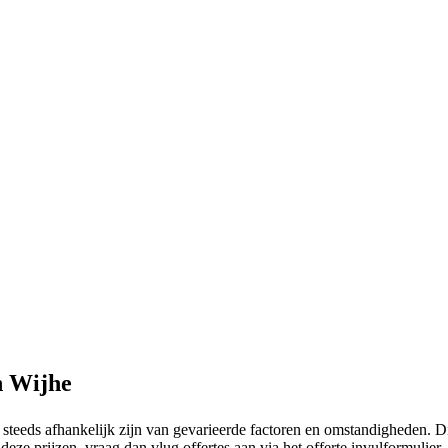
n Wijhe
e steeds afhankelijk zijn van gevarieerde factoren en omstandigheden. D
r deze prijzen, vraag dan vlug offertes aan via het offerte invulformuli