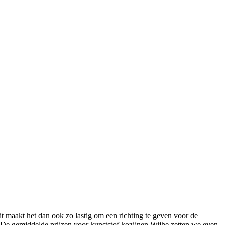
it maakt het dan ook zo lastig om een richting te geven voor de
er. De gemiddelde prijzen voor kunststof kozijnen Wijhe zetten we even