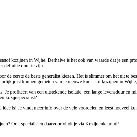
nststof kozijnen in Wijhe. Derhalve is het ook van waarde dat je een pr
 definitie duur te zijn.
oor de eerste de beste generalist kiezen. Het is slimmer om het uit te 
uurlijk juist kunnen genieten van je nieuwe kunststof kozijnen in Wijhe, 
. Je profiteert van een uitstekende isolatie, een lange levensduur en m
n kozijnspecialist?
idee is! Je vindt meer info over de vele voordelen en leest hoeveel kun
jnen? Ook specialisten daarvoor vindt je via Kozijnenkaart.nl!