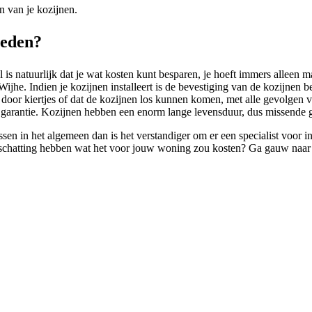
n van je kozijnen.
teden?
 is natuurlijk dat je wat kosten kunt besparen, je hoeft immers alleen m
ijhe. Indien je kozijnen installeert is de bevestiging van de kozijnen 
n door kiertjes of dat de kozijnen los kunnen komen, met alle gevolgen 
e garantie. Kozijnen hebben een enorm lange levensduur, dus missende g
sen in het algemeen dan is het verstandiger om er een specialist voor i
n schatting hebben wat het voor jouw woning zou kosten? Ga gauw naar o