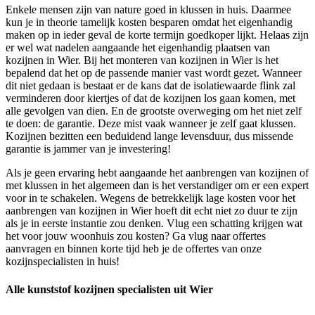
Enkele mensen zijn van nature goed in klussen in huis. Daarmee
kun je in theorie tamelijk kosten besparen omdat het eigenhandig
maken op in ieder geval de korte termijn goedkoper lijkt. Helaas zijn
er wel wat nadelen aangaande het eigenhandig plaatsen van
kozijnen in Wier. Bij het monteren van kozijnen in Wier is het
bepalend dat het op de passende manier vast wordt gezet. Wanneer
dit niet gedaan is bestaat er de kans dat de isolatiewaarde flink zal
verminderen door kiertjes of dat de kozijnen los gaan komen, met
alle gevolgen van dien. En de grootste overweging om het niet zelf
te doen: de garantie. Deze mist vaak wanneer je zelf gaat klussen.
Kozijnen bezitten een beduidend lange levensduur, dus missende
garantie is jammer van je investering!
Als je geen ervaring hebt aangaande het aanbrengen van kozijnen of
met klussen in het algemeen dan is het verstandiger om er een expert
voor in te schakelen. Wegens de betrekkelijk lage kosten voor het
aanbrengen van kozijnen in Wier hoeft dit echt niet zo duur te zijn
als je in eerste instantie zou denken. Vlug een schatting krijgen wat
het voor jouw woonhuis zou kosten? Ga vlug naar offertes
aanvragen en binnen korte tijd heb je de offertes van onze
kozijnspecialisten in huis!
Alle kunststof kozijnen specialisten uit Wier