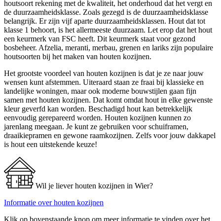
houtsoort rekening met de kwaliteit, het onderhoud dat het vergt en
de duurzaamheidsklasse. Zoals gezegd is de duurzaamheidsklasse
belangrijk. Er zijn vijf aparte duurzaamheidsklassen. Hout dat tot
klasse 1 behoort, is het allermeeste duurzaam. Let erop dat het hout
een keurmerk van FSC heeft. Dit keurmerk staat voor gezond
bosbeheer. Afzelia, meranti, merbau, grenen en lariks zijn populaire
houtsoorten bij het maken van houten kozijnen.
Het grootste voordeel van houten kozijnen is dat je ze naar jouw
wensen kunt afstemmen. Uiteraard staan ze fraai bij klassieke en
landelijke woningen, maar ook moderne bouwstijlen gaan fijn
samen met houten kozijnen. Dat komt omdat hout in elke gewenste
kleur geverfd kan worden. Beschadigd hout kan betrekkelijk
eenvoudig gerepareerd worden. Houten kozijnen kunnen zo
jarenlang meegaan. Je kunt ze gebruiken voor schuiframen,
draaikiepramen en gewone raamkozijnen. Zelfs voor jouw dakkapel
is hout een uitstekende keuze!
Wil je liever houten kozijnen in Wier?
Informatie over houten kozijnen
Klik op bovenstaande knop om meer informatie te vinden over het