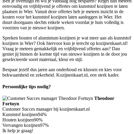
Ben je overtuigd en wil je vandaag nog besparen? Regel dan meteen
eenvoudig en vrijblijvend je offertes om kunststof kozijnen te laten
plaatsen in Wier. Vanuit deze offertes heb je meteen inzicht in de
kosten voor het kunststof kozijnen laten aanleggen in Wier. Het
duurt doorgaans slechts enkele weken voordat je huis volledig is
voorzien van je nieuwe kozijnen.
Spreken houten of aluminium kozijnen je wat meer aan als kunststof
kozijnen in Wier? Ook hiervoor kun je terecht op kozijnenkaart.nl!
Vraag je meteen gemakkelijk en vrijblijvend offertes aan? Dan
geniet jij binnen de kortste tijd van nieuwe kozijnen in de door jou
geselecteerde soort materiaal, kleur en stijl.
Bespaar jezelf dus jaren aan onderhoud en klussen en kies voor
bekwaamheid en zekerheid. Kozijnenkaart.nl, een sterk kader.
Persoonlijke tips nodig?
Theodoor
Fortuyn
Customer Succes manager bij kozijnenkaart.nl
Kunststof kozijnen
94%
Houten kozijnen
90%
Vervangen kozijnen
97%
Ik help je graag!