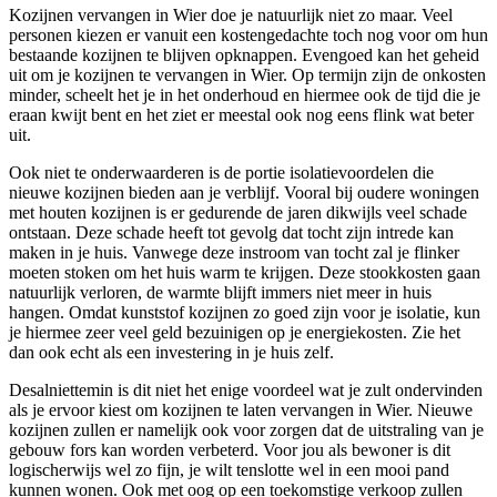
Kozijnen vervangen in Wier doe je natuurlijk niet zo maar. Veel
personen kiezen er vanuit een kostengedachte toch nog voor om hun
bestaande kozijnen te blijven opknappen. Evengoed kan het geheid
uit om je kozijnen te vervangen in Wier. Op termijn zijn de onkosten
minder, scheelt het je in het onderhoud en hiermee ook de tijd die je
eraan kwijt bent en het ziet er meestal ook nog eens flink wat beter
uit.
Ook niet te onderwaarderen is de portie isolatievoordelen die
nieuwe kozijnen bieden aan je verblijf. Vooral bij oudere woningen
met houten kozijnen is er gedurende de jaren dikwijls veel schade
ontstaan. Deze schade heeft tot gevolg dat tocht zijn intrede kan
maken in je huis. Vanwege deze instroom van tocht zal je flinker
moeten stoken om het huis warm te krijgen. Deze stookkosten gaan
natuurlijk verloren, de warmte blijft immers niet meer in huis
hangen. Omdat kunststof kozijnen zo goed zijn voor je isolatie, kun
je hiermee zeer veel geld bezuinigen op je energiekosten. Zie het
dan ook echt als een investering in je huis zelf.
Desalniettemin is dit niet het enige voordeel wat je zult ondervinden
als je ervoor kiest om kozijnen te laten vervangen in Wier. Nieuwe
kozijnen zullen er namelijk ook voor zorgen dat de uitstraling van je
gebouw fors kan worden verbeterd. Voor jou als bewoner is dit
logischerwijs wel zo fijn, je wilt tenslotte wel in een mooi pand
kunnen wonen. Ook met oog op een toekomstige verkoop zullen