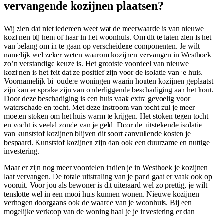
vervangende kozijnen plaatsen?
Wij zien dat niet iedereen weet wat de meerwaarde is van nieuwe
kozijnen bij hem of haar in het woonhuis. Om dit te laten zien is het
van belang om in te gaan op verscheidene componenten. Je wilt
namelijk wel zeker weten waarom kozijnen vervangen in Westhoek
zo’n verstandige keuze is. Het grootste voordeel van nieuwe
kozijnen is het feit dat ze positief zijn voor de isolatie van je huis.
Voornamelijk bij oudere woningen waarin houten kozijnen geplaatst
zijn kan er sprake zijn van onderliggende beschadiging aan het hout.
Door deze beschadiging is een huis vaak extra gevoelig voor
waterschade en tocht. Met deze instroom van tocht zul je meer
moeten stoken om het huis warm te krijgen. Het stoken tegen tocht
en vocht is veelal zonde van je geld. Door de uitstekende isolatie
van kunststof kozijnen blijven dit soort aanvullende kosten je
bespaard. Kunststof kozijnen zijn dan ook een duurzame en nuttige
investering.
Maar er zijn nog meer voordelen indien je in Westhoek je kozijnen
laat vervangen. De totale uitstraling van je pand gaat er vaak ook op
vooruit. Voor jou als bewoner is dit uiteraard wel zo prettig, je wilt
tenslotte wel in een mooi huis kunnen wonen. Nieuwe kozijnen
verhogen doorgaans ook de waarde van je woonhuis. Bij een
mogelijke verkoop van de woning haal je je investering er dan