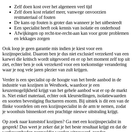
Zelf doen kost over het algemeen veel tijd
Zelf doen kost relatief meer, vanwege onvoorzien
restmateriaal of fouten
De kans op fouten is groter dan wanneer je het uitbesteedt
Een specialist heeft ook kennis van isolatie en onderhoud
Afwijkingen op recht-toe-recht-aan kan voor grote problemen
en lekkages zorgen
Ook loop je geen garantie mis indien je kiest voor een
kozijnspecialist. Daarom ben je dus niet exclusief verzekerd van een
karwei die kritisch wordt uitgevoerd en er op het moment zelf top uit
ziet, echter ben je ook verzekerd voor een toekomstige verandering
waar je nog vele jaren plezier van zult krijgen.
Verder is een specialist op de hoogte van het brede aanbod in de
industrie van kozijnen in Westhoek, waardoor je een
keuzemogelijkheid krijgt van het gehele aanbod wat er op de markt
is. Niet enkel materiaal, echter ook kleurstellingen, isolatiewaarden
en soorten bevestiging fluctueren enorm. Bij uitstek is dit een van de
flinke voordelen om een kozijnspecialist in de arm te nemen, zodat
je woonhuis binnenkort een prachtige nieuwe uitstraling krijgt.
Op zoek naar kunststof kozijnen? Ga met een kozijnspecialist in
gesprek! Dus weet je zeker dat je het beste resultaat krijgt en dat de