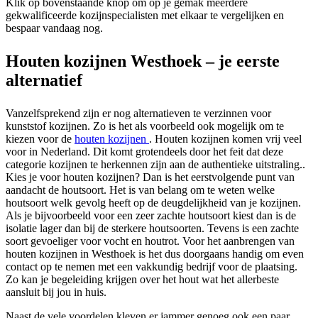
Klik op bovenstaande knop om op je gemak meerdere
gekwalificeerde kozijnspecialisten met elkaar te vergelijken en
bespaar vandaag nog.
Houten kozijnen Westhoek – je eerste
alternatief
Vanzelfsprekend zijn er nog alternatieven te verzinnen voor
kunststof kozijnen. Zo is het als voorbeeld ook mogelijk om te
kiezen voor de
houten kozijnen
. Houten kozijnen komen vrij veel
voor in Nederland. Dit komt grotendeels door het feit dat deze
categorie kozijnen te herkennen zijn aan de authentieke uitstraling..
Kies je voor houten kozijnen? Dan is het eerstvolgende punt van
aandacht de houtsoort. Het is van belang om te weten welke
houtsoort welk gevolg heeft op de deugdelijkheid van je kozijnen.
Als je bijvoorbeeld voor een zeer zachte houtsoort kiest dan is de
isolatie lager dan bij de sterkere houtsoorten. Tevens is een zachte
soort gevoeliger voor vocht en houtrot. Voor het aanbrengen van
houten kozijnen in Westhoek is het dus doorgaans handig om even
contact op te nemen met een vakkundig bedrijf voor de plaatsing.
Zo kan je begeleiding krijgen over het hout wat het allerbeste
aansluit bij jou in huis.
Naast de vele voordelen kleven er jammer genoeg ook een paar