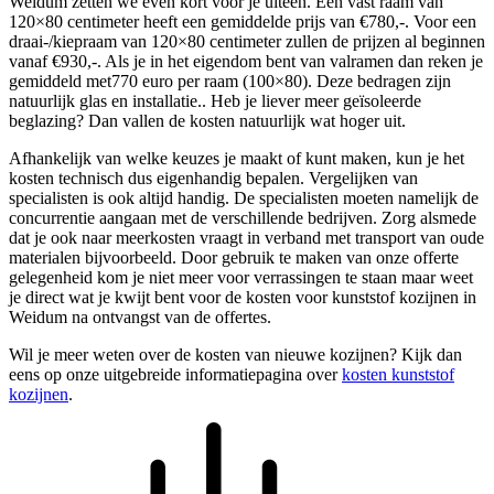
Weidum zetten we even kort voor je uiteen. Een vast raam van
120×80 centimeter heeft een gemiddelde prijs van €780,-. Voor een
draai-/kiepraam van 120×80 centimeter zullen de prijzen al beginnen
vanaf €930,-. Als je in het eigendom bent van valramen dan reken je
gemiddeld met770 euro per raam (100×80). Deze bedragen zijn
natuurlijk glas en installatie.. Heb je liever meer geïsoleerde
beglazing? Dan vallen de kosten natuurlijk wat hoger uit.
Afhankelijk van welke keuzes je maakt of kunt maken, kun je het
kosten technisch dus eigenhandig bepalen. Vergelijken van
specialisten is ook altijd handig. De specialisten moeten namelijk de
concurrentie aangaan met de verschillende bedrijven. Zorg alsmede
dat je ook naar meerkosten vraagt in verband met transport van oude
materialen bijvoorbeeld. Door gebruik te maken van onze offerte
gelegenheid kom je niet meer voor verrassingen te staan maar weet
je direct wat je kwijt bent voor de kosten voor kunststof kozijnen in
Weidum na ontvangst van de offertes.
Wil je meer weten over de kosten van nieuwe kozijnen? Kijk dan
eens op onze uitgebreide informatiepagina over
kosten kunststof
kozijnen
.