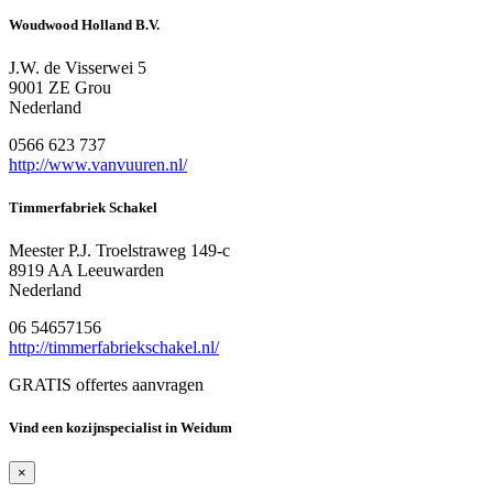
Woudwood Holland B.V.
J.W. de Visserwei 5
9001 ZE Grou
Nederland
0566 623 737
http://www.vanvuuren.nl/
Timmerfabriek Schakel
Meester P.J. Troelstraweg 149-c
8919 AA Leeuwarden
Nederland
06 54657156
http://timmerfabriekschakel.nl/
GRATIS offertes aanvragen
Vind een kozijnspecialist in Weidum
×