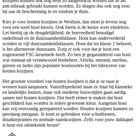
kozijnen kunnen ook nog eens zo aangebracht worden dat ze als
anti-inbraak gebruikt kunnen worden. Ze dragen dus ook nog eens
bij aan de bescherming in en rondom je thuis.
Kies je voor houten kozijnen in Weidum, dan moet je tevens nog
voor een soort hout kiezen. Ook hierin is de keuze weer eindeloos.
Let hierbij op de deugdelijkheid, de hoeveelheid benodigd
onderhoud en de duurzaamheidsklasse. Hout kan onderverdeeld
worden in vijf duurzaamheidsklassen. Hout dat tot klasse 1 behoort,
is het allermeeste duurzaam. Zorg er ook voor dat je hout een
zogenoemd FSC-keurmerk heeft. Zo ben je gegarandeerd van hout
wat ontstaat uit verantwoord bosbeheer. Afzelia, meranti, merbau,
grenen en lariks zijn populaire houtsoorten bij het fabriceren van
houten kozijnen.
Het grootste voordeel van houten kozijnen is dat je ze naar je
wensen kunt aanpassen. Vanzelfsprekend staan ze fraai bij klassieke
en landelijke huizen, maar ook moderne bouwstijlen gaan aardig
samen met houten kozijnen. Dat heeft ermee te maken dat hout
geschilderd kan worden in iedere gewenste kleur. Aangetast hout
kan vrij eenvoudig gerepareerd worden. Houten kozijnen kunnen zo
jarenlang meegaan. Je kunt ze gebruiken voor schuiframen,
draaikiepramen en normale raamkozijnen. Zelfs voor jouw dakkapel
is hout een uitstekende keuze!