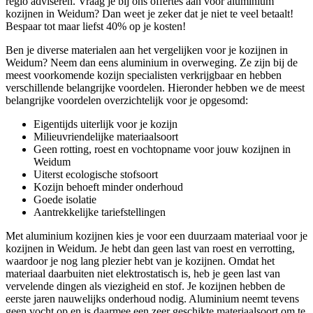
regio adviseren. Vraag je bij ons offertes aan voor aluminium
kozijnen in Weidum? Dan weet je zeker dat je niet te veel betaalt!
Bespaar tot maar liefst 40% op je kosten!
Ben je diverse materialen aan het vergelijken voor je kozijnen in
Weidum? Neem dan eens aluminium in overweging. Ze zijn bij de
meest voorkomende kozijn specialisten verkrijgbaar en hebben
verschillende belangrijke voordelen. Hieronder hebben we de meest
belangrijke voordelen overzichtelijk voor je opgesomd:
Eigentijds uiterlijk voor je kozijn
Milieuvriendelijke materiaalsoort
Geen rotting, roest en vochtopname voor jouw kozijnen in
Weidum
Uiterst ecologische stofsoort
Kozijn behoeft minder onderhoud
Goede isolatie
Aantrekkelijke tariefstellingen
Met aluminium kozijnen kies je voor een duurzaam materiaal voor je
kozijnen in Weidum. Je hebt dan geen last van roest en verrotting,
waardoor je nog lang plezier hebt van je kozijnen. Omdat het
materiaal daarbuiten niet elektrostatisch is, heb je geen last van
vervelende dingen als viezigheid en stof. Je kozijnen hebben de
eerste jaren nauwelijks onderhoud nodig. Aluminium neemt tevens
geen vocht op en is daarmee een zeer geschikte materiaalsoort om te