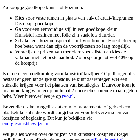
Zo koop je goedkope kunststof kozijnen:
Kies voor vaste ramen in plaats van val- of draai-/kiepramen.
Deze zijn goedkoper.
Ga voor een eenvoudige stijl in een goedkope kleur.
Kunststof kozijnen met folie zijn vaak iets duurder.
Schakel een kozijnenspecialist uit Voorhout in. Hoe dichterbij
hoe beter, want dan zijn de voorrijkosten zo laag mogelijk.
Vergelijk de prijzen van meerdere specialisten en kies de
vakman met het beste aanbod. Zo bespaar je tot wel 40% op
de kostprijs.
Is er een tegemoetkoming voor kunststof kozijnen? Op dit ogenblik
bestaat er geen landelijke subsidie. Je kunt daarentegen wel een
subsidie krijgen voor het plaatsen van isolatieglas. Daarvoor kom je
in aanmerking wanneer je in totaal 2 energiebesparende maatregelen
hebt. Meer hierover lees je op
rvo.nl
.
Bovendien is het mogelijk dat er in jouw gemeente of gebied een
plaatselijke subsidie wordt aangeboden voor het verwisselen van
kozijnen of beglazing. Dit kun je bekijken via
energiesubsidiewijzer.nl
Wil je alles weten over de prijzen van kunststof kozijnen? Regel
vrijblijvend een offerte via onze pagina over
offerte kunststof