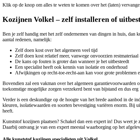
Klik op de knop om alles te weten te komen over het (laten) vervange
Kozijnen Volkel – zelf installeren of uitbe
Ben je zelf handig met het zelf ondernemen van dingen in huis, dan kun
aantal redenen, namelijk:
Zelf doen kost over het algemeen veel tijd
Zelf doen kost relatief meer, vanwege onvoorzien restmateriaal 
De kans op fouten is groter dan wanneer je het uitbesteedt
Een specialist heeft ook kennis van isolatie en onderhoud
Afwijkingen op recht-toe-recht-aan kan voor grote problemen 
Bovendien zal een vakman over het algemeen garantievoorwaarden op 
toekomstige mogelijke zorgen verzekerd bent van bijstand en dus erg
Verder is een deskundige op de hoogte van het brede aanbod in de indus
kleuren, isolatiewaarden en soorten bevestiging variëren enorm. Bij ui
heeft.
Kunststof kozijnen plaatsen? Schakel dan een expert in! Dus weet je z
Daarbij ontvang je van een expert meestal waarborging op het afgeleve
Alle kunststof kozijnen specialisten uit Volkel