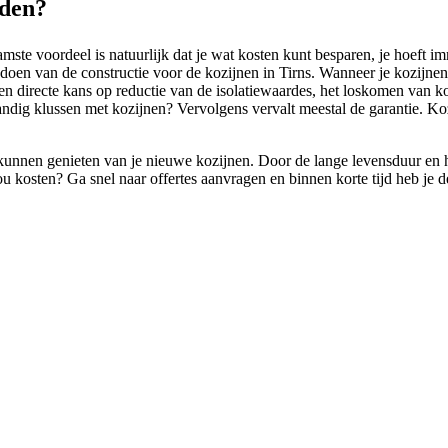
eden?
te voordeel is natuurlijk dat je wat kosten kunt besparen, je hoeft im
oen van de constructie voor de kozijnen in Tirns. Wanneer je kozijnen i
er een directe kans op reductie van de isolatiewaardes, het loskomen van
nhandig klussen met kozijnen? Vervolgens vervalt meestal de garantie. 
unnen genieten van je nieuwe kozijnen. Door de lange levensduur en he
u kosten? Ga snel naar offertes aanvragen en binnen korte tijd heb je de