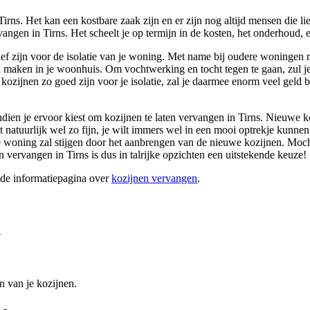
Tirns. Het kan een kostbare zaak zijn en er zijn nog altijd mensen die 
ngen in Tirns. Het scheelt je op termijn in de kosten, het onderhoud, ee
tief zijn voor de isolatie van je woning. Met name bij oudere woningen 
kan maken in je woonhuis. Om vochtwerking en tocht tegen te gaan, zul 
tof kozijnen zo goed zijn voor je isolatie, zal je daarmee enorm veel ge
indien je ervoor kiest om kozijnen te laten vervangen in Tirns. Nieuwe k
it natuurlijk wel zo fijn, je wilt immers wel in een mooi optrekje ku
 woning zal stijgen door het aanbrengen van de nieuwe kozijnen. Mocht 
n vervangen in Tirns is dus in talrijke opzichten een uitstekende keuze!
ide informatiepagina over
kozijnen vervangen
.
?
n van je kozijnen.