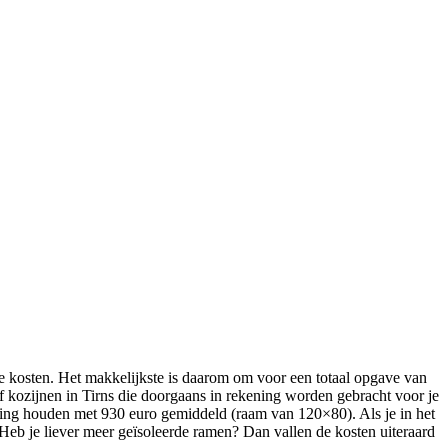
de kosten. Het makkelijkste is daarom om voor een totaal opgave van
of kozijnen in Tirns die doorgaans in rekening worden gebracht voor je
kening houden met 930 euro gemiddeld (raam van 120×80). Als je in het
eb je liever meer geïsoleerde ramen? Dan vallen de kosten uiteraard