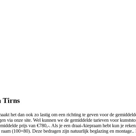
n Tirns
maakt het dan ook zo lastig om een richting te geven voor de gemiddel
ragen via onze site. Wel kunnen we de gemiddelde tarieven voor kunstst
gemiddelde prijs van €780,-. Als je een draai-/kiepraam hebt kun je re
aam (100×80). Deze bedragen zijn natuurlijk beglazing en montage.. H