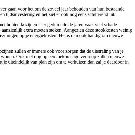
liever gaan voor het om de zoveel jaar behouden van hun bestaande
n tijdsinvestering en het ziet er ook nog eens schitterend uit.
met houten kozijnen is er gedurende de jaren vaak veel schade
je aanzienlijk extra moeten stoken. Aangezien deze stookkosten weinig
ld bezuinigen op je energiekosten. Het is dan ook handig om nieuwe
ozijnen zullen er immers ook voor zorgen dat de uitstraling van je
nnen wonen. Ook met oog op een toekomstige verkoop zullen nieuwe
je uiteindelijk van plan zijn om te verhuizen dan zal je daardoor in