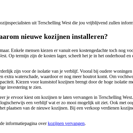
kozijnspecialisten uit Terschelling West die jou vrijblijvend zullen inf
aarom nieuwe kozijnen installeren?
 maar. Enkele mensen kiezen er vanuit een kostengedachte toch nog voo
st. Op termijn zijn de kosten lager, scheelt het je in het onderhoud en 
erlijk zijn voor de isolatie van je verblijf. Vooral bij oudere woninge
 en extra waterschade, waardoor er nog meer houtrot komt. Om vochtwerk
apaciteit. Kiezen voor kunststof kozijnen brengt door de hoge isolatie me
ge investering te zien.
neer je ervoor kiest om kozijnen te laten vervangen in Terschelling We
wilt logischerwijs een verblijf wat er zo mooi mogelijk uit ziet. Ook me
het plaatsen van de nieuwe kozijnen. Bij een verkoop verdienen kozijne
ide informatiepagina over
kozijnen vervangen
.