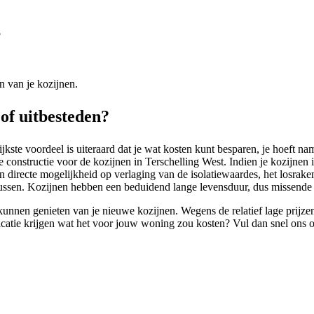
?
n van je kozijnen.
 of uitbesteden?
ste voordeel is uiteraard dat je wat kosten kunt besparen, je hoeft name
e constructie voor de kozijnen in Terschelling West. Indien je kozijnen i
er een directe mogelijkheid op verlaging van de isolatiewaardes, het losr
t klussen. Kozijnen hebben een beduidend lange levensduur, dus missende
nnen genieten van je nieuwe kozijnen. Wegens de relatief lage prijzen v
 indicatie krijgen wat het voor jouw woning zou kosten? Vul dan snel on