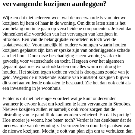
vervangende kozijnen aanleggen?
Wij zien dat niet iedereen weet wat de meerwaarde is van nieuwe
kozijnen bij hem of haar in de woning. Om dit te laten zien is het
van belang om in te gaan op verscheidene componenten. Je kent dan
binnenkort alle voordelen van het vervangen van kozijnen in
Stroobos. Een van de belangrijkste voordelen is toch wel de
isolatiewaarde. Voornamelijk bij oudere woningen waarin houten
kozijnen geplaatst zijn kan er sprake zijn van onderliggende schade
aan het hout. Door deze beschadiging is een woning vaak extra
gevoelig voor waterschade en tocht. Hetgeen over het algemeen
gepaard gaat met extra stookkosten om alles warm en droog te
houden. Het stoken tegen tocht en vocht is doorgaans zonde van je
geld. Wegens de uitstekende isolatie van kunststof kozijnen blijven
dit soort aanvullende onkosten je bespaard. Zie het dan ook echt als
een investering in je woonhuis.
Echter is dit niet het enige voordeel wat je kunt ondervinden
wanneer je ervoor kiest om kozijnen te laten vervangen in Stroobos.
Nieuwe kozijnen zullen er namelijk ook voor zorgen dat de
uitstraling van je pand flink kan worden verbeterd. En dat is prettig!
Hoe mooier je woont, hoe beter, toch? Verder is het denkbaar dat de
meerwaarde van de woning zal vermeerderen door het plaatsen van
de nieuwe kozijnen. Mocht je ooit van plan zijn om te verhuizen dan