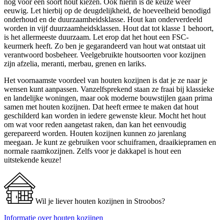
nog voor een soort hout kiezen. Ook hierin is de keuze weer
eeuwig. Let hierbij op de deugdelijkheid, de hoeveelheid benodigd
onderhoud en de duurzaamheidsklasse. Hout kan onderverdeeld
worden in vijf duurzaamheidsklassen. Hout dat tot klasse 1 behoort,
is het allermeeste duurzaam. Let erop dat het hout een FSC-
keurmerk heeft. Zo ben je gegarandeerd van hout wat ontstaat uit
verantwoord bosbeheer. Veelgebruikte houtsoorten voor kozijnen
zijn afzelia, meranti, merbau, grenen en lariks.
Het voornaamste voordeel van houten kozijnen is dat je ze naar je
wensen kunt aanpassen. Vanzelfsprekend staan ze fraai bij klassieke
en landelijke woningen, maar ook moderne bouwstijlen gaan prima
samen met houten kozijnen. Dat heeft ermee te maken dat hout
geschilderd kan worden in iedere gewenste kleur. Mocht het hout
om wat voor reden aangetast raken, dan kan het eenvoudig
gerepareerd worden. Houten kozijnen kunnen zo jarenlang
meegaan. Je kunt ze gebruiken voor schuiframen, draaikiepramen en
normale raamkozijnen. Zelfs voor je dakkapel is hout een
uitstekende keuze!
Wil je liever houten kozijnen in Stroobos?
Informatie over houten kozijnen