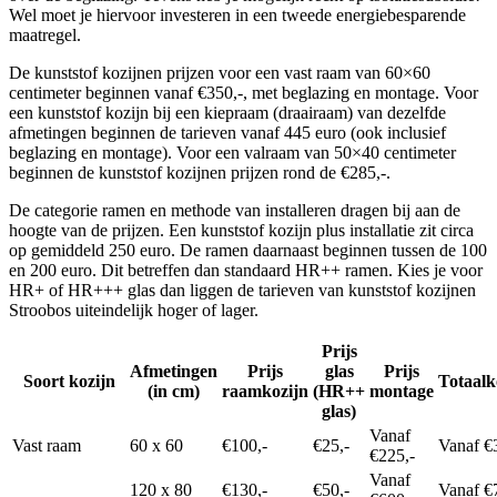
Wel moet je hiervoor investeren in een tweede energiebesparende
maatregel.
De kunststof kozijnen prijzen voor een vast raam van 60×60
centimeter beginnen vanaf €350,-, met beglazing en montage. Voor
een kunststof kozijn bij een kiepraam (draairaam) van dezelfde
afmetingen beginnen de tarieven vanaf 445 euro (ook inclusief
beglazing en montage). Voor een valraam van 50×40 centimeter
beginnen de kunststof kozijnen prijzen rond de €285,-.
De categorie ramen en methode van installeren dragen bij aan de
hoogte van de prijzen. Een kunststof kozijn plus installatie zit circa
op gemiddeld 250 euro. De ramen daarnaast beginnen tussen de 100
en 200 euro. Dit betreffen dan standaard HR++ ramen. Kies je voor
HR+ of HR+++ glas dan liggen de tarieven van kunststof kozijnen
Stroobos uiteindelijk hoger of lager.
Prijs
Afmetingen
Prijs
glas
Prijs
Soort kozijn
Totaalk
(in cm)
raamkozijn
(HR++
montage
glas)
Vanaf
Vast raam
60 x 60
€100,-
€25,-
Vanaf €
€225,-
Vanaf
120 x 80
€130,-
€50,-
Vanaf €