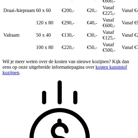
€600,-
Vanaf
Draai-/kiepraam
60 x 60
€200,-
€20,-
Vanaf €
€225,-
Vanaf
120 x 80
€290,-
€40,-
Vanaf €
€600,-
Vanaf
Valraam
50 x 40
€130,-
€30,-
Vanaf €
€125,-
Vanaf
100 x 80
€220,-
€50,-
Vanaf €
€500,-
Wil je meer weten over de kosten van nieuwe kozijnen? Kijk dan
eens op onze uitgebreide informatiepagina over
kosten kunststof
kozijnen
.