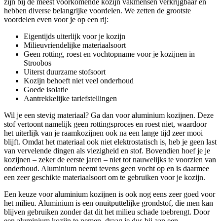
zijn bij de meest voorkomende kozijn vakmensen verkrijgbaar en
hebben diverse belangrijke voordelen. We zetten de grootste
voordelen even voor je op een rij:
Eigentijds uiterlijk voor je kozijn
Milieuvriendelijke materiaalsoort
Geen rotting, roest en vochtopname voor je kozijnen in
Stroobos
Uiterst duurzame stofsoort
Kozijn behoeft niet veel onderhoud
Goede isolatie
Aantrekkelijke tariefstellingen
Wil je een stevig materiaal? Ga dan voor aluminium kozijnen. Deze
stof vertoont namelijk geen rottingsproces en roest niet, waardoor
het uiterlijk van je raamkozijnen ook na een lange tijd zeer mooi
blijft. Omdat het materiaal ook niet elektrostatisch is, heb je geen last
van vervelende dingen als viezigheid en stof. Bovendien hoef je je
kozijnen – zeker de eerste jaren – niet tot nauwelijks te voorzien van
onderhoud. Aluminium neemt tevens geen vocht op en is daarmee
een zeer geschikte materiaalsoort om te gebruiken voor je kozijn.
Een keuze voor aluminium kozijnen is ook nog eens zeer goed voor
het milieu. Aluminium is een onuitputtelijke grondstof, die men kan
blijven gebruiken zonder dat dit het milieu schade toebrengt. Door
een aluminium kozijn te nemen, draag je dus bij aan een