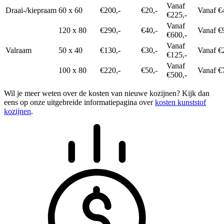
Vanaf
Draai-/kiepraam
60 x 60
€200,-
€20,-
Vanaf €
€225,-
Vanaf
120 x 80
€290,-
€40,-
Vanaf €
€600,-
Vanaf
Valraam
50 x 40
€130,-
€30,-
Vanaf €
€125,-
Vanaf
100 x 80
€220,-
€50,-
Vanaf €
€500,-
Wil je meer weten over de kosten van nieuwe kozijnen? Kijk dan
eens op onze uitgebreide informatiepagina over
kosten kunststof
kozijnen
.