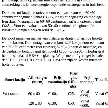
je mogelijk recht op isolatiesubsidie! Hier kom je al voor in
aanmerking als je twee energiebesparende maatregelen in huis hebt.
De kunststof kozijnen tarieven voor een vast raam van 60×60
centimeter beginnen vanaf €350,-, inclusief beglazing en montage.
Een draai-/kiepraam van 60×60 centimeter laat je monteren vanaf
€445,-. Voor een valraam van 50×40 centimeter beginnen de
kunststof kozijnen prijzen rond de €285,-.
De soort ramen en manier van installeren dragen bij aan de hoogte
van de kosten. De montage van een kunststof kozijn voor een raam
van 60×60 centimeter kost ruwweg €250,- (kozijn & montage) en
de beglazing begint vanaf gemiddeld €100,- tot €200,-. Hierbij gaat
het om standaard HR++ beglazing. Wil je meer of geringer isolatie
dan HR++ (dus HR+ of HR+++ glas) dan zijn de kosten uiteraard
hoger of lager.
Prijs
Afmetingen
Prijs
glas
Prijs
Soort kozijn
Totaalk
(in cm)
raamkozijn
(HR++
montage
glas)
Vanaf
Vast raam
60 x 60
€100,-
€25,-
Vanaf €
€225,-
Vanaf
120 x 80
€130,-
€50,-
Vanaf €
€600,-