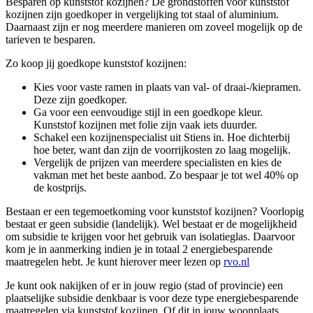
Besparen op kunststof kozijnen? De grondstoffen voor kunststof
kozijnen zijn goedkoper in vergelijking tot staal of aluminium.
Daarnaast zijn er nog meerdere manieren om zoveel mogelijk op de
tarieven te besparen.
Zo koop jij goedkope kunststof kozijnen:
Kies voor vaste ramen in plaats van val- of draai-/kiepramen.
Deze zijn goedkoper.
Ga voor een eenvoudige stijl in een goedkope kleur.
Kunststof kozijnen met folie zijn vaak iets duurder.
Schakel een kozijnenspecialist uit Stiens in. Hoe dichterbij
hoe beter, want dan zijn de voorrijkosten zo laag mogelijk.
Vergelijk de prijzen van meerdere specialisten en kies de
vakman met het beste aanbod. Zo bespaar je tot wel 40% op
de kostprijs.
Bestaan er een tegemoetkoming voor kunststof kozijnen? Voorlopig
bestaat er geen subsidie (landelijk). Wel bestaat er de mogelijkheid
om subsidie te krijgen voor het gebruik van isolatieglas. Daarvoor
kom je in aanmerking indien je in totaal 2 energiebesparende
maatregelen hebt. Je kunt hierover meer lezen op
rvo.nl
Je kunt ook nakijken of er in jouw regio (stad of provincie) een
plaatselijke subsidie denkbaar is voor deze type energiebesparende
maatregelen via kunststof kozijnen. Of dit in jouw woonplaats