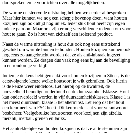
doorspreken en je voorlichten over alle mogelijkheden.
De warme en sfeervolle uitstraling hebben we eerder al besproken.
Maar hier kunnen we nog een schepje bovenop doen, want houten
kozijnen zijn ook altijd nog uniek. Ieder stuk hout heeft zijn eigen
unieke patroon. Maar ook zijn er nog verschillende redenen om voor
hout te gaan. Zo is hout van zichzelf een isolerend product.
Naast de warme uitstraling is hout dus ook nog eens uitstekend
geschikt om warmte binnen te houden. Houten kozijnen kunnen ook
nog eens zo aangebracht worden dat ze als anti-inbraak ingezet
kunnen worden. Ze dragen dus vaak nog eens bij aan de beveiliging
in en rondom je verblijf.
Indien je de keus hebt gemaakt voor houten kozijnen in Stiens, is de
eerstvolgende keuze welke houtsoort je wilt gebruiken. Ook hierin
is de keuze weer eindeloos. Let hierbij op de kwaliteit, de
hoeveelheid benodigd onderhoud en de duurzaamheidsklasse. Hout
kan onderverdeeld worden in vijf duurzaamheidsklassen. Klasse 1 is
het meest duurzaam, klasse 5 het allerminst. Let erop dat het hout
een keurmerk van FSC heeft. Dit keurmerk staat voor verantwoord
bosbeheer. Veelgebruikte houtsoorten voor kozijnen zijn afzelia,
meranti, merbau, grenen en lariks.
Het aantrekkelijke van houten kozijnen is dat ze af te stemmen zijn