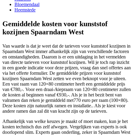
Bloemendaal
Heemstede
Gemiddelde kosten voor kunststof
kozijnen Spaarndam West
Van waarde is dat je weet dat de tarieven voor kunststof kozijnen in
Spaarndam West immer afhankelijk zijn van verschillende factoren
en omstandigheden. Daarom is er een uitdaging in het vermelden
van directe tarieven voor kunststof kozijnen. Wil je toch rap inzicht
in een goede indicatie voor deze prijzen, vraag dan snel offertes aan
via het offerte formulier. De gemiddelde prijzen voor kunststof
kozijnen Spaarndam West zetten we even beknopt voor je uiteen.
Een vast raam van 120×80 centimeter heeft een gemiddelde prijs
van €780,-. Voor een draai-/kiepraam van 120×80 centimeter zullen
de kosten al beginnen vanaf €930,-. Als je in het bezit bent van
valramen dan reken je gemiddeld met770 euro per raam (100×80).
Deze kosten zijn natuurlijk ramen en installatie.. Als je kiest voor
andere ramen dan zal dit van kracht zijn op de tarieven.
Afhankelijk van welke keuzes je maakt of moet maken, kun je het
kosten technisch dus zelf afwegen. Vergelijken van experts is ook
doorlopend slim. Experts gaan onderling, zeker in Spaarndam West