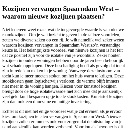
Kozijnen vervangen Spaarndam West –
waarom nieuwe kozijnen plaatsen?
Niet iedereen weet exact wat de toegevoegde waarde is van nieuwe
raamkozijnen. Om je wat inzicht te geven in de talloze voordelen,
zetten we diverse zaken op een rij. Je wilt namelijk wel zeker weten
waarom kozijnen vervangen in Spaarndam West zo’n verstandige
keuze is. Het belangrijkste voordeel van nieuwe kozijnen is het feit
dat ze positief zijn voor de isolatie van je woonhuis. Zeker houten
kozijnen in oudere woningen hebben door de jaren heen behoorlijk
wat schade opgelopen. Deze beschadiging heeft als gevolg dat tocht
zijn intrede kan maken in je woning. Vanwege deze instroom van
tocht kun je meer moeten stoken om het huis warm te krijgen. Deze
stookkosten gaan logischerwijs verloren, de warmte blijft immers
niet meer in de woning hangen. Kiezen voor kunststof kozijnen
brengt door de hoge isolatiewaarde met zich mee dat je aanzienlijk
veel geld kunt besparen op je totale stookkosten. Kunststof kozijnen
zijn dan ook een duurzame en nuttige investering.
Echter is dit niet het enige voordeel wat je zal ervaren als je ervoor
kiest om kozijnen te laten vervangen in Spaarndam West. Nieuwe
kozijnen zullen er immers ook voor zorgen dat de uitstraling van je
pand aanzienlijk kan worden verbeterd. Voor jou als bewoner is dit