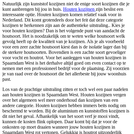
Natuurlijk zijn kunststof kozijnen niet de enige soort kozijnen die je
kunt aanbrengen bij jou in huis.
Houten kozijnen
zijn beslist een
interessante optie. Houten kozijnen komen relatief vaak voor in
Nederland. Dit komt grotendeels door het feit dat deze categorie
kozijnen te herkennen zijn aan de authentieke uitstraling.. Kies je
voor houten kozijnen? Dan is het volgende punt van aandacht de
houtsoort. Het is noodzakelijk om te weten welke houtsoort welk
gevolg heeft op de kwaliteit van je kozijnen. Als je als voorbeeld
voor een zeer zachte houtsoort kiest dan is de isolatie lager dan bij
de sterkere houtsoorten. Bovendien is een zachte soort gevoeliger
voor vocht en houtrot. Voor het aanleggen van houten kozijnen in
Spaarndam West is het derhalve altijd goed om even contact op te
nemen met een professioneel bedrijf voor de plaatsing. Zij voorzien
je van raad over de houtsoort die het allerbeste bij jouw woonhuis
past.
Los van de prachtige uitstraling zitten er toch wel een paar nadelen
aan houten kozijnen in Spaarndam West. Houten kozijnen vergen
over het algemeen wel meer onderhoud dan kozijnen van een
andere categorie. Houten kozijnen hebben immers beits nodig om
beschermd te worden. Bij de aluminium en kunststoffen kozijnen is
dit niet het geval. Afhankelijk van het soort verf je mooi vindt,
kunnen de kosten flink oplopen. Daar komt bij dat je voor de
onkosten op moet draaien wanneer jouw houten kozijnen in
Spaarndam West rot vertonen. Gelukkig is houtrot uitzonderlijk