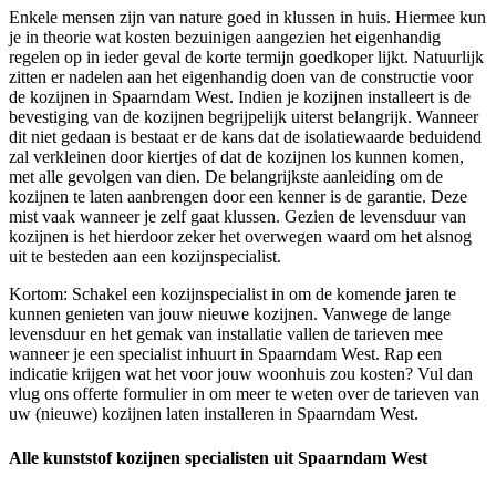
Enkele mensen zijn van nature goed in klussen in huis. Hiermee kun
je in theorie wat kosten bezuinigen aangezien het eigenhandig
regelen op in ieder geval de korte termijn goedkoper lijkt. Natuurlijk
zitten er nadelen aan het eigenhandig doen van de constructie voor
de kozijnen in Spaarndam West. Indien je kozijnen installeert is de
bevestiging van de kozijnen begrijpelijk uiterst belangrijk. Wanneer
dit niet gedaan is bestaat er de kans dat de isolatiewaarde beduidend
zal verkleinen door kiertjes of dat de kozijnen los kunnen komen,
met alle gevolgen van dien. De belangrijkste aanleiding om de
kozijnen te laten aanbrengen door een kenner is de garantie. Deze
mist vaak wanneer je zelf gaat klussen. Gezien de levensduur van
kozijnen is het hierdoor zeker het overwegen waard om het alsnog
uit te besteden aan een kozijnspecialist.
Kortom: Schakel een kozijnspecialist in om de komende jaren te
kunnen genieten van jouw nieuwe kozijnen. Vanwege de lange
levensduur en het gemak van installatie vallen de tarieven mee
wanneer je een specialist inhuurt in Spaarndam West. Rap een
indicatie krijgen wat het voor jouw woonhuis zou kosten? Vul dan
vlug ons offerte formulier in om meer te weten over de tarieven van
uw (nieuwe) kozijnen laten installeren in Spaarndam West.
Alle kunststof kozijnen specialisten uit Spaarndam West