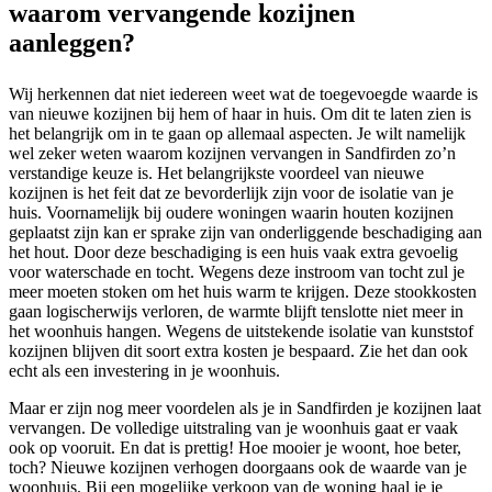
waarom vervangende kozijnen
aanleggen?
Wij herkennen dat niet iedereen weet wat de toegevoegde waarde is
van nieuwe kozijnen bij hem of haar in huis. Om dit te laten zien is
het belangrijk om in te gaan op allemaal aspecten. Je wilt namelijk
wel zeker weten waarom kozijnen vervangen in Sandfirden zo’n
verstandige keuze is. Het belangrijkste voordeel van nieuwe
kozijnen is het feit dat ze bevorderlijk zijn voor de isolatie van je
huis. Voornamelijk bij oudere woningen waarin houten kozijnen
geplaatst zijn kan er sprake zijn van onderliggende beschadiging aan
het hout. Door deze beschadiging is een huis vaak extra gevoelig
voor waterschade en tocht. Wegens deze instroom van tocht zul je
meer moeten stoken om het huis warm te krijgen. Deze stookkosten
gaan logischerwijs verloren, de warmte blijft tenslotte niet meer in
het woonhuis hangen. Wegens de uitstekende isolatie van kunststof
kozijnen blijven dit soort extra kosten je bespaard. Zie het dan ook
echt als een investering in je woonhuis.
Maar er zijn nog meer voordelen als je in Sandfirden je kozijnen laat
vervangen. De volledige uitstraling van je woonhuis gaat er vaak
ook op vooruit. En dat is prettig! Hoe mooier je woont, hoe beter,
toch? Nieuwe kozijnen verhogen doorgaans ook de waarde van je
woonhuis. Bij een mogelijke verkoop van de woning haal je je