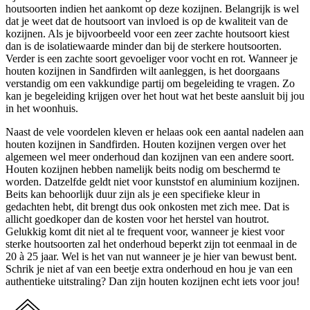
houtsoorten indien het aankomt op deze kozijnen. Belangrijk is wel
dat je weet dat de houtsoort van invloed is op de kwaliteit van de
kozijnen. Als je bijvoorbeeld voor een zeer zachte houtsoort kiest
dan is de isolatiewaarde minder dan bij de sterkere houtsoorten.
Verder is een zachte soort gevoeliger voor vocht en rot. Wanneer je
houten kozijnen in Sandfirden wilt aanleggen, is het doorgaans
verstandig om een vakkundige partij om begeleiding te vragen. Zo
kan je begeleiding krijgen over het hout wat het beste aansluit bij jou
in het woonhuis.
Naast de vele voordelen kleven er helaas ook een aantal nadelen aan
houten kozijnen in Sandfirden. Houten kozijnen vergen over het
algemeen wel meer onderhoud dan kozijnen van een andere soort.
Houten kozijnen hebben namelijk beits nodig om beschermd te
worden. Datzelfde geldt niet voor kunststof en aluminium kozijnen.
Beits kan behoorlijk duur zijn als je een specifieke kleur in
gedachten hebt, dit brengt dus ook onkosten met zich mee. Dat is
allicht goedkoper dan de kosten voor het herstel van houtrot.
Gelukkig komt dit niet al te frequent voor, wanneer je kiest voor
sterke houtsoorten zal het onderhoud beperkt zijn tot eenmaal in de
20 à 25 jaar. Wel is het van nut wanneer je je hier van bewust bent.
Schrik je niet af van een beetje extra onderhoud en hou je van een
authentieke uitstraling? Dan zijn houten kozijnen echt iets voor jou!