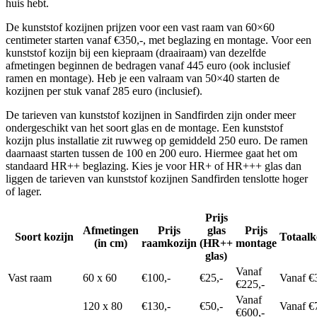
huis hebt.
De kunststof kozijnen prijzen voor een vast raam van 60×60
centimeter starten vanaf €350,-, met beglazing en montage. Voor een
kunststof kozijn bij een kiepraam (draairaam) van dezelfde
afmetingen beginnen de bedragen vanaf 445 euro (ook inclusief
ramen en montage). Heb je een valraam van 50×40 starten de
kozijnen per stuk vanaf 285 euro (inclusief).
De tarieven van kunststof kozijnen in Sandfirden zijn onder meer
ondergeschikt van het soort glas en de montage. Een kunststof
kozijn plus installatie zit ruwweg op gemiddeld 250 euro. De ramen
daarnaast starten tussen de 100 en 200 euro. Hiermee gaat het om
standaard HR++ beglazing. Kies je voor HR+ of HR+++ glas dan
liggen de tarieven van kunststof kozijnen Sandfirden tenslotte hoger
of lager.
Prijs
Afmetingen
Prijs
glas
Prijs
Soort kozijn
Totaalk
(in cm)
raamkozijn
(HR++
montage
glas)
Vanaf
Vast raam
60 x 60
€100,-
€25,-
Vanaf €
€225,-
Vanaf
120 x 80
€130,-
€50,-
Vanaf €
€600,-