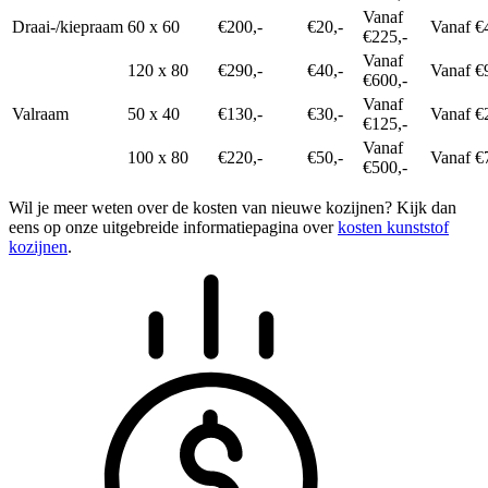
Vanaf
Draai-/kiepraam
60 x 60
€200,-
€20,-
Vanaf €
€225,-
Vanaf
120 x 80
€290,-
€40,-
Vanaf €
€600,-
Vanaf
Valraam
50 x 40
€130,-
€30,-
Vanaf €
€125,-
Vanaf
100 x 80
€220,-
€50,-
Vanaf €
€500,-
Wil je meer weten over de kosten van nieuwe kozijnen? Kijk dan
eens op onze uitgebreide informatiepagina over
kosten kunststof
kozijnen
.