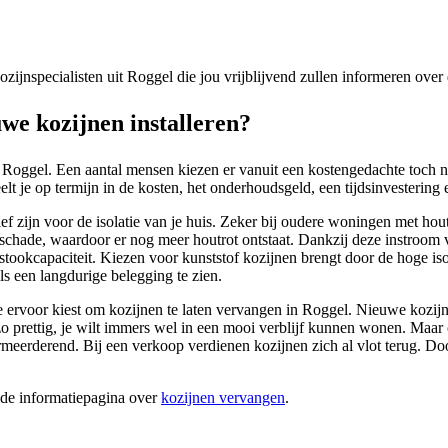
kozijnspecialisten uit Roggel die jou vrijblijvend zullen informeren ove
e kozijnen installeren?
 Roggel. Een aantal mensen kiezen er vanuit een kostengedachte toch no
t je op termijn in de kosten, het onderhoudsgeld, een tijdsinvestering e
tief zijn voor de isolatie van je huis. Zeker bij oudere woningen met ho
rschade, waardoor er nog meer houtrot ontstaat. Dankzij deze instroom 
n stookcapaciteit. Kiezen voor kunststof kozijnen brengt door de hoge i
ls een langdurige belegging te zien.
je ervoor kiest om kozijnen te laten vervangen in Roggel. Nieuwe kozijn
l zo prettig, je wilt immers wel in een mooi verblijf kunnen wonen. Maa
rderend. Bij een verkoop verdienen kozijnen zich al vlot terug. Doo
ide informatiepagina over
kozijnen vervangen
.