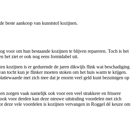
r de beste aankoop van kunststof kozijnen.
g voor om hun bestaande kozijnen te blijven repareren. Toch is het
n het ziet er ook nog eens formidabel uit.
uten kozijnen is er gedurende de jaren dikwijls flink wat beschadiging
van tocht kun je flinker moeten stoken om het huis warm te krijgen.
solatiewaarde met zich mee dat je enorm veel geld kunt bezuinigen op
en zorgen vaak namelijk ook voor een veel strakkere en frissere
r ook voor derden kan deze nieuwe uitstraling voordelen met zich
r deze vele voordelen is kozijnen vervangen in Roggel dé keuze om