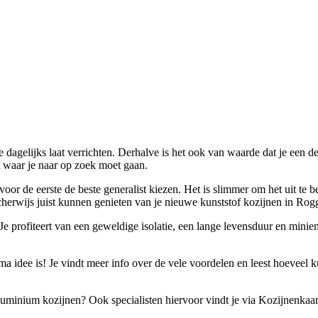
je dagelijks laat verrichten. Derhalve is het ook van waarde dat je een 
et waar je naar op zoek moet gaan.
oor de eerste de beste generalist kiezen. Het is slimmer om het uit te b
scherwijs juist kunnen genieten van je nieuwe kunststof kozijnen in Rogge
 Je profiteert van een geweldige isolatie, een lange levensduur en min
 idee is! Je vindt meer info over de vele voordelen en leest hoeveel kun
 aluminium kozijnen? Ook specialisten hiervoor vindt je via Kozijnenkaar