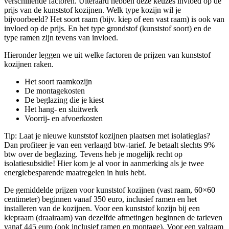
verschillende factoren. Uiteraard hebben deze keuzes invloed op de
prijs van de kunststof kozijnen. Welk type kozijn wil je
bijvoorbeeld? Het soort raam (bijv. kiep of een vast raam) is ook van
invloed op de prijs. En het type grondstof (kunststof soort) en de
type ramen zijn tevens van invloed.
Hieronder leggen we uit welke factoren de prijzen van kunststof
kozijnen raken.
Het soort raamkozijn
De montagekosten
De beglazing die je kiest
Het hang- en sluitwerk
Voorrij- en afvoerkosten
Tip: Laat je nieuwe kunststof kozijnen plaatsen met isolatieglas?
Dan profiteer je van een verlaagd btw-tarief. Je betaalt slechts 9%
btw over de beglazing. Tevens heb je mogelijk recht op
isolatiesubsidie! Hier kom je al voor in aanmerking als je twee
energiebesparende maatregelen in huis hebt.
De gemiddelde prijzen voor kunststof kozijnen (vast raam, 60×60
centimeter) beginnen vanaf 350 euro, inclusief ramen en het
installeren van de kozijnen. Voor een kunststof kozijn bij een
kiepraam (draairaam) van dezelfde afmetingen beginnen de tarieven
vanaf 445 euro (ook inclusief ramen en montage). Voor een valraam