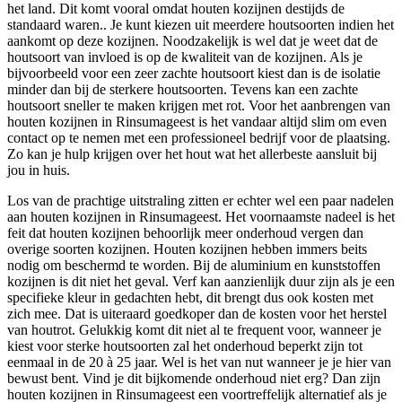
het land. Dit komt vooral omdat houten kozijnen destijds de
standaard waren.. Je kunt kiezen uit meerdere houtsoorten indien het
aankomt op deze kozijnen. Noodzakelijk is wel dat je weet dat de
houtsoort van invloed is op de kwaliteit van de kozijnen. Als je
bijvoorbeeld voor een zeer zachte houtsoort kiest dan is de isolatie
minder dan bij de sterkere houtsoorten. Tevens kan een zachte
houtsoort sneller te maken krijgen met rot. Voor het aanbrengen van
houten kozijnen in Rinsumageest is het vandaar altijd slim om even
contact op te nemen met een professioneel bedrijf voor de plaatsing.
Zo kan je hulp krijgen over het hout wat het allerbeste aansluit bij
jou in huis.
Los van de prachtige uitstraling zitten er echter wel een paar nadelen
aan houten kozijnen in Rinsumageest. Het voornaamste nadeel is het
feit dat houten kozijnen behoorlijk meer onderhoud vergen dan
overige soorten kozijnen. Houten kozijnen hebben immers beits
nodig om beschermd te worden. Bij de aluminium en kunststoffen
kozijnen is dit niet het geval. Verf kan aanzienlijk duur zijn als je een
specifieke kleur in gedachten hebt, dit brengt dus ook kosten met
zich mee. Dat is uiteraard goedkoper dan de kosten voor het herstel
van houtrot. Gelukkig komt dit niet al te frequent voor, wanneer je
kiest voor sterke houtsoorten zal het onderhoud beperkt zijn tot
eenmaal in de 20 à 25 jaar. Wel is het van nut wanneer je je hier van
bewust bent. Vind je dit bijkomende onderhoud niet erg? Dan zijn
houten kozijnen in Rinsumageest een voortreffelijk alternatief als je