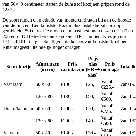
van 50×40 centimeter starten de kunststof kozijnen prijzen rond de
€285,-.
De soort ramen en methode van monteren dragen bij aan de hoogte
van de prijzen. Een kunststof kozijn plus installatie zit circa op
gemiddeld 250 euro. De ramen daarnaast beginnen tussen de 100 en
200 euro. Dit betreffen dan standaard HR++ ramen. Kies je voor
HR+ of HR+++ glas dan liggen de kosten van kunststof kozijnen
Rinsumageest uiteindelijk hoger of lager.
Prijs
Afmetingen
Prijs
glas
Prijs
Soort kozijn
Totaalk
(in cm)
raamkozijn
(HR++
montage
glas)
Vanaf
Vast raam
60 x 60
€100,-
€25,-
Vanaf €
€225,-
Vanaf
120 x 80
€130,-
€50,-
Vanaf €
€600,-
Vanaf
Draai-/kiepraam
60 x 60
€200,-
€20,-
Vanaf €
€225,-
Vanaf
120 x 80
€290,-
€40,-
Vanaf €
€600,-
Vanaf
Valraam
50 x 40
€130,-
€30,-
Vanaf €
€125,-