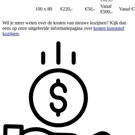
Vanaf
100 x 80
€220,-
€50,-
Vanaf €
€500,-
Wil je meer weten over de kosten van nieuwe kozijnen? Kijk dan
eens op onze uitgebreide informatiepagina over
kosten kunststof
kozijnen
.