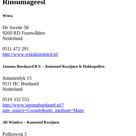
Rinsumageest
Witra
De Swette 58
9269 RD Feanwâlden
Nederland
0511 472 291
http://www.witrakunststof.nl/
Jansma Burdaard B.V. – Kunststof Kozijnen & Dakkapellen
Jislumerdyk 15
9111 HC Burdaard
Nederland
0519 332 553
http://www.jansmaburdaard.nl/?
utm_source=Google&utm_medium=Maps
All Window – Kunststof Kozijnen
Polluxweg 5