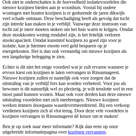
Ook niet te onderschatten is de hoeveelheid isolatievoordelen die
nieuwe kozijnen bieden aan je woonhuis. Vooral bij oudere
woningen met houten kozijnen is er gedurende de jaren dikwijls
veel schade ontstaan. Deze beschadiging heeft als gevolg dat tocht
zijn intrede kan maken in je verblijf. Vanwege deze instroom van
tocht zal je meer moeten stoken om het huis warm te krijgen. Omdat
deze stookkosten weinig rendabel zijn, is het feitelijk verloren
stookcapaciteit. Omdat kunststof kozijnen zo goed zijn voor je
isolatie, kan je hiermee enorm veel geld besparen op je
energiekosten. Het is dan ook verstandig om nieuwe kozijnen als
een langdurige belegging te zien.
Echter is dit niet het enige voordeel wat je zult ervaren wanneer je
ervoor kiest om kozijnen te laten vervangen in Rinsumageest.
Nieuwe kozijnen zullen er namelijk ook voor zorgen dat de
uitstraling van je verblijf fors kan worden verbeterd. Voor jou als
bewoner is dit natuurlijk wel zo plezierig, je wilt tenslotte wel in een
mooi pand kunnen wonen. Maar ook voor derden kan deze nieuwe
uitstraling voordelen met zich meebrengen. Nieuwe kozijnen
werken immers doorgaans waardevermeerderend. Bij een verkoop
verdienen kozijnen zich al vlot terug. Door deze vele voordelen is
kozijnen vervangen in Rinsumageest dé keuze om te maken!
Ben je op zoek naar meer informatie? Kijk dan eens op onze
uitgebreide informatiepagina over
kozijnen vervangen
.