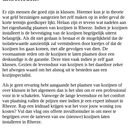
Er zijn mensen die goed zijn in klussen. Hiermee kun je in theorie
wat geld bezuinigen aangezien het zelf maken op in ieder geval de
korte termijn goedkoper lijkt. Helaas zijn er tevens wat nadelen aan
het eigenhandig plaatsen van kozijnen in Rheeze. Indien je kozijnen
installeert is de bevestiging van de kozijnen begrijpelijk uiterst
belangrijk. Als dit niet gedaan is bestaat er de mogelijkheid dat de
isolatiewaarde aanzienlijk zal verminderen door kiertjes of dat de
kozijnen los gaan komen, met alle gevolgen van dien. De
voornaamste reden om de kozijnen te laten plaatsen door een
deskundige is de garantie. Deze mist vaak indien je zelf gaat
klussen. Gezien de levensduur van kozijnen is het daardoor zeker
het afwegen waard om het alsnog uit te besteden aan een
kozijnspecialist.
Als je geen ervaring hebt aangaande het plaatsen van kozijnen of
over klussen in het algemeen dan is het slim om er een professional
voor in te schakelen. Vanwege de lange levensduur en het comfort
van plaatsing vallen de prijzen mee indien je een expert inhuurt in
Rheeze. Rap een leidraad krijgen wat het voor jouw woning zou
kosten? Vul dan vlug ons offerte invulformulier in om meer te
begrijpen over de tarieven van uw (nieuwe) kozijnen laten
installeren in Rheeze.