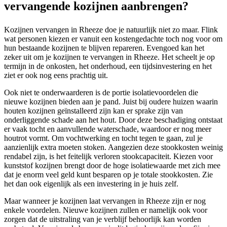
vervangende kozijnen aanbrengen?
Kozijnen vervangen in Rheeze doe je natuurlijk niet zo maar. Flink
wat personen kiezen er vanuit een kostengedachte toch nog voor om
hun bestaande kozijnen te blijven repareren. Evengoed kan het
zeker uit om je kozijnen te vervangen in Rheeze. Het scheelt je op
termijn in de onkosten, het onderhoud, een tijdsinvestering en het
ziet er ook nog eens prachtig uit.
Ook niet te onderwaarderen is de portie isolatievoordelen die
nieuwe kozijnen bieden aan je pand. Juist bij oudere huizen waarin
houten kozijnen geïnstalleerd zijn kan er sprake zijn van
onderliggende schade aan het hout. Door deze beschadiging ontstaat
er vaak tocht en aanvullende waterschade, waardoor er nog meer
houtrot vormt. Om vochtwerking en tocht tegen te gaan, zul je
aanzienlijk extra moeten stoken. Aangezien deze stookkosten weinig
rendabel zijn, is het feitelijk verloren stookcapaciteit. Kiezen voor
kunststof kozijnen brengt door de hoge isolatiewaarde met zich mee
dat je enorm veel geld kunt besparen op je totale stookkosten. Zie
het dan ook eigenlijk als een investering in je huis zelf.
Maar wanneer je kozijnen laat vervangen in Rheeze zijn er nog
enkele voordelen. Nieuwe kozijnen zullen er namelijk ook voor
zorgen dat de uitstraling van je verblijf behoorlijk kan worden