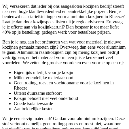
Wij verzekeren dat ieder bij ons aangesloten kozijnen bedrijf streeft
naar een hoge klanttevredenheid en aantrekkelijke prijzen. Ben je
benieuwd naar tariefstellingen voor aluminium kozijnen in Rheeze?
Laat je dan door kozijnspecialisten uit je regio adviseren. En vraag
je je offerte aan via kozijnkaart.nl? Dan bespaar je tot maar liefst
40% op je bestelling; gedegen werk voor betaalbare prijzen.
Ben je je nog aan het oriënteren van wat voor materiaal je nieuwe
kozijnen gemaakt moeten zijn? Overweeg dan eens voor aluminium
te gaan. Aluminium raamkozijnen zijn bij menig kozijnen bedrijf
verkrijgbaar, en het materiaal vormt een juiste keuze met veel
voordelen. We zetten de grootste voordelen even voor je op een rij:
Eigentijds uiterlijk voor je kozijn
Milieuvriendelijke materiaalsoort
Geen rotting, roest en vochtopname voor je kozijnen in
Rheeze
Uiterst duurzame stofsoort
Kozijn behoeft niet veel onderhoud
Goede isolatiewaarde
Aantrekkelijke kosten
Wil je een stevig materiaal? Ga dan voor aluminium kozijnen. Deze
stof vertoont namelijk geen rottingsproces en roest niet, waardoor
het uiterlijk van je raamkozijnen ook na een lange tijd heel mooi