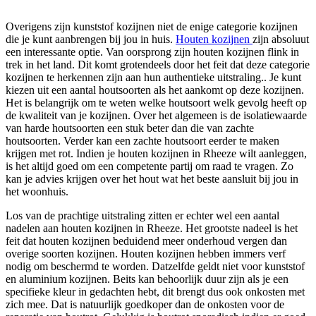
Overigens zijn kunststof kozijnen niet de enige categorie kozijnen
die je kunt aanbrengen bij jou in huis.
Houten kozijnen
zijn absoluut
een interessante optie. Van oorsprong zijn houten kozijnen flink in
trek in het land. Dit komt grotendeels door het feit dat deze categorie
kozijnen te herkennen zijn aan hun authentieke uitstraling.. Je kunt
kiezen uit een aantal houtsoorten als het aankomt op deze kozijnen.
Het is belangrijk om te weten welke houtsoort welk gevolg heeft op
de kwaliteit van je kozijnen. Over het algemeen is de isolatiewaarde
van harde houtsoorten een stuk beter dan die van zachte
houtsoorten. Verder kan een zachte houtsoort eerder te maken
krijgen met rot. Indien je houten kozijnen in Rheeze wilt aanleggen,
is het altijd goed om een competente partij om raad te vragen. Zo
kan je advies krijgen over het hout wat het beste aansluit bij jou in
het woonhuis.
Los van de prachtige uitstraling zitten er echter wel een aantal
nadelen aan houten kozijnen in Rheeze. Het grootste nadeel is het
feit dat houten kozijnen beduidend meer onderhoud vergen dan
overige soorten kozijnen. Houten kozijnen hebben immers verf
nodig om beschermd te worden. Datzelfde geldt niet voor kunststof
en aluminium kozijnen. Beits kan behoorlijk duur zijn als je een
specifieke kleur in gedachten hebt, dit brengt dus ook onkosten met
zich mee. Dat is natuurlijk goedkoper dan de onkosten voor de