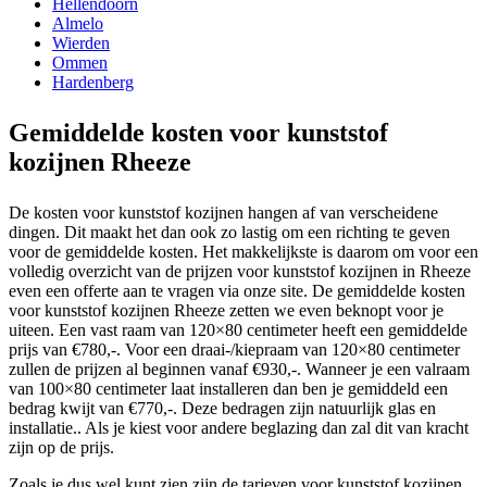
Hellendoorn
Almelo
Wierden
Ommen
Hardenberg
Gemiddelde kosten voor kunststof
kozijnen Rheeze
De kosten voor kunststof kozijnen hangen af van verscheidene
dingen. Dit maakt het dan ook zo lastig om een richting te geven
voor de gemiddelde kosten. Het makkelijkste is daarom om voor een
volledig overzicht van de prijzen voor kunststof kozijnen in Rheeze
even een offerte aan te vragen via onze site. De gemiddelde kosten
voor kunststof kozijnen Rheeze zetten we even beknopt voor je
uiteen. Een vast raam van 120×80 centimeter heeft een gemiddelde
prijs van €780,-. Voor een draai-/kiepraam van 120×80 centimeter
zullen de prijzen al beginnen vanaf €930,-. Wanneer je een valraam
van 100×80 centimeter laat installeren dan ben je gemiddeld een
bedrag kwijt van €770,-. Deze bedragen zijn natuurlijk glas en
installatie.. Als je kiest voor andere beglazing dan zal dit van kracht
zijn op de prijs.
Zoals je dus wel kunt zien zijn de tarieven voor kunststof kozijnen