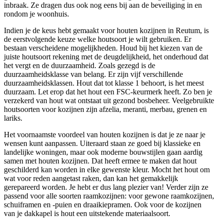
inbraak. Ze dragen dus ook nog eens bij aan de beveiliging in en
rondom je woonhuis.
Indien je de keus hebt gemaakt voor houten kozijnen in Reutum, is
de eerstvolgende keuze welke houtsoort je wilt gebruiken. Er
bestaan verscheidene mogelijkheden. Houd bij het kiezen van de
juiste houtsoort rekening met de deugdelijkheid, het onderhoud dat
het vergt en de duurzaamheid. Zoals gezegd is de
duurzaamheidsklasse van belang. Er zijn vijf verschillende
duurzaamheidsklassen. Hout dat tot klasse 1 behoort, is het meest
duurzaam. Let erop dat het hout een FSC-keurmerk heeft. Zo ben je
verzekerd van hout wat ontstaat uit gezond bosbeheer. Veelgebruikte
houtsoorten voor kozijnen zijn afzelia, meranti, merbau, grenen en
lariks.
Het voornaamste voordeel van houten kozijnen is dat je ze naar je
wensen kunt aanpassen. Uiteraard staan ze goed bij klassieke en
landelijke woningen, maar ook moderne bouwstijlen gaan aardig
samen met houten kozijnen. Dat heeft ermee te maken dat hout
geschilderd kan worden in elke gewenste kleur. Mocht het hout om
wat voor reden aangetast raken, dan kan het gemakkelijk
gerepareerd worden. Je hebt er dus lang plezier van! Verder zijn ze
passend voor alle soorten raamkozijnen: voor gewone raamkozijnen,
schuiframen en -puien en draaikiepramen. Ook voor de kozijnen
van je dakkapel is hout een uitstekende materiaalsoort.