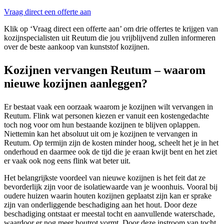
Vraag direct een offerte aan
Klik op ‘Vraag direct een offerte aan’ om drie offertes te krijgen van
kozijnspecialisten uit Reutum die jou vrijblijvend zullen informeren
over de beste aankoop van kunststof kozijnen.
Kozijnen vervangen Reutum – waarom
nieuwe kozijnen aanleggen?
Er bestaat vaak een oorzaak waarom je kozijnen wilt vervangen in
Reutum. Flink wat personen kiezen er vanuit een kostengedachte
toch nog voor om hun bestaande kozijnen te blijven oplappen.
Niettemin kan het absoluut uit om je kozijnen te vervangen in
Reutum. Op termijn zijn de kosten minder hoog, scheelt het je in het
onderhoud en daarmee ook de tijd die je eraan kwijt bent en het ziet
er vaak ook nog eens flink wat beter uit.
Het belangrijkste voordeel van nieuwe kozijnen is het feit dat ze
bevorderlijk zijn voor de isolatiewaarde van je woonhuis. Vooral bij
oudere huizen waarin houten kozijnen geplaatst zijn kan er sprake
zijn van onderliggende beschadiging aan het hout. Door deze
beschadiging ontstaat er meestal tocht en aanvullende waterschade,
waardoor er nog meer houtrot vormt. Door deze instroom van tocht