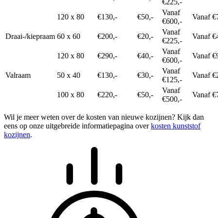
€225,-
Vanaf
120 x 80
€130,-
€50,-
Vanaf €
€600,-
Vanaf
Draai-/kiepraam
60 x 60
€200,-
€20,-
Vanaf €
€225,-
Vanaf
120 x 80
€290,-
€40,-
Vanaf €
€600,-
Vanaf
Valraam
50 x 40
€130,-
€30,-
Vanaf €
€125,-
Vanaf
100 x 80
€220,-
€50,-
Vanaf €
€500,-
Wil je meer weten over de kosten van nieuwe kozijnen? Kijk dan
eens op onze uitgebreide informatiepagina over
kosten kunststof
kozijnen
.