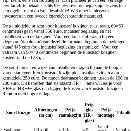
Tip: Denk eens aan isolatieglas! Dan profiteer je van een verlaagd
btw-tarief. Je betaalt slechts 9% btw over de beglazing. Tevens heb
je mogelijk recht op isolatiesubsidie! Wel moet je hiervoor
investeren in een tweede energiebesparende maatregel.
De gemiddelde prijzen voor kunststof kozijnen (vast raam, 60×60
centimeter) gaan vanaf 350 euro, inclusief beglazing en het
installeren van de kozijnen. Voor een kunststof kozijn bij een
kiepraam (draairaam) van dezelfde formaten beginnen de bedragen
vanaf 445 euro (ook inclusief beglazing en montage). Voor een
valraam van 50×40 centimeter beginnen de kunststof kozijnen
kosten rond de €285,-.
De soort ramen en wijze van installeren dragen bij aan de hoogte
van de tarieven. Een kunststof kozijn plus installatie zit circa op
gemiddeld 250 euro. De ramen daarnaast beginnen tussen de 100 en
200 euro. Dit betreffen dan standaard HR++ ramen. Kies je voor
HR+ of HR+++ glas dan liggen de kosten van kunststof kozijnen
Reutum toch hoger of lager.
Prijs
Afmetingen
Prijs
glas
Prijs
Soort kozijn
Totaalk
(in cm)
raamkozijn
(HR++
montage
glas)
Vanaf
Vast raam
60 x 60
€100,-
€25,-
Vanaf €