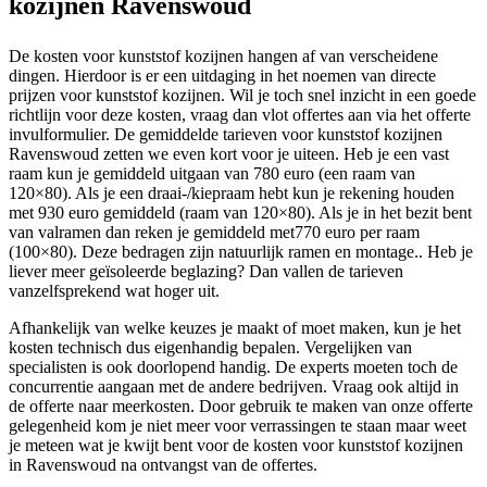
kozijnen Ravenswoud
De kosten voor kunststof kozijnen hangen af van verscheidene
dingen. Hierdoor is er een uitdaging in het noemen van directe
prijzen voor kunststof kozijnen. Wil je toch snel inzicht in een goede
richtlijn voor deze kosten, vraag dan vlot offertes aan via het offerte
invulformulier. De gemiddelde tarieven voor kunststof kozijnen
Ravenswoud zetten we even kort voor je uiteen. Heb je een vast
raam kun je gemiddeld uitgaan van 780 euro (een raam van
120×80). Als je een draai-/kiepraam hebt kun je rekening houden
met 930 euro gemiddeld (raam van 120×80). Als je in het bezit bent
van valramen dan reken je gemiddeld met770 euro per raam
(100×80). Deze bedragen zijn natuurlijk ramen en montage.. Heb je
liever meer geïsoleerde beglazing? Dan vallen de tarieven
vanzelfsprekend wat hoger uit.
Afhankelijk van welke keuzes je maakt of moet maken, kun je het
kosten technisch dus eigenhandig bepalen. Vergelijken van
specialisten is ook doorlopend handig. De experts moeten toch de
concurrentie aangaan met de andere bedrijven. Vraag ook altijd in
de offerte naar meerkosten. Door gebruik te maken van onze offerte
gelegenheid kom je niet meer voor verrassingen te staan maar weet
je meteen wat je kwijt bent voor de kosten voor kunststof kozijnen
in Ravenswoud na ontvangst van de offertes.