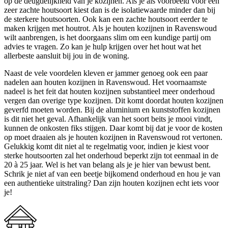
op de deugdelijkheid van je kozijnen. Als je als voorbeeld voor een
zeer zachte houtsoort kiest dan is de isolatiewaarde minder dan bij
de sterkere houtsoorten. Ook kan een zachte houtsoort eerder te
maken krijgen met houtrot. Als je houten kozijnen in Ravenswoud
wilt aanbrengen, is het doorgaans slim om een kundige partij om
advies te vragen. Zo kan je hulp krijgen over het hout wat het
allerbeste aansluit bij jou in de woning.
Naast de vele voordelen kleven er jammer genoeg ook een paar
nadelen aan houten kozijnen in Ravenswoud. Het voornaamste
nadeel is het feit dat houten kozijnen substantieel meer onderhoud
vergen dan overige type kozijnen. Dit komt doordat houten kozijnen
geverfd moeten worden. Bij de aluminium en kunststoffen kozijnen
is dit niet het geval. Afhankelijk van het soort beits je mooi vindt,
kunnen de onkosten fiks stijgen. Daar komt bij dat je voor de kosten
op moet draaien als je houten kozijnen in Ravenswoud rot vertonen.
Gelukkig komt dit niet al te regelmatig voor, indien je kiest voor
sterke houtsoorten zal het onderhoud beperkt zijn tot eenmaal in de
20 à 25 jaar. Wel is het van belang als je je hier van bewust bent.
Schrik je niet af van een beetje bijkomend onderhoud en hou je van
een authentieke uitstraling? Dan zijn houten kozijnen echt iets voor
je!