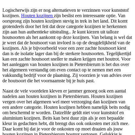
Logischerwijs zijn er nog alternatieven te verzinnen voor kunststof
kozijnen.
Houten kozijnen
zijn beslist een interessante optie. Van
oorsprong zijn houten kozijnen stevig in trek in het land. Dit komt
grotendeels door het feit dat deze categorie kozijnen te herkennen
zijn aan hun authentieke uitstraling.. Je kunt kiezen uit talloze
houtsoorten als het aankomt op deze kozijnen. Van belang is wel dat
je weet dat de houtsoort van invloed is op de deugdelijkheid van de
kozijnen. Als je bijvoorbeeld voor een zeer zachte houtsoort kiest
dan is de isolatie lager dan bij de sterkere houtsoorten. Tegelijkertijd
kan een zachte houtsoort sneller te maken krijgen met houtrot. Voor
het aanleggen van houten kozijnen in Pietersbierum is het dus over
het algemeen verstandig om even contact op te nemen met een
vakkundig bedrijf voor de plaatsing. Zij voorzien je van advies over
de houtsoort die het voornaamste bij je huis past.
Naast de vele voordelen kleven er jammer genoeg ook een aantal
nadelen aan houten kozijnen in Pietersbierum. Houten kozijnen
vergen over het algemeen wel meer verzorging dan kozijnen van
een andere categorie. Houten kozijnen hebben namelijk beits nodig
om beschermd te worden. Datzelfde geldt niet voor kunststof en
aluminium kozijnen. Beits kan best duur zijn als je een bepaalde
kleur in gedachten hebt, dit brengt dus ook onkosten met zich mee.
Daar komt bij dat je voor de onkosten op moet draaien als jouw
houten kozijnen in Pietersbierum houtrot vertonen. Gelukkig is