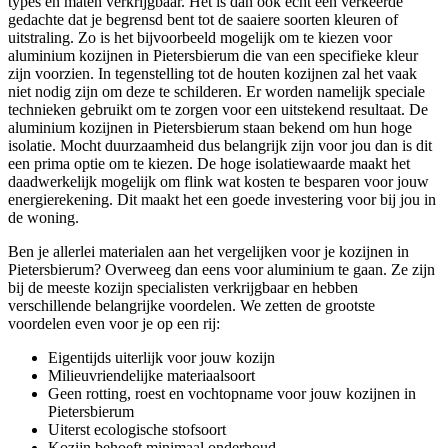
types en maten verkrijgbaar. Het is dan ook echt een verkeerde
gedachte dat je begrensd bent tot de saaiere soorten kleuren of
uitstraling. Zo is het bijvoorbeeld mogelijk om te kiezen voor
aluminium kozijnen in Pietersbierum die van een specifieke kleur
zijn voorzien. In tegenstelling tot de houten kozijnen zal het vaak
niet nodig zijn om deze te schilderen. Er worden namelijk speciale
technieken gebruikt om te zorgen voor een uitstekend resultaat. De
aluminium kozijnen in Pietersbierum staan bekend om hun hoge
isolatie. Mocht duurzaamheid dus belangrijk zijn voor jou dan is dit
een prima optie om te kiezen. De hoge isolatiewaarde maakt het
daadwerkelijk mogelijk om flink wat kosten te besparen voor jouw
energierekening. Dit maakt het een goede investering voor bij jou in
de woning.
Ben je allerlei materialen aan het vergelijken voor je kozijnen in
Pietersbierum? Overweeg dan eens voor aluminium te gaan. Ze zijn
bij de meeste kozijn specialisten verkrijgbaar en hebben
verschillende belangrijke voordelen. We zetten de grootste
voordelen even voor je op een rij:
Eigentijds uiterlijk voor jouw kozijn
Milieuvriendelijke materiaalsoort
Geen rotting, roest en vochtopname voor jouw kozijnen in
Pietersbierum
Uiterst ecologische stofsoort
Kozijn behoeft minimaal onderhoud