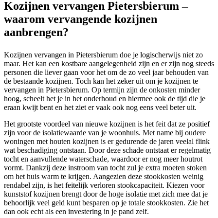
Kozijnen vervangen Pietersbierum –
waarom vervangende kozijnen
aanbrengen?
Kozijnen vervangen in Pietersbierum doe je logischerwijs niet zo
maar. Het kan een kostbare aangelegenheid zijn en er zijn nog steeds
personen die liever gaan voor het om de zo veel jaar behouden van
de bestaande kozijnen. Toch kan het zeker uit om je kozijnen te
vervangen in Pietersbierum. Op termijn zijn de onkosten minder
hoog, scheelt het je in het onderhoud en hiermee ook de tijd die je
eraan kwijt bent en het ziet er vaak ook nog eens veel beter uit.
Het grootste voordeel van nieuwe kozijnen is het feit dat ze positief
zijn voor de isolatiewaarde van je woonhuis. Met name bij oudere
woningen met houten kozijnen is er gedurende de jaren veelal flink
wat beschadiging ontstaan. Door deze schade ontstaat er regelmatig
tocht en aanvullende waterschade, waardoor er nog meer houtrot
vormt. Dankzij deze instroom van tocht zul je extra moeten stoken
om het huis warm te krijgen. Aangezien deze stookkosten weinig
rendabel zijn, is het feitelijk verloren stookcapaciteit. Kiezen voor
kunststof kozijnen brengt door de hoge isolatie met zich mee dat je
behoorlijk veel geld kunt besparen op je totale stookkosten. Zie het
dan ook echt als een investering in je pand zelf.