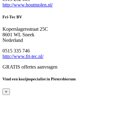
http://www.houtmolen.nl/
Fri-Tec BV
Koperslagersstraat 25C
8601 WL Sneek
Nederland
0515 335 746
http://www.fri-tec.nl/
GRATIS offertes aanvragen
Vind een kozijnspecialist in Pietersbierum
×