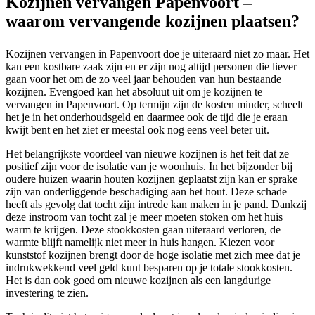
Kozijnen vervangen Papenvoort –
waarom vervangende kozijnen plaatsen?
Kozijnen vervangen in Papenvoort doe je uiteraard niet zo maar. Het
kan een kostbare zaak zijn en er zijn nog altijd personen die liever
gaan voor het om de zo veel jaar behouden van hun bestaande
kozijnen. Evengoed kan het absoluut uit om je kozijnen te
vervangen in Papenvoort. Op termijn zijn de kosten minder, scheelt
het je in het onderhoudsgeld en daarmee ook de tijd die je eraan
kwijt bent en het ziet er meestal ook nog eens veel beter uit.
Het belangrijkste voordeel van nieuwe kozijnen is het feit dat ze
positief zijn voor de isolatie van je woonhuis. In het bijzonder bij
oudere huizen waarin houten kozijnen geplaatst zijn kan er sprake
zijn van onderliggende beschadiging aan het hout. Deze schade
heeft als gevolg dat tocht zijn intrede kan maken in je pand. Dankzij
deze instroom van tocht zal je meer moeten stoken om het huis
warm te krijgen. Deze stookkosten gaan uiteraard verloren, de
warmte blijft namelijk niet meer in huis hangen. Kiezen voor
kunststof kozijnen brengt door de hoge isolatie met zich mee dat je
indrukwekkend veel geld kunt besparen op je totale stookkosten.
Het is dan ook goed om nieuwe kozijnen als een langdurige
investering te zien.