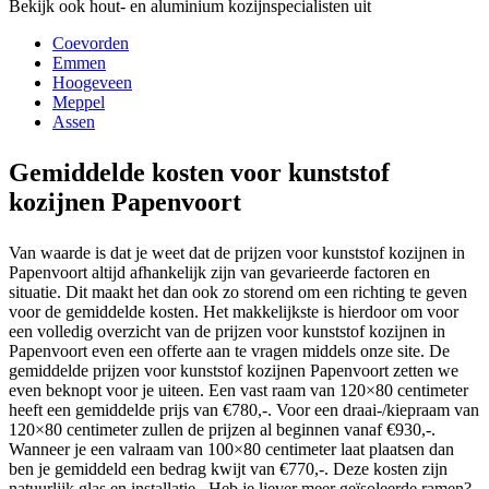
Bekijk ook hout- en aluminium kozijnspecialisten uit
Coevorden
Emmen
Hoogeveen
Meppel
Assen
Gemiddelde kosten voor kunststof
kozijnen Papenvoort
Van waarde is dat je weet dat de prijzen voor kunststof kozijnen in
Papenvoort altijd afhankelijk zijn van gevarieerde factoren en
situatie. Dit maakt het dan ook zo storend om een richting te geven
voor de gemiddelde kosten. Het makkelijkste is hierdoor om voor
een volledig overzicht van de prijzen voor kunststof kozijnen in
Papenvoort even een offerte aan te vragen middels onze site. De
gemiddelde prijzen voor kunststof kozijnen Papenvoort zetten we
even beknopt voor je uiteen. Een vast raam van 120×80 centimeter
heeft een gemiddelde prijs van €780,-. Voor een draai-/kiepraam van
120×80 centimeter zullen de prijzen al beginnen vanaf €930,-.
Wanneer je een valraam van 100×80 centimeter laat plaatsen dan
ben je gemiddeld een bedrag kwijt van €770,-. Deze kosten zijn
natuurlijk glas en installatie.. Heb je liever meer geïsoleerde ramen?