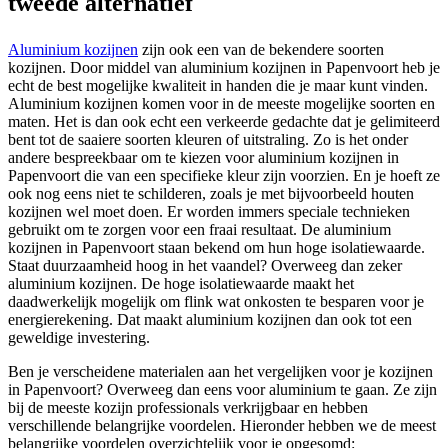
tweede alternatief
Aluminium kozijnen
zijn ook een van de bekendere soorten
kozijnen. Door middel van aluminium kozijnen in Papenvoort heb je
echt de best mogelijke kwaliteit in handen die je maar kunt vinden.
Aluminium kozijnen komen voor in de meeste mogelijke soorten en
maten. Het is dan ook echt een verkeerde gedachte dat je gelimiteerd
bent tot de saaiere soorten kleuren of uitstraling. Zo is het onder
andere bespreekbaar om te kiezen voor aluminium kozijnen in
Papenvoort die van een specifieke kleur zijn voorzien. En je hoeft ze
ook nog eens niet te schilderen, zoals je met bijvoorbeeld houten
kozijnen wel moet doen. Er worden immers speciale technieken
gebruikt om te zorgen voor een fraai resultaat. De aluminium
kozijnen in Papenvoort staan bekend om hun hoge isolatiewaarde.
Staat duurzaamheid hoog in het vaandel? Overweeg dan zeker
aluminium kozijnen. De hoge isolatiewaarde maakt het
daadwerkelijk mogelijk om flink wat onkosten te besparen voor je
energierekening. Dat maakt aluminium kozijnen dan ook tot een
geweldige investering.
Ben je verscheidene materialen aan het vergelijken voor je kozijnen
in Papenvoort? Overweeg dan eens voor aluminium te gaan. Ze zijn
bij de meeste kozijn professionals verkrijgbaar en hebben
verschillende belangrijke voordelen. Hieronder hebben we de meest
belangrijke voordelen overzichtelijk voor je opgesomd: