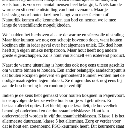
zoals hout, is voor een aantal mensen heel belangrijk. Niets kan de
warme en sfeervolle uitstraling van hout evenaren. Maar je
beslissing voor houten kozijnen hangt van meer factoren af.
Natuurlijk komen alle kenmerken aan bod en nemen we je mee
langs de verschillende mogelijkheden.
We haalden het hierboven al aan: de warme en sfeervolle uitstraling.
Maar hier kunnen we nog een schepje bovenop doen, want houten
kozijnen zijn in ieder geval over het algemeen uniek. Elk deel hout
heeft zijn eigen unieke nerfpatroon. Maar hout heeft nog andere
goede eigenschappen. Zo is hout van zichzelf een isolerend product.
Naast de warme uitstraling is hout dus ook nog eens uiterst geschikt
om warmte binnen te houden. Een ander belangrijk aandachtspunt is
dat houten kozijnen geleverd en gemonteerd kunnen worden met de
nodige maatregelen tegen inbraak. Ze dragen dus ook nog eens bij
aan de bescherming in en rondom je verblijf.
Indien je de keus hebt gemaakt voor houten kozijnen in Papenvoort,
is de opvolgende keuze welke houtsoort je wil gebruiken. Er
bestaan allerlei opties. Let hierbij op de kwaliteit, de hoeveelheid
benodigd onderhoud en de duurzaamheidsklasse. Hout kan
onderverdeeld worden in vijf duurzaamheidsklassen. Klasse 1 is het
allermeeste duurzaam, klasse 5 het allerminst. Zorg er verder voor
dat je hout een zogenoemd FSC-keurmerk heeft. Dit keurmerk staat