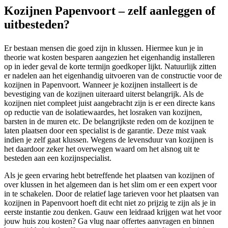
Kozijnen Papenvoort – zelf aanleggen of
uitbesteden?
Er bestaan mensen die goed zijn in klussen. Hiermee kun je in
theorie wat kosten besparen aangezien het eigenhandig installeren
op in ieder geval de korte termijn goedkoper lijkt. Natuurlijk zitten
er nadelen aan het eigenhandig uitvoeren van de constructie voor de
kozijnen in Papenvoort. Wanneer je kozijnen installeert is de
bevestiging van de kozijnen uiteraard uiterst belangrijk. Als de
kozijnen niet compleet juist aangebracht zijn is er een directe kans
op reductie van de isolatiewaardes, het losraken van kozijnen,
barsten in de muren etc. De belangrijkste reden om de kozijnen te
laten plaatsen door een specialist is de garantie. Deze mist vaak
indien je zelf gaat klussen. Wegens de levensduur van kozijnen is
het daardoor zeker het overwegen waard om het alsnog uit te
besteden aan een kozijnspecialist.
Als je geen ervaring hebt betreffende het plaatsen van kozijnen of
over klussen in het algemeen dan is het slim om er een expert voor
in te schakelen. Door de relatief lage tarieven voor het plaatsen van
kozijnen in Papenvoort hoeft dit echt niet zo prijzig te zijn als je in
eerste instantie zou denken. Gauw een leidraad krijgen wat het voor
jouw huis zou kosten? Ga vlug naar offertes aanvragen en binnen