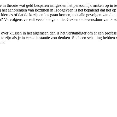
 in theorie wat geld besparen aangezien het persoonlijk maken op in ied
j het aanbrengen van kozijnen in Hoogeveen is het bepalend dat het op 
r kiertjes of dat de kozijnen los gaan komen, met alle gevolgen van die
n? Vervolgens vervalt veelal de garantie. Gezien de levensduur van koz
f over klussen in het algemeen dan is het verstandiger om er een profess
g te zijn als je in eerste instantie zou denken. Snel een schatting hebb
uis!