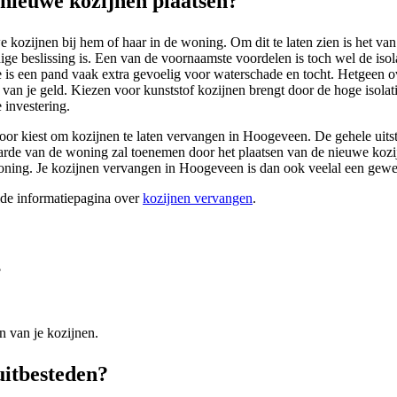
ieuwe kozijnen plaatsen?
 kozijnen bij hem of haar in de woning. Om dit te laten zien is het v
 beslissing is. Een van de voornaamste voordelen is toch wel de isol
 is een pand vaak extra gevoelig voor waterschade en tocht. Hetgeen 
van je geld. Kiezen voor kunststof kozijnen brengt door de hoge isolatie
 investering.
rvoor kiest om kozijnen te laten vervangen in Hoogeveen. De gehele uitst
rde van de woning zal toenemen door het plaatsen van de nieuwe kozijne
 woning. Je kozijnen vervangen in Hoogeveen is dan ook veelal een gewe
ide informatiepagina over
kozijnen vervangen
.
?
n van je kozijnen.
uitbesteden?