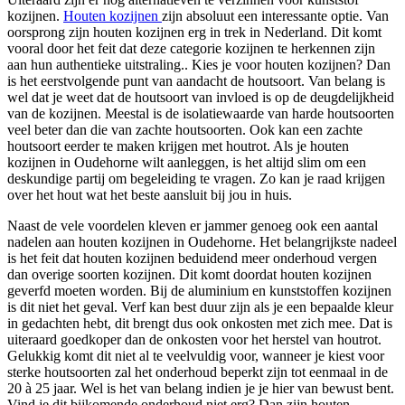
kozijnen.
Houten kozijnen
zijn absoluut een interessante optie. Van
oorsprong zijn houten kozijnen erg in trek in Nederland. Dit komt
vooral door het feit dat deze categorie kozijnen te herkennen zijn
aan hun authentieke uitstraling.. Kies je voor houten kozijnen? Dan
is het eerstvolgende punt van aandacht de houtsoort. Van belang is
wel dat je weet dat de houtsoort van invloed is op de deugdelijkheid
van de kozijnen. Meestal is de isolatiewaarde van harde houtsoorten
veel beter dan die van zachte houtsoorten. Ook kan een zachte
houtsoort eerder te maken krijgen met houtrot. Als je houten
kozijnen in Oudehorne wilt aanleggen, is het altijd slim om een
deskundige partij om begeleiding te vragen. Zo kan je raad krijgen
over het hout wat het beste aansluit bij jou in huis.
Naast de vele voordelen kleven er jammer genoeg ook een aantal
nadelen aan houten kozijnen in Oudehorne. Het belangrijkste nadeel
is het feit dat houten kozijnen beduidend meer onderhoud vergen
dan overige soorten kozijnen. Dit komt doordat houten kozijnen
geverfd moeten worden. Bij de aluminium en kunststoffen kozijnen
is dit niet het geval. Verf kan best duur zijn als je een bepaalde kleur
in gedachten hebt, dit brengt dus ook onkosten met zich mee. Dat is
uiteraard goedkoper dan de onkosten voor het herstel van houtrot.
Gelukkig komt dit niet al te veelvuldig voor, wanneer je kiest voor
sterke houtsoorten zal het onderhoud beperkt zijn tot eenmaal in de
20 à 25 jaar. Wel is het van belang indien je je hier van bewust bent.
Vind je dit bijkomende onderhoud niet erg? Dan zijn houten