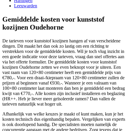
Harlingen
Leeuwarden
Gemiddelde kosten voor kunststof
kozijnen Oudehorne
De tarieven voor kunststof kozijnen hangen af van verscheidene
dingen. Dit maakt het dan ook zo lastig om een richting te
verstrekken voor de gemiddelde kosten. Wil je toch vlug inzicht in
een goede indicatie voor deze tarieven, vraag dan snel offertes aan
via het offerte formulier. De gemiddelde kosten voor kunststof
kozijnen Oudehorne zetten we even beknopt voor je uiteen. Een
vast raam van 120×80 centimeter heeft een gemiddelde prijs van
€780,-. Voor een draai-/kiepraam van 120×80 centimeter zullen de
prijzen al beginnen vanaf €930,-. Wanneer je een valraam van
100×80 centimeter laat monteren dan ben je gemiddeld een bedrag
kwijt van €770,-. Alle kosten zijn inclusief installeren en beglazing
(HR++. Heb je liever meer geïsoleerde ramen? Dan vallen de
tarieven natuurlijk wat hoger uit.
Afhankelijk van welke keuzes je maakt of kunt maken, kun je het
kosten technisch dus eigenhandig bepalen. Vergelijken van experts
is ook doorlopend handig. De specialisten moeten namelijk de
concurrentie aangaan met de andere bedrijven. Zorg tevens dat je