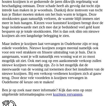
houten kozijnen is er gedurende de jaren dikwijls regelmatig wat
beschadiging ontstaan. Deze schade heeft als gevolg dat tocht zijn
intrede kan maken in je woonhuis. Dankzij deze instroom van tocht
kun je flinker moeten stoken om het huis warm te krijgen. Deze
stookkosten gaan natuurlijk verloren, de warmte blijft immers niet
meer in huis hangen. Kiezen voor kunststof kozijnen brengt door de
hoge isolatiewaarde met zich mee dat je beduidend veel geld kunt
besparen op je totale stookkosten. Het is dan ook slim om nieuwe
kozijnen als een langdurige belegging te zien.
Maar indien je kozijnen laat vervangen in Oudehorne zijn er nog
enkele voordelen. Nieuwe kozijnen zorgen meestal namelijk ook
voor een veel strakkere en frissere uitstraling van je huis. Dat is
aangenaam, want je wilt natuurlijk een woning wat er zo mooi
mogelijk uit ziet. Ook met oog op een aankomende verkoop zullen
nieuwe kozijnen verstandig zijn. Zo is het mogelijk dat de
meerwaarde van de woning zal toenemen door het installeren van de
nieuwe kozijnen. Bij een verkoop verdienen kozijnen zich al gauw
terug. Door deze vele voordelen is kozijnen vervangen in
Oudehorne dé keuze om te maken!
Ben je op zoek naar meer informatie? Kijk dan eens op onze
uitgebreide informatiepagina over
kozijnen vervangen
.