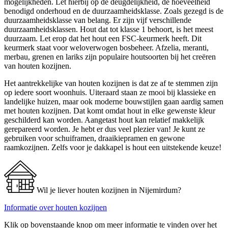
mogelijkheden. Let hierbij op de deugdelijkheid, de hoeveelheid
benodigd onderhoud en de duurzaamheidsklasse. Zoals gezegd is de
duurzaamheidsklasse van belang. Er zijn vijf verschillende
duurzaamheidsklassen. Hout dat tot klasse 1 behoort, is het meest
duurzaam. Let erop dat het hout een FSC-keurmerk heeft. Dit
keurmerk staat voor weloverwogen bosbeheer. Afzelia, meranti,
merbau, grenen en lariks zijn populaire houtsoorten bij het creëren
van houten kozijnen.
Het aantrekkelijke van houten kozijnen is dat ze af te stemmen zijn
op iedere soort woonhuis. Uiteraard staan ze mooi bij klassieke en
landelijke huizen, maar ook moderne bouwstijlen gaan aardig samen
met houten kozijnen. Dat komt omdat hout in elke gewenste kleur
geschilderd kan worden. Aangetast hout kan relatief makkelijk
gerepareerd worden. Je hebt er dus veel plezier van! Je kunt ze
gebruiken voor schuiframen, draaikiepramen en gewone
raamkozijnen. Zelfs voor je dakkapel is hout een uitstekende keuze!
Wil je liever houten kozijnen in Nijemirdum?
Informatie over houten kozijnen
Klik op bovenstaande knop om meer informatie te vinden over het