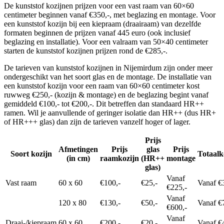
De kunststof kozijnen prijzen voor een vast raam van 60×60
centimeter beginnen vanaf €350,-, met beglazing en montage. Voor
een kunststof kozijn bij een kiepraam (draairaam) van dezelfde
formaten beginnen de prijzen vanaf 445 euro (ook inclusief
beglazing en installatie). Voor een valraam van 50×40 centimeter
starten de kunststof kozijnen prijzen rond de €285,-.
De tarieven van kunststof kozijnen in Nijemirdum zijn onder meer
ondergeschikt van het soort glas en de montage. De installatie van
een kunststof kozijn voor een raam van 60×60 centimeter kost
ruwweg €250,- (kozijn & montage) en de beglazing begint vanaf
gemiddeld €100,- tot €200,-. Dit betreffen dan standaard HR++
ramen. Wil je aanvullende of geringer isolatie dan HR++ (dus HR+
of HR+++ glas) dan zijn de tarieven vanzelf hoger of lager.
Prijs
Afmetingen
Prijs
glas
Prijs
Soort kozijn
Totaalk
(in cm)
raamkozijn
(HR++
montage
glas)
Vanaf
Vast raam
60 x 60
€100,-
€25,-
Vanaf €
€225,-
Vanaf
120 x 80
€130,-
€50,-
Vanaf €
€600,-
Vanaf
Draai-/kiepraam
60 x 60
€200,-
€20,-
Vanaf €