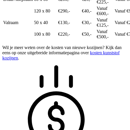
€225,-
Vanaf
120 x 80
€290,-
€40,-
Vanaf €
€600,-
Vanaf
Valraam
50 x 40
€130,-
€30,-
Vanaf €
€125,-
Vanaf
100 x 80
€220,-
€50,-
Vanaf €
€500,-
Wil je meer weten over de kosten van nieuwe kozijnen? Kijk dan
eens op onze uitgebreide informatiepagina over
kosten kunststof
kozijnen
.