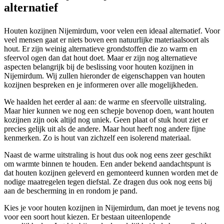
alternatief
Houten kozijnen Nijemirdum, voor velen een ideaal alternatief. Voor
veel mensen gaat er niets boven een natuurlijke materiaalsoort als
hout. Er zijn weinig alternatieve grondstoffen die zo warm en
sfeervol ogen dan dat hout doet. Maar er zijn nog alternatieve
aspecten belangrijk bij de beslissing voor houten kozijnen in
Nijemirdum. Wij zullen hieronder de eigenschappen van houten
kozijnen bespreken en je informeren over alle mogelijkheden.
We haalden het eerder al aan: de warme en sfeervolle uitstraling.
Maar hier kunnen we nog een schepje bovenop doen, want houten
kozijnen zijn ook altijd nog uniek. Geen plaat of stuk hout ziet er
precies gelijk uit als de andere. Maar hout heeft nog andere fijne
kenmerken. Zo is hout van zichzelf een isolerend materiaal.
Naast de warme uitstraling is hout dus ook nog eens zeer geschikt
om warmte binnen te houden. Een ander bekend aandachtspunt is
dat houten kozijnen geleverd en gemonteerd kunnen worden met de
nodige maatregelen tegen diefstal. Ze dragen dus ook nog eens bij
aan de bescherming in en rondom je pand.
Kies je voor houten kozijnen in Nijemirdum, dan moet je tevens nog
voor een soort hout kiezen. Er bestaan uiteenlopende