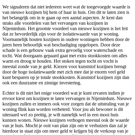
We signaleren dat niet iedereen weet wat de toegevoegde waarde is
van nieuwe kozijnen bij hem of haar in huis. Om dit te laten zien is
het belangrijk om in te gaan op een aantal aspecten. Je kent dan
straks alle voordelen van het vervangen van kozijnen in
Nijemirdum. Het grootste voordeel van nieuwe kozijnen is het feit
dat ze bevorderlijk zijn voor de isolatiewaarde van je woning.
Voornamelijk houten kozijnen in oudere woningen hebben door de
jaren heen behoorlijk wat beschadiging opgelopen. Door deze
schade is een gebouw vaak extra gevoelig voor waterschade en
tocht. Wat doorgaans gepaard gaat met extra stookkosten om alles
warm en droog te houden. Het stoken tegen tocht en vocht is
meestal zonde van je geld. Kiezen voor kunststof kozijnen brengt
door de hoge isolatiewaarde met zich mee dat je enorm veel geld
kunt besparen op je totale stookkosten. Kunststof kozijnen zijn dan
ook een duurzame en zinnige investering.
Echter is dit niet het enige voordeel wat je kunt ervaren indien je
ervoor kiest om kozijnen te laten vervangen in Nijemirdum. Nieuwe
kozijnen zullen er immers ook voor zorgen dat de uitstraling van je
woning flink kan worden verbeterd. Voor jou als bewoner is dit
uiteraard wel zo prettig, je wilt namelijk wel in een mooi huis
kunnen wonen. Nieuwe kozijnen verhogen meestal ook de waarde
van je huis. Mocht je ooit van plan zijn om te verhuizen dan zal je
hierdoor in staat zijn om meer geld te krijgen bij de verkoop van je