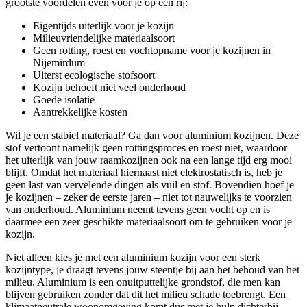
grootste voordelen even voor je op een rij:
Eigentijds uiterlijk voor je kozijn
Milieuvriendelijke materiaalsoort
Geen rotting, roest en vochtopname voor je kozijnen in
Nijemirdum
Uiterst ecologische stofsoort
Kozijn behoeft niet veel onderhoud
Goede isolatie
Aantrekkelijke kosten
Wil je een stabiel materiaal? Ga dan voor aluminium kozijnen. Deze
stof vertoont namelijk geen rottingsproces en roest niet, waardoor
het uiterlijk van jouw raamkozijnen ook na een lange tijd erg mooi
blijft. Omdat het materiaal hiernaast niet elektrostatisch is, heb je
geen last van vervelende dingen als vuil en stof. Bovendien hoef je
je kozijnen – zeker de eerste jaren – niet tot nauwelijks te voorzien
van onderhoud. Aluminium neemt tevens geen vocht op en is
daarmee een zeer geschikte materiaalsoort om te gebruiken voor je
kozijn.
Niet alleen kies je met een aluminium kozijn voor een sterk
kozijntype, je draagt tevens jouw steentje bij aan het behoud van het
milieu. Aluminium is een onuitputtelijke grondstof, die men kan
blijven gebruiken zonder dat dit het milieu schade toebrengt. Een
klimaatneutrale woonomgeving komt dus met je hulp dichterbij.