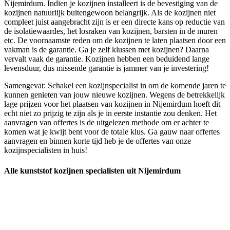
Nijemirdum. Indien je kozijnen installeert is de bevestiging van de
kozijnen natuurlijk buitengewoon belangrijk. Als de kozijnen niet
compleet juist aangebracht zijn is er een directe kans op reductie van
de isolatiewaardes, het losraken van kozijnen, barsten in de muren
etc. De voornaamste reden om de kozijnen te laten plaatsen door een
vakman is de garantie. Ga je zelf klussen met kozijnen? Daarna
vervalt vaak de garantie. Kozijnen hebben een beduidend lange
levensduur, dus missende garantie is jammer van je investering!
Samengevat: Schakel een kozijnspecialist in om de komende jaren te
kunnen genieten van jouw nieuwe kozijnen. Wegens de betrekkelijk
lage prijzen voor het plaatsen van kozijnen in Nijemirdum hoeft dit
echt niet zo prijzig te zijn als je in eerste instantie zou denken. Het
aanvragen van offertes is de uitgelezen methode om er achter te
komen wat je kwijt bent voor de totale klus. Ga gauw naar offertes
aanvragen en binnen korte tijd heb je de offertes van onze
kozijnspecialisten in huis!
Alle kunststof kozijnen specialisten uit Nijemirdum