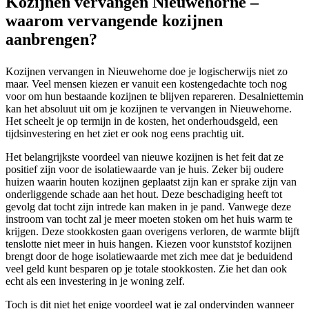
Kozijnen vervangen Nieuwehorne –
waarom vervangende kozijnen
aanbrengen?
Kozijnen vervangen in Nieuwehorne doe je logischerwijs niet zo
maar. Veel mensen kiezen er vanuit een kostengedachte toch nog
voor om hun bestaande kozijnen te blijven repareren. Desalniettemin
kan het absoluut uit om je kozijnen te vervangen in Nieuwehorne.
Het scheelt je op termijn in de kosten, het onderhoudsgeld, een
tijdsinvestering en het ziet er ook nog eens prachtig uit.
Het belangrijkste voordeel van nieuwe kozijnen is het feit dat ze
positief zijn voor de isolatiewaarde van je huis. Zeker bij oudere
huizen waarin houten kozijnen geplaatst zijn kan er sprake zijn van
onderliggende schade aan het hout. Deze beschadiging heeft tot
gevolg dat tocht zijn intrede kan maken in je pand. Vanwege deze
instroom van tocht zal je meer moeten stoken om het huis warm te
krijgen. Deze stookkosten gaan overigens verloren, de warmte blijft
tenslotte niet meer in huis hangen. Kiezen voor kunststof kozijnen
brengt door de hoge isolatiewaarde met zich mee dat je beduidend
veel geld kunt besparen op je totale stookkosten. Zie het dan ook
echt als een investering in je woning zelf.
Toch is dit niet het enige voordeel wat je zal ondervinden wanneer