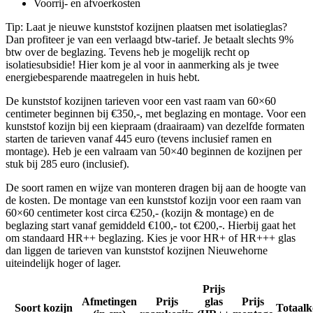
Voorrij- en afvoerkosten
Tip: Laat je nieuwe kunststof kozijnen plaatsen met isolatieglas?
Dan profiteer je van een verlaagd btw-tarief. Je betaalt slechts 9%
btw over de beglazing. Tevens heb je mogelijk recht op
isolatiesubsidie! Hier kom je al voor in aanmerking als je twee
energiebesparende maatregelen in huis hebt.
De kunststof kozijnen tarieven voor een vast raam van 60×60
centimeter beginnen bij €350,-, met beglazing en montage. Voor een
kunststof kozijn bij een kiepraam (draairaam) van dezelfde formaten
starten de tarieven vanaf 445 euro (tevens inclusief ramen en
montage). Heb je een valraam van 50×40 beginnen de kozijnen per
stuk bij 285 euro (inclusief).
De soort ramen en wijze van monteren dragen bij aan de hoogte van
de kosten. De montage van een kunststof kozijn voor een raam van
60×60 centimeter kost circa €250,- (kozijn & montage) en de
beglazing start vanaf gemiddeld €100,- tot €200,-. Hierbij gaat het
om standaard HR++ beglazing. Kies je voor HR+ of HR+++ glas
dan liggen de tarieven van kunststof kozijnen Nieuwehorne
uiteindelijk hoger of lager.
Prijs
Afmetingen
Prijs
glas
Prijs
Soort kozijn
Totaalk