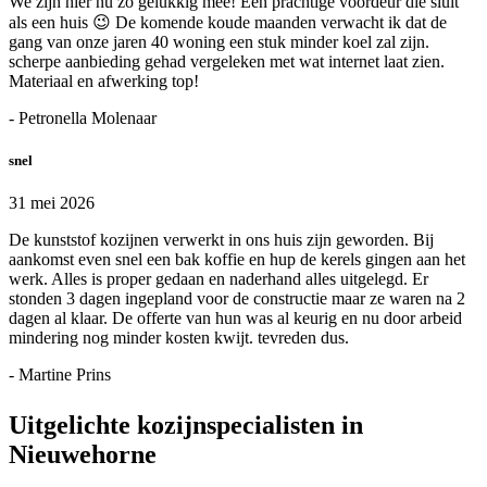
We zijn hier nu zo gelukkig mee! Een prachtige voordeur die sluit
als een huis 😉 De komende koude maanden verwacht ik dat de
gang van onze jaren 40 woning een stuk minder koel zal zijn.
scherpe aanbieding gehad vergeleken met wat internet laat zien.
Materiaal en afwerking top!
- Petronella Molenaar
snel
31 mei 2026
De kunststof kozijnen verwerkt in ons huis zijn geworden. Bij
aankomst even snel een bak koffie en hup de kerels gingen aan het
werk. Alles is proper gedaan en naderhand alles uitgelegd. Er
stonden 3 dagen ingepland voor de constructie maar ze waren na 2
dagen al klaar. De offerte van hun was al keurig en nu door arbeid
mindering nog minder kosten kwijt. tevreden dus.
- Martine Prins
Uitgelichte kozijnspecialisten in
Nieuwehorne