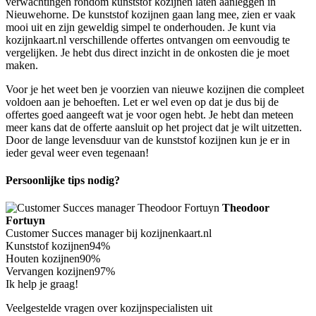
verwachtingen rondom kunststof kozijnen laten aanleggen in
Nieuwehorne. De kunststof kozijnen gaan lang mee, zien er vaak
mooi uit en zijn geweldig simpel te onderhouden. Je kunt via
kozijnkaart.nl verschillende offertes ontvangen om eenvoudig te
vergelijken. Je hebt dus direct inzicht in de onkosten die je moet
maken.
Voor je het weet ben je voorzien van nieuwe kozijnen die compleet
voldoen aan je behoeften. Let er wel even op dat je dus bij de
offertes goed aangeeft wat je voor ogen hebt. Je hebt dan meteen
meer kans dat de offerte aansluit op het project dat je wilt uitzetten.
Door de lange levensduur van de kunststof kozijnen kun je er in
ieder geval weer even tegenaan!
Persoonlijke tips nodig?
Theodoor
Fortuyn
Customer Succes manager bij kozijnenkaart.nl
Kunststof kozijnen
94%
Houten kozijnen
90%
Vervangen kozijnen
97%
Ik help je graag!
Veelgestelde vragen over kozijnspecialisten uit