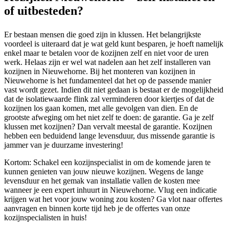
of uitbesteden?
Er bestaan mensen die goed zijn in klussen. Het belangrijkste
voordeel is uiteraard dat je wat geld kunt besparen, je hoeft namelijk
enkel maar te betalen voor de kozijnen zelf en niet voor de uren
werk. Helaas zijn er wel wat nadelen aan het zelf installeren van
kozijnen in Nieuwehorne. Bij het monteren van kozijnen in
Nieuwehorne is het fundamenteel dat het op de passende manier
vast wordt gezet. Indien dit niet gedaan is bestaat er de mogelijkheid
dat de isolatiewaarde flink zal verminderen door kiertjes of dat de
kozijnen los gaan komen, met alle gevolgen van dien. En de
grootste afweging om het niet zelf te doen: de garantie. Ga je zelf
klussen met kozijnen? Dan vervalt meestal de garantie. Kozijnen
hebben een beduidend lange levensduur, dus missende garantie is
jammer van je duurzame investering!
Kortom: Schakel een kozijnspecialist in om de komende jaren te
kunnen genieten van jouw nieuwe kozijnen. Wegens de lange
levensduur en het gemak van installatie vallen de kosten mee
wanneer je een expert inhuurt in Nieuwehorne. Vlug een indicatie
krijgen wat het voor jouw woning zou kosten? Ga vlot naar offertes
aanvragen en binnen korte tijd heb je de offertes van onze
kozijnspecialisten in huis!