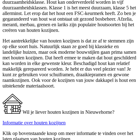
duurzaamheidsklasse. Hout kan onderverdeeld worden in vijf
duurzaamheidsklassen. Klasse 1 is het meest duurzaam, klasse 5 het
allerminst. Let erop dat het hout een FSC-keurmerk heeft. Zo ben je
gegarandeerd van hout wat ontstaat uit gezond bosbeheer. Afzelia,
meranti, merbau, grenen en lariks zijn populaire houtsoorten bij het
creëren van houten kozijnen.
Het aantrekkelijke van houten kozijnen is dat ze af te stemmen zijn
op elke soort huis. Natuurlijk staan ze goed bij klassieke en
landelijke huizen, maar ook moderne bouwstijlen gaan prima samen
met houten kozijnen. Dat heeft ermee te maken dat hout geschilderd
kan worden in elke gewenste kleur. Beschadigd hout kan relatief
makkelijk gerepareerd worden. Je hebt er dus veel plezier van! Je
kunt ze gebruiken voor schuiframen, draaikiepramen en gewone
raamkozijnen. Ook voor de kozijnen van jouw dakkapel is hout een
uitstekende materiaalsoort.
Wil je liever houten kozijnen in Nieuwehorne?
Informatie over houten kozijnen
Klik op bovenstaande knop om meer informatie te vinden over het
laten plaatsen van houten kozijnen.