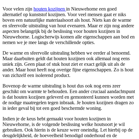
Voor velen zijn
houten kozijnen
in Nieuwehorne een goed
alternatief op kunststof kozijnen. Voor veel mensen gaat er niks
boven een natuurlijke materiaalsoort als hout. Niets kan de warme
en sfeervolle uitstraling van hout evenaren. Maar er zijn nog andere
aspecten belangrijk bij de beslissing voor houten kozijnen in
Nieuwehorne. Logischerwijs komen alle eigenschappen aan bod en
nemen we je mee langs de verschillende opties.
De warme en sfeervolle uitstraling hebben we eerder al benoemd.
Maar daarbuiten geldt dat houten kozijnen ook allemaal nog eens
uniek zijn. Geen plaat of stuk hout ziet er exact gelijk uit als de
ander. Maar hout heeft nog overige fijne eigenschappen. Zo is hout
van zichzelf een isolerend product.
Bovenop de warme uitstraling is hout dus ook nog eens zeer
geschikt om warmte te behouden. Een ander cruciaal aandachtspunt
is dat houten kozijnen geleverd en gemonteerd kunnen worden met
de nodige maatregelen tegen inbraak. Je houten kozijnen dragen zo
in ieder geval bij tot een goed beschermde woning.
Indien je de keus hebt gemaakt voor houten kozijnen in
Nieuwehorne, is de volgende beslissing welke houtsoort je wil
gebruiken. Ook hierin is de keuze weer oneindig. Let hierbij op de
deugdelijkheid, de hoeveelheid benodigd onderhoud en de