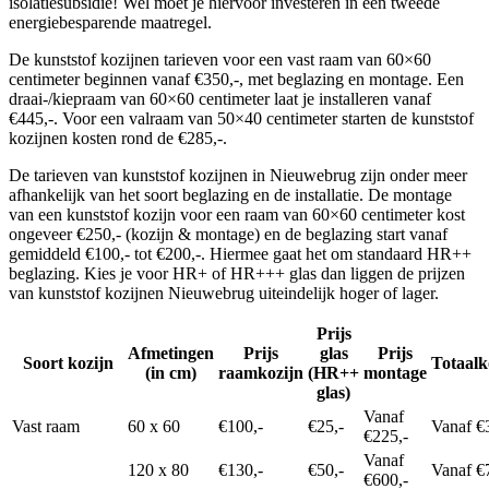
isolatiesubsidie! Wel moet je hiervoor investeren in een tweede
energiebesparende maatregel.
De kunststof kozijnen tarieven voor een vast raam van 60×60
centimeter beginnen vanaf €350,-, met beglazing en montage. Een
draai-/kiepraam van 60×60 centimeter laat je installeren vanaf
€445,-. Voor een valraam van 50×40 centimeter starten de kunststof
kozijnen kosten rond de €285,-.
De tarieven van kunststof kozijnen in Nieuwebrug zijn onder meer
afhankelijk van het soort beglazing en de installatie. De montage
van een kunststof kozijn voor een raam van 60×60 centimeter kost
ongeveer €250,- (kozijn & montage) en de beglazing start vanaf
gemiddeld €100,- tot €200,-. Hiermee gaat het om standaard HR++
beglazing. Kies je voor HR+ of HR+++ glas dan liggen de prijzen
van kunststof kozijnen Nieuwebrug uiteindelijk hoger of lager.
Prijs
Afmetingen
Prijs
glas
Prijs
Soort kozijn
Totaalk
(in cm)
raamkozijn
(HR++
montage
glas)
Vanaf
Vast raam
60 x 60
€100,-
€25,-
Vanaf €
€225,-
Vanaf
120 x 80
€130,-
€50,-
Vanaf €
€600,-