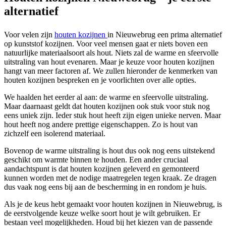
alternatief
Voor velen zijn
houten kozijnen
in Nieuwebrug een prima alternatief
op kunststof kozijnen. Voor veel mensen gaat er niets boven een
natuurlijke materiaalsoort als hout. Niets zal de warme en sfeervolle
uitstraling van hout evenaren. Maar je keuze voor houten kozijnen
hangt van meer factoren af. We zullen hieronder de kenmerken van
houten kozijnen bespreken en je voorlichten over alle opties.
We haalden het eerder al aan: de warme en sfeervolle uitstraling.
Maar daarnaast geldt dat houten kozijnen ook stuk voor stuk nog
eens uniek zijn. Ieder stuk hout heeft zijn eigen unieke nerven. Maar
hout heeft nog andere prettige eigenschappen. Zo is hout van
zichzelf een isolerend materiaal.
Bovenop de warme uitstraling is hout dus ook nog eens uitstekend
geschikt om warmte binnen te houden. Een ander cruciaal
aandachtspunt is dat houten kozijnen geleverd en gemonteerd
kunnen worden met de nodige maatregelen tegen kraak. Ze dragen
dus vaak nog eens bij aan de bescherming in en rondom je huis.
Als je de keus hebt gemaakt voor houten kozijnen in Nieuwebrug, is
de eerstvolgende keuze welke soort hout je wilt gebruiken. Er
bestaan veel mogelijkheden. Houd bij het kiezen van de passende