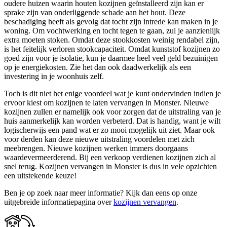
oudere huizen waarin houten kozijnen geïnstalleerd zijn kan er
sprake zijn van onderliggende schade aan het hout. Deze
beschadiging heeft als gevolg dat tocht zijn intrede kan maken in je
woning. Om vochtwerking en tocht tegen te gaan, zul je aanzienlijk
extra moeten stoken. Omdat deze stookkosten weinig rendabel zijn,
is het feitelijk verloren stookcapaciteit. Omdat kunststof kozijnen zo
goed zijn voor je isolatie, kun je daarmee heel veel geld bezuinigen
op je energiekosten. Zie het dan ook daadwerkelijk als een
investering in je woonhuis zelf.
Toch is dit niet het enige voordeel wat je kunt ondervinden indien je
ervoor kiest om kozijnen te laten vervangen in Monster. Nieuwe
kozijnen zullen er namelijk ook voor zorgen dat de uitstraling van je
huis aanmerkelijk kan worden verbeterd. Dat is handig, want je wilt
logischerwijs een pand wat er zo mooi mogelijk uit ziet. Maar ook
voor derden kan deze nieuwe uitstraling voordelen met zich
meebrengen. Nieuwe kozijnen werken immers doorgaans
waardevermeerderend. Bij een verkoop verdienen kozijnen zich al
snel terug. Kozijnen vervangen in Monster is dus in vele opzichten
een uitstekende keuze!
Ben je op zoek naar meer informatie? Kijk dan eens op onze
uitgebreide informatiepagina over
kozijnen vervangen
.