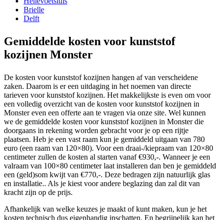
Hellevoetsluis
Brielle
Delft
Gemiddelde kosten voor kunststof
kozijnen Monster
De kosten voor kunststof kozijnen hangen af van verscheidene
zaken. Daarom is er een uitdaging in het noemen van directe
tarieven voor kunststof kozijnen. Het makkelijkste is even om voor
een volledig overzicht van de kosten voor kunststof kozijnen in
Monster even een offerte aan te vragen via onze site. Wel kunnen
we de gemiddelde kosten voor kunststof kozijnen in Monster die
doorgaans in rekening worden gebracht voor je op een rijtje
plaatsen. Heb je een vast raam kun je gemiddeld uitgaan van 780
euro (een raam van 120×80). Voor een draai-/kiepraam van 120×80
centimeter zullen de kosten al starten vanaf €930,-. Wanneer je een
valraam van 100×80 centimeter laat installeren dan ben je gemiddeld
een (geld)som kwijt van €770,-. Deze bedragen zijn natuurlijk glas
en installatie.. Als je kiest voor andere beglazing dan zal dit van
kracht zijn op de prijs.
Afhankelijk van welke keuzes je maakt of kunt maken, kun je het
kosten technisch dus eigenhandig inschatten. En begrijpelijk kan het