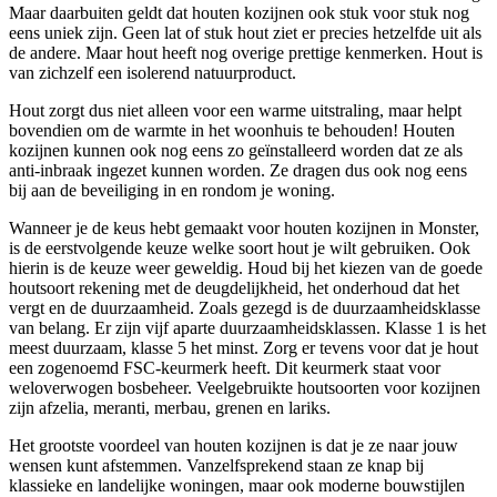
Maar daarbuiten geldt dat houten kozijnen ook stuk voor stuk nog
eens uniek zijn. Geen lat of stuk hout ziet er precies hetzelfde uit als
de andere. Maar hout heeft nog overige prettige kenmerken. Hout is
van zichzelf een isolerend natuurproduct.
Hout zorgt dus niet alleen voor een warme uitstraling, maar helpt
bovendien om de warmte in het woonhuis te behouden! Houten
kozijnen kunnen ook nog eens zo geïnstalleerd worden dat ze als
anti-inbraak ingezet kunnen worden. Ze dragen dus ook nog eens
bij aan de beveiliging in en rondom je woning.
Wanneer je de keus hebt gemaakt voor houten kozijnen in Monster,
is de eerstvolgende keuze welke soort hout je wilt gebruiken. Ook
hierin is de keuze weer geweldig. Houd bij het kiezen van de goede
houtsoort rekening met de deugdelijkheid, het onderhoud dat het
vergt en de duurzaamheid. Zoals gezegd is de duurzaamheidsklasse
van belang. Er zijn vijf aparte duurzaamheidsklassen. Klasse 1 is het
meest duurzaam, klasse 5 het minst. Zorg er tevens voor dat je hout
een zogenoemd FSC-keurmerk heeft. Dit keurmerk staat voor
weloverwogen bosbeheer. Veelgebruikte houtsoorten voor kozijnen
zijn afzelia, meranti, merbau, grenen en lariks.
Het grootste voordeel van houten kozijnen is dat je ze naar jouw
wensen kunt afstemmen. Vanzelfsprekend staan ze knap bij
klassieke en landelijke woningen, maar ook moderne bouwstijlen