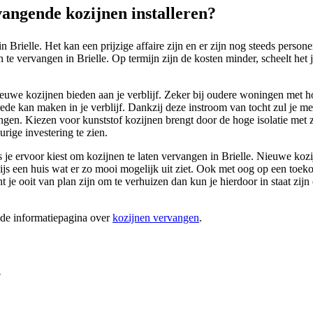
angende kozijnen installeren?
 Brielle. Het kan een prijzige affaire zijn en er zijn nog steeds perso
 te vervangen in Brielle. Op termijn zijn de kosten minder, scheelt het 
ieuwe kozijnen bieden aan je verblijf. Zeker bij oudere woningen met ho
trede kan maken in je verblijf. Dankzij deze instroom van tocht zul je
angen. Kiezen voor kunststof kozijnen brengt door de hoge isolatie met z
rige investering te zien.
ls je ervoor kiest om kozijnen te laten vervangen in Brielle. Nieuwe koz
erwijs een huis wat er zo mooi mogelijk uit ziet. Ook met oog op een t
 ooit van plan zijn om te verhuizen dan kun je hierdoor in staat zijn 
ide informatiepagina over
kozijnen vervangen
.
?