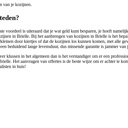
n van je kozijnen.
steden?
 voordeel is uiteraard dat je wat geld kunt besparen, je hoeft namelijk
zijnen in Brielle. Bij het aanbrengen van kozijnen in Brielle is het bepa
rkleinen door kiertjes of dat de kozijnen los kunnen komen, met alle ge
 een beduidend lange levensduur, dus missende garantie is jammer van j
ver klussen in het algemeen dan is het verstandiger om er een professi
 Brielle. Het aanvragen van offertes is de beste wijze om er achter te ko
listen in huis!