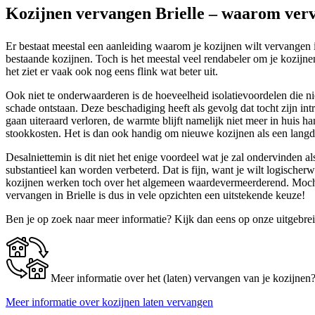
Kozijnen vervangen Brielle – waarom verv
Er bestaat meestal een aanleiding waarom je kozijnen wilt vervangen in
bestaande kozijnen. Toch is het meestal veel rendabeler om je kozijnen
het ziet er vaak ook nog eens flink wat beter uit.
Ook niet te onderwaarderen is de hoeveelheid isolatievoordelen die n
schade ontstaan. Deze beschadiging heeft als gevolg dat tocht zijn in
gaan uiteraard verloren, de warmte blijft namelijk niet meer in huis h
stookkosten. Het is dan ook handig om nieuwe kozijnen als een langdu
Desalniettemin is dit niet het enige voordeel wat je zal ondervinden a
substantieel kan worden verbeterd. Dat is fijn, want je wilt logisch
kozijnen werken toch over het algemeen waardevermeerderend. Mocht je
vervangen in Brielle is dus in vele opzichten een uitstekende keuze!
Ben je op zoek naar meer informatie? Kijk dan eens op onze uitgebre
Meer informatie over het (laten) vervangen van je kozijnen
Meer informatie over kozijnen laten vervangen