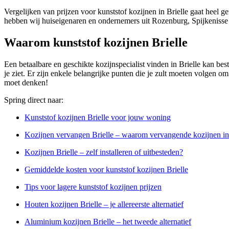
Vergelijken van prijzen voor kunststof kozijnen in Brielle gaat heel g
hebben wij huiseigenaren en ondernemers uit Rozenburg, Spijkenisse e
Waarom kunststof kozijnen Brielle
Een betaalbare en geschikte kozijnspecialist vinden in Brielle kan best
je ziet. Er zijn enkele belangrijke punten die je zult moeten volgen om e
moet denken!
Spring direct naar:
Kunststof kozijnen Brielle voor jouw woning
Kozijnen vervangen Brielle – waarom vervangende kozijnen ins
Kozijnen Brielle – zelf installeren of uitbesteden?
Gemiddelde kosten voor kunststof kozijnen Brielle
Tips voor lagere kunststof kozijnen prijzen
Houten kozijnen Brielle – je allereerste alternatief
Aluminium kozijnen Brielle – het tweede alternatief