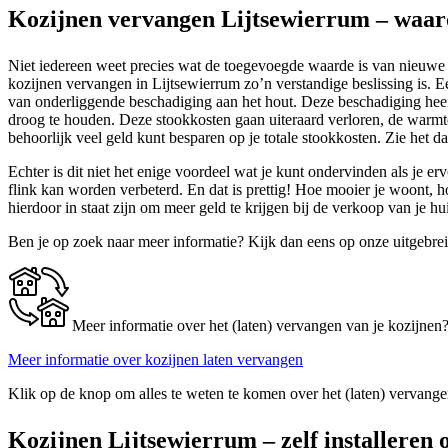
Kozijnen vervangen Lijtsewierrum – waar
Niet iedereen weet precies wat de toegevoegde waarde is van nieuwe 
kozijnen vervangen in Lijtsewierrum zo’n verstandige beslissing is. E
van onderliggende beschadiging aan het hout. Deze beschadiging heef
droog te houden. Deze stookkosten gaan uiteraard verloren, de warmte
behoorlijk veel geld kunt besparen op je totale stookkosten. Zie het d
Echter is dit niet het enige voordeel wat je kunt ondervinden als je e
flink kan worden verbeterd. En dat is prettig! Hoe mooier je woont, h
hierdoor in staat zijn om meer geld te krijgen bij de verkoop van je 
Ben je op zoek naar meer informatie? Kijk dan eens op onze uitgebre
Meer informatie over het (laten) vervangen van je kozijnen
Meer informatie over kozijnen laten vervangen
Klik op de knop om alles te weten te komen over het (laten) vervange
Kozijnen Lijtsewierrum – zelf installeren 