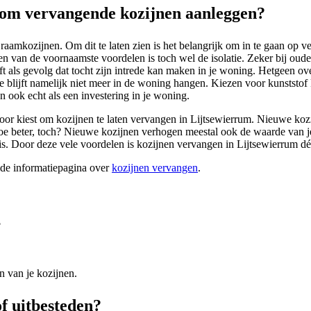
om vervangende kozijnen aanleggen?
raamkozijnen. Om dit te laten zien is het belangrijk om in te gaan op 
en van de voornaamste voordelen is toch wel de isolatie. Zeker bij oud
t als gevolg dat tocht zijn intrede kan maken in je woning. Hetgeen o
 blijft namelijk niet meer in de woning hangen. Kiezen voor kunststof 
an ook echt als een investering in je woning.
rvoor kiest om kozijnen te laten vervangen in Lijtsewierrum. Nieuwe kozi
oe beter, toch? Nieuwe kozijnen verhogen meestal ook de waarde van je 
huis. Door deze vele voordelen is kozijnen vervangen in Lijtsewierrum 
ide informatiepagina over
kozijnen vervangen
.
?
n van je kozijnen.
of uitbesteden?