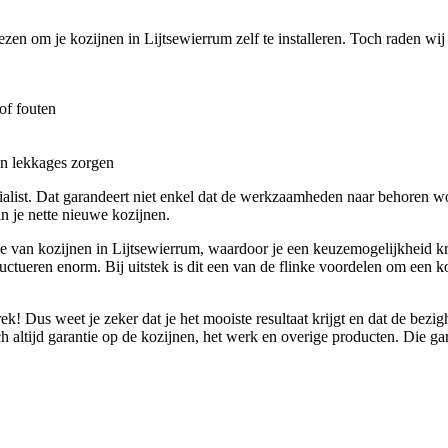
iezen om je kozijnen in Lijtsewierrum zelf te installeren. Toch raden wij
of fouten
en lekkages zorgen
cialist. Dat garandeert niet enkel dat de werkzaamheden naar behoren 
n je nette nieuwe kozijnen.
ie van kozijnen in Lijtsewierrum, waardoor je een keuzemogelijkheid krij
luctueren enorm. Bij uitstek is dit een van de flinke voordelen om een 
ek! Dus weet je zeker dat je het mooiste resultaat krijgt en dat de be
h altijd garantie op de kozijnen, het werk en overige producten. Die garan