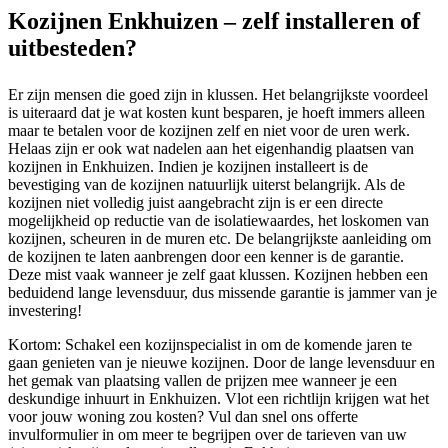
Kozijnen Enkhuizen – zelf installeren of
uitbesteden?
Er zijn mensen die goed zijn in klussen. Het belangrijkste voordeel
is uiteraard dat je wat kosten kunt besparen, je hoeft immers alleen
maar te betalen voor de kozijnen zelf en niet voor de uren werk.
Helaas zijn er ook wat nadelen aan het eigenhandig plaatsen van
kozijnen in Enkhuizen. Indien je kozijnen installeert is de
bevestiging van de kozijnen natuurlijk uiterst belangrijk. Als de
kozijnen niet volledig juist aangebracht zijn is er een directe
mogelijkheid op reductie van de isolatiewaardes, het loskomen van
kozijnen, scheuren in de muren etc. De belangrijkste aanleiding om
de kozijnen te laten aanbrengen door een kenner is de garantie.
Deze mist vaak wanneer je zelf gaat klussen. Kozijnen hebben een
beduidend lange levensduur, dus missende garantie is jammer van je
investering!
Kortom: Schakel een kozijnspecialist in om de komende jaren te
gaan genieten van je nieuwe kozijnen. Door de lange levensduur en
het gemak van plaatsing vallen de prijzen mee wanneer je een
deskundige inhuurt in Enkhuizen. Vlot een richtlijn krijgen wat het
voor jouw woning zou kosten? Vul dan snel ons offerte
invulformulier in om meer te begrijpen over de tarieven van uw