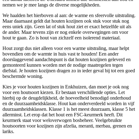
nemen we je mee langs de diverse mogelijkheden.
We haalden het hierboven al aan: de warme en sfeervolle uitstraling.
Maar daarnaast geldt dat houten kozijnen ook stuk voor stuk nog
eens uniek zijn. Geen lat of stuk hout ziet er exact hetzelfde uit als
de ander. Maar tevens zijn er nog enkele overwegingen om voor
hout te gaan. Zo is hout van zichzelf een isolerend materiaal.
Hout zorgt dus niet alleen voor een warme uitstraling, maar helpt
bovendien om de warmte in huis vast te houden! Een ander
doorslaggevend aandachtspunt is dat houten kozijnen geleverd en
gemonteerd kunnen worden met de nodige maatregelen tegen
diefstal. Je houten kozijnen dragen zo in ieder geval bij tot een goed
beschermde woning.
Kies je voor houten kozijnen in Enkhuizen, dan moet je ook nog
voor een houtsoort kiezen. Er bestaan verschillende opties. Let
hierbij op de deugdelijkheid, de hoeveelheid benodigd onderhoud
en de duurzaamheidsklasse. Hout kan onderverdeeld worden in vijf
duurzaamheidsklassen. Klasse 1 is het meest duurzaam, klasse 5 het
allerminst. Let erop dat het hout een FSC-keurmerk heeft. Dit
keurmerk staat voor weloverwogen bosbeheer. Veelgebruikte
houtsoorten voor kozijnen zijn afzelia, meranti, merbau, grenen en
lariks.