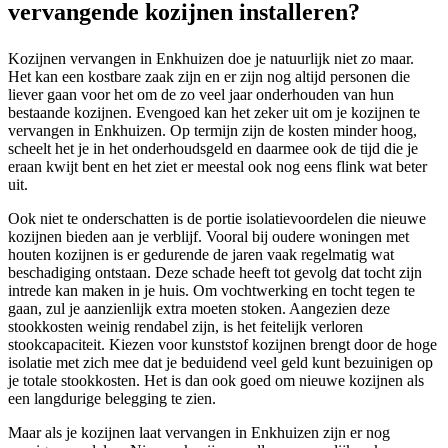
vervangende kozijnen installeren?
Kozijnen vervangen in Enkhuizen doe je natuurlijk niet zo maar.
Het kan een kostbare zaak zijn en er zijn nog altijd personen die
liever gaan voor het om de zo veel jaar onderhouden van hun
bestaande kozijnen. Evengoed kan het zeker uit om je kozijnen te
vervangen in Enkhuizen. Op termijn zijn de kosten minder hoog,
scheelt het je in het onderhoudsgeld en daarmee ook de tijd die je
eraan kwijt bent en het ziet er meestal ook nog eens flink wat beter
uit.
Ook niet te onderschatten is de portie isolatievoordelen die nieuwe
kozijnen bieden aan je verblijf. Vooral bij oudere woningen met
houten kozijnen is er gedurende de jaren vaak regelmatig wat
beschadiging ontstaan. Deze schade heeft tot gevolg dat tocht zijn
intrede kan maken in je huis. Om vochtwerking en tocht tegen te
gaan, zul je aanzienlijk extra moeten stoken. Aangezien deze
stookkosten weinig rendabel zijn, is het feitelijk verloren
stookcapaciteit. Kiezen voor kunststof kozijnen brengt door de hoge
isolatie met zich mee dat je beduidend veel geld kunt bezuinigen op
je totale stookkosten. Het is dan ook goed om nieuwe kozijnen als
een langdurige belegging te zien.
Maar als je kozijnen laat vervangen in Enkhuizen zijn er nog