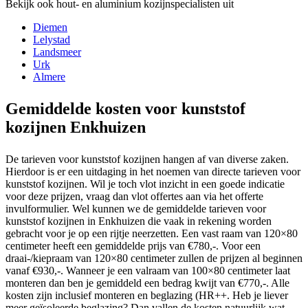
Bekijk ook hout- en aluminium kozijnspecialisten uit
Diemen
Lelystad
Landsmeer
Urk
Almere
Gemiddelde kosten voor kunststof
kozijnen Enkhuizen
De tarieven voor kunststof kozijnen hangen af van diverse zaken.
Hierdoor is er een uitdaging in het noemen van directe tarieven voor
kunststof kozijnen. Wil je toch vlot inzicht in een goede indicatie
voor deze prijzen, vraag dan vlot offertes aan via het offerte
invulformulier. Wel kunnen we de gemiddelde tarieven voor
kunststof kozijnen in Enkhuizen die vaak in rekening worden
gebracht voor je op een rijtje neerzetten. Een vast raam van 120×80
centimeter heeft een gemiddelde prijs van €780,-. Voor een
draai-/kiepraam van 120×80 centimeter zullen de prijzen al beginnen
vanaf €930,-. Wanneer je een valraam van 100×80 centimeter laat
monteren dan ben je gemiddeld een bedrag kwijt van €770,-. Alle
kosten zijn inclusief monteren en beglazing (HR++. Heb je liever
meer geïsoleerde beglazing? Dan vallen de kosten natuurlijk wat