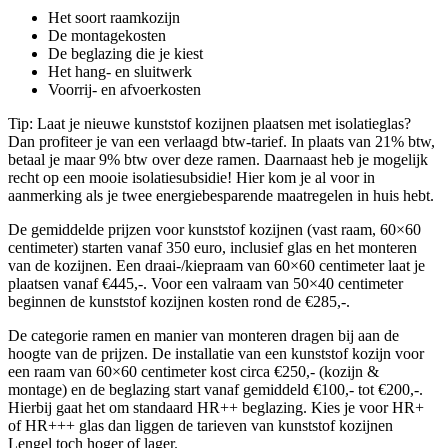
Het soort raamkozijn
De montagekosten
De beglazing die je kiest
Het hang- en sluitwerk
Voorrij- en afvoerkosten
Tip: Laat je nieuwe kunststof kozijnen plaatsen met isolatieglas?
Dan profiteer je van een verlaagd btw-tarief. In plaats van 21% btw,
betaal je maar 9% btw over deze ramen. Daarnaast heb je mogelijk
recht op een mooie isolatiesubsidie! Hier kom je al voor in
aanmerking als je twee energiebesparende maatregelen in huis hebt.
De gemiddelde prijzen voor kunststof kozijnen (vast raam, 60×60
centimeter) starten vanaf 350 euro, inclusief glas en het monteren
van de kozijnen. Een draai-/kiepraam van 60×60 centimeter laat je
plaatsen vanaf €445,-. Voor een valraam van 50×40 centimeter
beginnen de kunststof kozijnen kosten rond de €285,-.
De categorie ramen en manier van monteren dragen bij aan de
hoogte van de prijzen. De installatie van een kunststof kozijn voor
een raam van 60×60 centimeter kost circa €250,- (kozijn &
montage) en de beglazing start vanaf gemiddeld €100,- tot €200,-.
Hierbij gaat het om standaard HR++ beglazing. Kies je voor HR+
of HR+++ glas dan liggen de tarieven van kunststof kozijnen
Lengel toch hoger of lager.