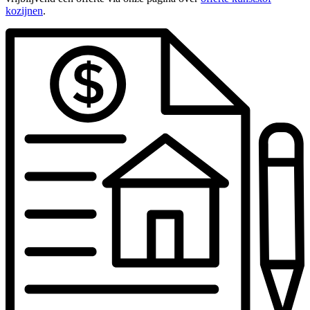
kozijnen
.