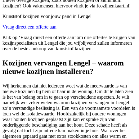
Liever overige kozijnen, zoals houten kozijnen of aluminium
kozijnen? Ook vakmensen hiervoor vindt je via Kozijnenkaart.nl!
Kunststof kozijnen voor jouw pand in Lengel
Vraag direct een offerte aan
Klik op ‘Vraag direct een offerte aan’ om drie offertes te krijgen van
kozijnspecialisten uit Lengel die jou vrijblijvend zullen informeren
over de beste aankoop van kunststof kozijnen.
Kozijnen vervangen Lengel – waarom
nieuwe kozijnen installeren?
Wij herkennen dat niet iedereen weet wat de meerwaarde is van
nieuwe kozijnen bij hem of haar in de woning. Om dit te laten zien
is het van belang om in te gaan op verscheidene aspecten. Je wilt
namelijk wel zeker weten waarom kozijnen vervangen in Lengel
zo’n verstandige beslissing is. Een van de voornaamste voordelen is
toch wel de isolatiewaarde. Hoofdzakelijk bij oudere woningen
waar houten kozijnen geplaatst zijn kan er sprake zijn van
onderliggende beschadiging aan het hout. Deze schade heeft als
gevolg dat tocht zijn intrede kan maken in je huis. Wat over het
algemeen gepaard gaat met extra stookkosten om alles warm en