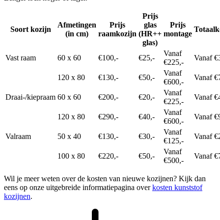
Prijs
Afmetingen
Prijs
glas
Prijs
Soort kozijn
Totaalk
(in cm)
raamkozijn
(HR++
montage
glas)
Vanaf
Vast raam
60 x 60
€100,-
€25,-
Vanaf €
€225,-
Vanaf
120 x 80
€130,-
€50,-
Vanaf €
€600,-
Vanaf
Draai-/kiepraam
60 x 60
€200,-
€20,-
Vanaf €
€225,-
Vanaf
120 x 80
€290,-
€40,-
Vanaf €
€600,-
Vanaf
Valraam
50 x 40
€130,-
€30,-
Vanaf €
€125,-
Vanaf
100 x 80
€220,-
€50,-
Vanaf €
€500,-
Wil je meer weten over de kosten van nieuwe kozijnen? Kijk dan
eens op onze uitgebreide informatiepagina over
kosten kunststof
kozijnen
.