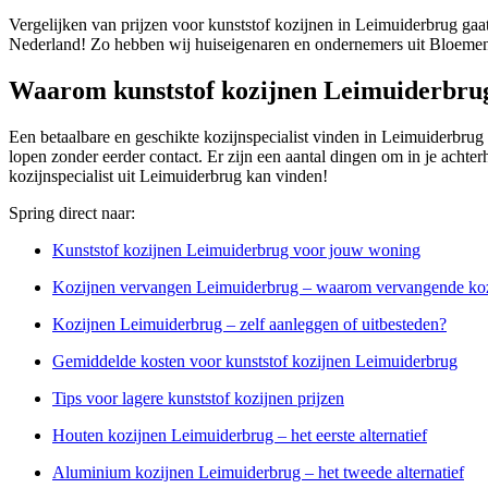
Vergelijken van prijzen voor kunststof kozijnen in Leimuiderbrug gaat
Nederland! Zo hebben wij huiseigenaren en ondernemers uit Bloemen
Waarom kunststof kozijnen Leimuiderbru
Een betaalbare en geschikte kozijnspecialist vinden in Leimuiderbrug k
lopen zonder eerder contact. Er zijn een aantal dingen om in je achte
kozijnspecialist uit Leimuiderbrug kan vinden!
Spring direct naar:
Kunststof kozijnen Leimuiderbrug voor jouw woning
Kozijnen vervangen Leimuiderbrug – waarom vervangende ko
Kozijnen Leimuiderbrug – zelf aanleggen of uitbesteden?
Gemiddelde kosten voor kunststof kozijnen Leimuiderbrug
Tips voor lagere kunststof kozijnen prijzen
Houten kozijnen Leimuiderbrug – het eerste alternatief
Aluminium kozijnen Leimuiderbrug – het tweede alternatief