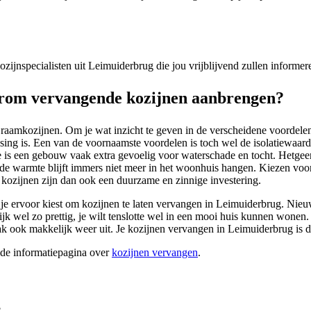
 kozijnspecialisten uit Leimuiderbrug die jou vrijblijvend zullen inform
rom vervangende kozijnen aanbrengen?
aamkozijnen. Om je wat inzicht te geven in de verscheidene voordelen,
ing is. Een van de voornaamste voordelen is toch wel de isolatiewaar
 is een gebouw vaak extra gevoelig voor waterschade en tocht. Hetgee
e warmte blijft immers niet meer in het woonhuis hangen. Kiezen voor 
f kozijnen zijn dan ook een duurzame en zinnige investering.
 je ervoor kiest om kozijnen te laten vervangen in Leimuiderbrug. Nieu
jk wel zo prettig, je wilt tenslotte wel in een mooi huis kunnen wonen.
k ook makkelijk weer uit. Je kozijnen vervangen in Leimuiderbrug is da
ide informatiepagina over
kozijnen vervangen
.
?