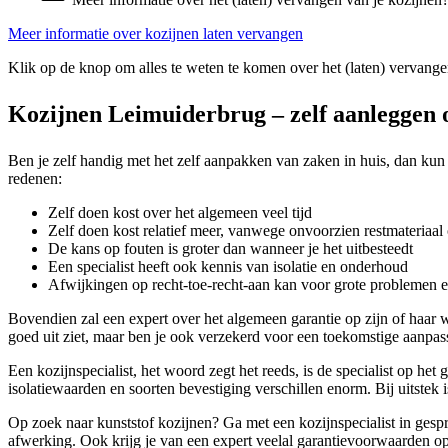
Meer informatie over kozijnen laten vervangen
Klik op de knop om alles te weten te komen over het (laten) vervange
Kozijnen Leimuiderbrug – zelf aanleggen o
Ben je zelf handig met het zelf aanpakken van zaken in huis, dan kun 
redenen:
Zelf doen kost over het algemeen veel tijd
Zelf doen kost relatief meer, vanwege onvoorzien restmateriaal 
De kans op fouten is groter dan wanneer je het uitbesteedt
Een specialist heeft ook kennis van isolatie en onderhoud
Afwijkingen op recht-toe-recht-aan kan voor grote problemen 
Bovendien zal een expert over het algemeen garantie op zijn of haar
goed uit ziet, maar ben je ook verzekerd voor een toekomstige aanpassi
Een kozijnspecialist, het woord zegt het reeds, is de specialist op het
isolatiewaarden en soorten bevestiging verschillen enorm. Bij uitstek i
Op zoek naar kunststof kozijnen? Ga met een kozijnspecialist in gespr
afwerking. Ook krijg je van een expert veelal garantievoorwaarden op