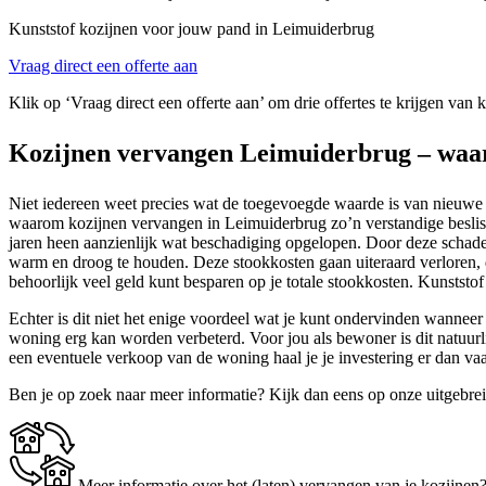
Kunststof kozijnen voor jouw pand in Leimuiderbrug
Vraag direct een offerte aan
Klik op ‘Vraag direct een offerte aan’ om drie offertes te krijgen van
Kozijnen vervangen Leimuiderbrug – waa
Niet iedereen weet precies wat de toegevoegde waarde is van nieuwe r
waarom kozijnen vervangen in Leimuiderbrug zo’n verstandige besliss
jaren heen aanzienlijk wat beschadiging opgelopen. Door deze schade
warm en droog te houden. Deze stookkosten gaan uiteraard verloren, d
behoorlijk veel geld kunt besparen op je totale stookkosten. Kunststo
Echter is dit niet het enige voordeel wat je kunt ondervinden wanneer
woning erg kan worden verbeterd. Voor jou als bewoner is dit natuurli
een eventuele verkoop van de woning haal je je investering er dan vaa
Ben je op zoek naar meer informatie? Kijk dan eens op onze uitgebre
Meer informatie over het (laten) vervangen van je kozijnen