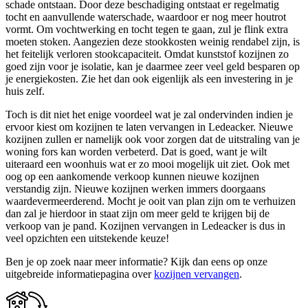
schade ontstaan. Door deze beschadiging ontstaat er regelmatig
tocht en aanvullende waterschade, waardoor er nog meer houtrot
vormt. Om vochtwerking en tocht tegen te gaan, zul je flink extra
moeten stoken. Aangezien deze stookkosten weinig rendabel zijn, is
het feitelijk verloren stookcapaciteit. Omdat kunststof kozijnen zo
goed zijn voor je isolatie, kan je daarmee zeer veel geld besparen op
je energiekosten. Zie het dan ook eigenlijk als een investering in je
huis zelf.
Toch is dit niet het enige voordeel wat je zal ondervinden indien je
ervoor kiest om kozijnen te laten vervangen in Ledeacker. Nieuwe
kozijnen zullen er namelijk ook voor zorgen dat de uitstraling van je
woning fors kan worden verbeterd. Dat is goed, want je wilt
uiteraard een woonhuis wat er zo mooi mogelijk uit ziet. Ook met
oog op een aankomende verkoop kunnen nieuwe kozijnen
verstandig zijn. Nieuwe kozijnen werken immers doorgaans
waardevermeerderend. Mocht je ooit van plan zijn om te verhuizen
dan zal je hierdoor in staat zijn om meer geld te krijgen bij de
verkoop van je pand. Kozijnen vervangen in Ledeacker is dus in
veel opzichten een uitstekende keuze!
Ben je op zoek naar meer informatie? Kijk dan eens op onze
uitgebreide informatiepagina over
kozijnen vervangen
.