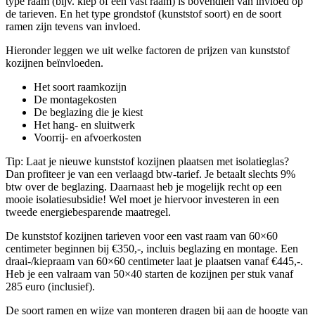
type raam (bijv. kiep of een vast raam) is bovendien van invloed op
de tarieven. En het type grondstof (kunststof soort) en de soort
ramen zijn tevens van invloed.
Hieronder leggen we uit welke factoren de prijzen van kunststof
kozijnen beïnvloeden.
Het soort raamkozijn
De montagekosten
De beglazing die je kiest
Het hang- en sluitwerk
Voorrij- en afvoerkosten
Tip: Laat je nieuwe kunststof kozijnen plaatsen met isolatieglas?
Dan profiteer je van een verlaagd btw-tarief. Je betaalt slechts 9%
btw over de beglazing. Daarnaast heb je mogelijk recht op een
mooie isolatiesubsidie! Wel moet je hiervoor investeren in een
tweede energiebesparende maatregel.
De kunststof kozijnen tarieven voor een vast raam van 60×60
centimeter beginnen bij €350,-, incluis beglazing en montage. Een
draai-/kiepraam van 60×60 centimeter laat je plaatsen vanaf €445,-.
Heb je een valraam van 50×40 starten de kozijnen per stuk vanaf
285 euro (inclusief).
De soort ramen en wijze van monteren dragen bij aan de hoogte van