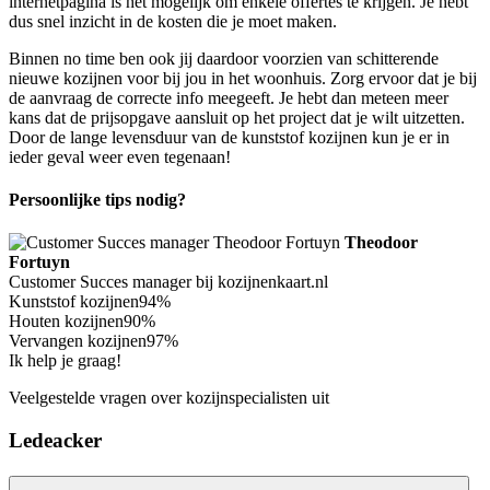
internetpagina is het mogelijk om enkele offertes te krijgen. Je hebt
dus snel inzicht in de kosten die je moet maken.
Binnen no time ben ook jij daardoor voorzien van schitterende
nieuwe kozijnen voor bij jou in het woonhuis. Zorg ervoor dat je bij
de aanvraag de correcte info meegeeft. Je hebt dan meteen meer
kans dat de prijsopgave aansluit op het project dat je wilt uitzetten.
Door de lange levensduur van de kunststof kozijnen kun je er in
ieder geval weer even tegenaan!
Persoonlijke tips nodig?
Theodoor
Fortuyn
Customer Succes manager bij kozijnenkaart.nl
Kunststof kozijnen
94%
Houten kozijnen
90%
Vervangen kozijnen
97%
Ik help je graag!
Veelgestelde vragen over kozijnspecialisten uit
Ledeacker