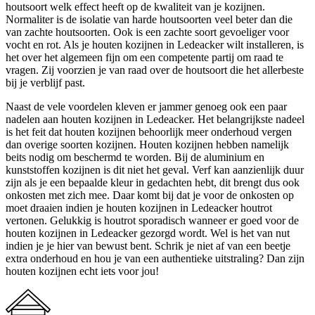
houtsoort welk effect heeft op de kwaliteit van je kozijnen.
Normaliter is de isolatie van harde houtsoorten veel beter dan die
van zachte houtsoorten. Ook is een zachte soort gevoeliger voor
vocht en rot. Als je houten kozijnen in Ledeacker wilt installeren, is
het over het algemeen fijn om een competente partij om raad te
vragen. Zij voorzien je van raad over de houtsoort die het allerbeste
bij je verblijf past.
Naast de vele voordelen kleven er jammer genoeg ook een paar
nadelen aan houten kozijnen in Ledeacker. Het belangrijkste nadeel
is het feit dat houten kozijnen behoorlijk meer onderhoud vergen
dan overige soorten kozijnen. Houten kozijnen hebben namelijk
beits nodig om beschermd te worden. Bij de aluminium en
kunststoffen kozijnen is dit niet het geval. Verf kan aanzienlijk duur
zijn als je een bepaalde kleur in gedachten hebt, dit brengt dus ook
onkosten met zich mee. Daar komt bij dat je voor de onkosten op
moet draaien indien je houten kozijnen in Ledeacker houtrot
vertonen. Gelukkig is houtrot sporadisch wanneer er goed voor de
houten kozijnen in Ledeacker gezorgd wordt. Wel is het van nut
indien je je hier van bewust bent. Schrik je niet af van een beetje
extra onderhoud en hou je van een authentieke uitstraling? Dan zijn
houten kozijnen echt iets voor jou!