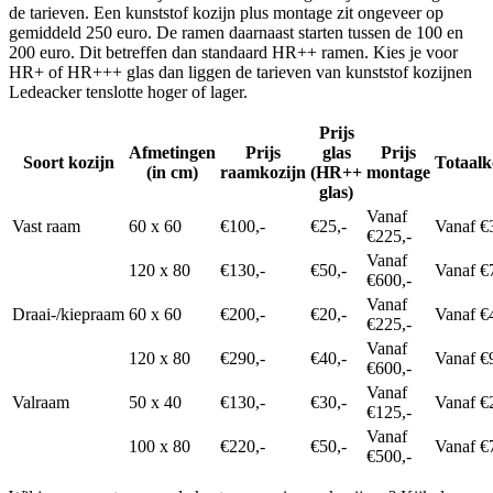
de tarieven. Een kunststof kozijn plus montage zit ongeveer op
gemiddeld 250 euro. De ramen daarnaast starten tussen de 100 en
200 euro. Dit betreffen dan standaard HR++ ramen. Kies je voor
HR+ of HR+++ glas dan liggen de tarieven van kunststof kozijnen
Ledeacker tenslotte hoger of lager.
Prijs
Afmetingen
Prijs
glas
Prijs
Soort kozijn
Totaalk
(in cm)
raamkozijn
(HR++
montage
glas)
Vanaf
Vast raam
60 x 60
€100,-
€25,-
Vanaf €
€225,-
Vanaf
120 x 80
€130,-
€50,-
Vanaf €
€600,-
Vanaf
Draai-/kiepraam
60 x 60
€200,-
€20,-
Vanaf €
€225,-
Vanaf
120 x 80
€290,-
€40,-
Vanaf €
€600,-
Vanaf
Valraam
50 x 40
€130,-
€30,-
Vanaf €
€125,-
Vanaf
100 x 80
€220,-
€50,-
Vanaf €
€500,-