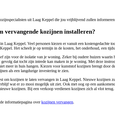
 kozijnspecialisten uit Laag Keppel die jou vrijblijvend zullen informer
 vervangende kozijnen installeren?
 in Laag Keppel. Veel personen kiezen er vanuit een kostengedachte to
eppel. Het scheelt je op termijn in de kosten, het onderhoud, een tijdsi
ef zijn voor de isolatie van je woning. Zeker bij oudere huizen waarin h
gevolg dat tocht zijn intrede kan maken in je woning. Met deze instroo
niet meer in huis hangen. Kiezen voor kunststof kozijnen brengt door de
nen als een langdurige investering te zien.
 kiest om kozijnen te laten vervangen in Laag Keppel. Nieuwe kozijnen z
erblijf wat er zo mooi mogelijk uit ziet. Ook met oog op een aankomend
nieuwe kozijnen. Bij een verkoop verdienen kozijnen zich al vlot teru
ide informatiepagina over
kozijnen vervangen
.