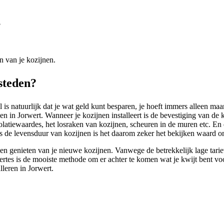
?
n van je kozijnen.
steden?
s natuurlijk dat je wat geld kunt besparen, je hoeft immers alleen maar
 in Jorwert. Wanneer je kozijnen installeert is de bevestiging van de ko
isolatiewaardes, het losraken van kozijnen, scheuren in de muren etc. En
 de levensduur van kozijnen is het daarom zeker het bekijken waard om 
n genieten van je nieuwe kozijnen. Vanwege de betrekkelijk lage tariev
ffertes is de mooiste methode om er achter te komen wat je kwijt bent vo
lleren in Jorwert.