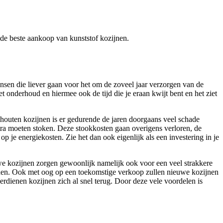
r de beste aankoop van kunststof kozijnen.
ensen die liever gaan voor het om de zoveel jaar verzorgen van de
et onderhoud en hiermee ook de tijd die je eraan kwijt bent en het ziet
t houten kozijnen is er gedurende de jaren doorgaans veel schade
xtra moeten stoken. Deze stookkosten gaan overigens verloren, de
p je energiekosten. Zie het dan ook eigenlijk als een investering in je
uwe kozijnen zorgen gewoonlijk namelijk ook voor een veel strakkere
n wonen. Ook met oog op een toekomstige verkoop zullen nieuwe kozijnen
rdienen kozijnen zich al snel terug. Door deze vele voordelen is