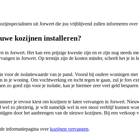
kozijnspecialisten uit Jorwert die jou vrijblijvend zullen informeren ove
we kozijnen installeren?
 in Jorwert. Het kan een prijzige kwestie zijn en er zijn nog steeds m
vangen in Jorwert. Op termijn zijn de kosten minder, scheelt het je in h
 zijn voor de isolatiewaarde van je pand. Vooral bij oudere woningen me
en in je woning. Om vochtwerking en tocht tegen te gaan, zul je fors e
n zo goed zijn voor je isolatie, kan je hiermee zeer veel geld besparen o
 wanneer je ervoor kiest om kozijnen te laten vervangen in Jorwert. Nie
raard wel zo plezierig, je wilt namelijk wel in een mooi verblijf kunne
stijgen door het aanbrengen van de nieuwe kozijnen. Bij een verkoop ve
ide informatiepagina over
kozijnen vervangen
.