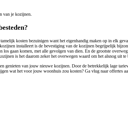
n van je kozijnen.
tbesteden?
 tamelijk kosten bezuinigen want het eigenhandig maken op in elk geval 
ijnen installeert is de bevestiging van de kozijnen begrijpelijk bijzond
nen los gaan komen, met alle gevolgen van dien. En de grootste overwegi
ozijnen is het daarom zeker het overwegen waard om het alsnog uit te b
n genieten van jouw nieuwe kozijnen. Door de betrekkelijk lage tarieve
d krijgen wat het voor jouw woonhuis zou kosten? Ga vlug naar offertes a