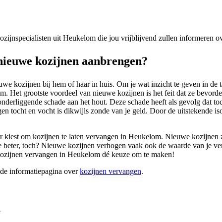
 kozijnspecialisten uit Heukelom die jou vrijblijvend zullen informeren 
ieuwe kozijnen aanbrengen?
we kozijnen bij hem of haar in huis. Om je wat inzicht te geven in de ta
 Het grootste voordeel van nieuwe kozijnen is het feit dat ze bevorderl
onderliggende schade aan het hout. Deze schade heeft als gevolg dat toc
n tocht en vocht is dikwijls zonde van je geld. Door de uitstekende isol
rvoor kiest om kozijnen te laten vervangen in Heukelom. Nieuwe kozijnen 
e beter, toch? Nieuwe kozijnen verhogen vaak ook de waarde van je verb
 kozijnen vervangen in Heukelom dé keuze om te maken!
ide informatiepagina over
kozijnen vervangen
.
?