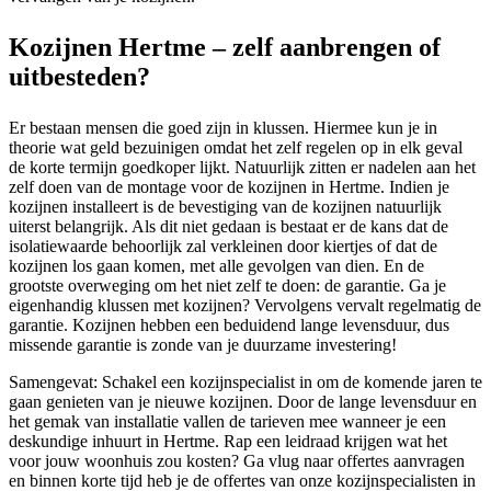
Kozijnen Hertme – zelf aanbrengen of
uitbesteden?
Er bestaan mensen die goed zijn in klussen. Hiermee kun je in
theorie wat geld bezuinigen omdat het zelf regelen op in elk geval
de korte termijn goedkoper lijkt. Natuurlijk zitten er nadelen aan het
zelf doen van de montage voor de kozijnen in Hertme. Indien je
kozijnen installeert is de bevestiging van de kozijnen natuurlijk
uiterst belangrijk. Als dit niet gedaan is bestaat er de kans dat de
isolatiewaarde behoorlijk zal verkleinen door kiertjes of dat de
kozijnen los gaan komen, met alle gevolgen van dien. En de
grootste overweging om het niet zelf te doen: de garantie. Ga je
eigenhandig klussen met kozijnen? Vervolgens vervalt regelmatig de
garantie. Kozijnen hebben een beduidend lange levensduur, dus
missende garantie is zonde van je duurzame investering!
Samengevat: Schakel een kozijnspecialist in om de komende jaren te
gaan genieten van je nieuwe kozijnen. Door de lange levensduur en
het gemak van installatie vallen de tarieven mee wanneer je een
deskundige inhuurt in Hertme. Rap een leidraad krijgen wat het
voor jouw woonhuis zou kosten? Ga vlug naar offertes aanvragen
en binnen korte tijd heb je de offertes van onze kozijnspecialisten in