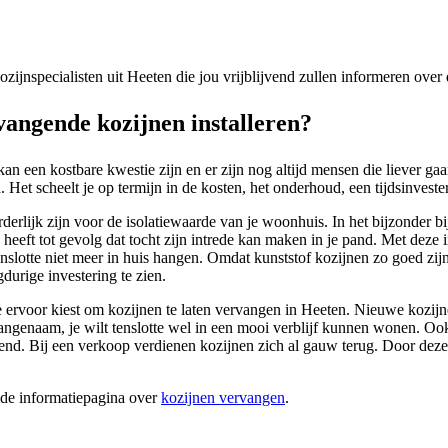
kozijnspecialisten uit Heeten die jou vrijblijvend zullen informeren ove
angende kozijnen installeren?
kan een kostbare kwestie zijn en er zijn nog altijd mensen die liever g
et scheelt je op termijn in de kosten, het onderhoud, een tijdsinvesteri
derlijk zijn voor de isolatiewaarde van je woonhuis. In het bijzonder b
eeft tot gevolg dat tocht zijn intrede kan maken in je pand. Met deze 
nslotte niet meer in huis hangen. Omdat kunststof kozijnen zo goed zijn 
durige investering te zien.
je ervoor kiest om kozijnen te laten vervangen in Heeten. Nieuwe kozijn
zo aangenaam, je wilt tenslotte wel in een mooi verblijf kunnen wonen.
d. Bij een verkoop verdienen kozijnen zich al gauw terug. Door deze 
ide informatiepagina over
kozijnen vervangen
.