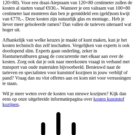
120×80). Voor een draai-/kiepraam van 120×80 centimeter zullen de
kosten al starten vanaf €930,-. Wanneer je een valraam van 100×80
centimeter laat monteren dan ben je gemiddeld een (geld)som kwijt
van €770,-. Deze kosten zijn natuurlijk glas en montage.. Heb je
liever meer geïsoleerde ramen? Dan vallen de tarieven uiteraard wat
hoger uit.
Afhankelijk van welke keuzes je maakt of kunt maken, kun je het
kosten technisch dus zelf inschatten. Vergelijken van experts is ook
doorlopend slim. Experts gaan onderling, zeker in
Hantumeruitburen graag de concurrentie met elkaar aan over de
kosten. Zorg ook dat je ook naar meerkosten vraagt in verband met
transport van oude materialen bijvoorbeeld. Benieuwd naar de
tarieven en specialisten voor kunststof kozijnen in jouw verblijf of
pand? Vraag dan nu vlot offertes aan en kom niet voor verrassingen
te staan.
Wil je meer weten over de kosten van nieuwe kozijnen? Kijk dan
eens op onze uitgebreide informatiepagina over
kosten kunststof
kozijnen
.