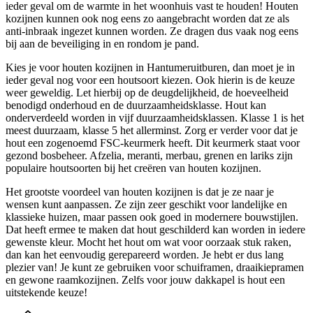
ieder geval om de warmte in het woonhuis vast te houden! Houten
kozijnen kunnen ook nog eens zo aangebracht worden dat ze als
anti-inbraak ingezet kunnen worden. Ze dragen dus vaak nog eens
bij aan de beveiliging in en rondom je pand.
Kies je voor houten kozijnen in Hantumeruitburen, dan moet je in
ieder geval nog voor een houtsoort kiezen. Ook hierin is de keuze
weer geweldig. Let hierbij op de deugdelijkheid, de hoeveelheid
benodigd onderhoud en de duurzaamheidsklasse. Hout kan
onderverdeeld worden in vijf duurzaamheidsklassen. Klasse 1 is het
meest duurzaam, klasse 5 het allerminst. Zorg er verder voor dat je
hout een zogenoemd FSC-keurmerk heeft. Dit keurmerk staat voor
gezond bosbeheer. Afzelia, meranti, merbau, grenen en lariks zijn
populaire houtsoorten bij het creëren van houten kozijnen.
Het grootste voordeel van houten kozijnen is dat je ze naar je
wensen kunt aanpassen. Ze zijn zeer geschikt voor landelijke en
klassieke huizen, maar passen ook goed in modernere bouwstijlen.
Dat heeft ermee te maken dat hout geschilderd kan worden in iedere
gewenste kleur. Mocht het hout om wat voor oorzaak stuk raken,
dan kan het eenvoudig gerepareerd worden. Je hebt er dus lang
plezier van! Je kunt ze gebruiken voor schuiframen, draaikiepramen
en gewone raamkozijnen. Zelfs voor jouw dakkapel is hout een
uitstekende keuze!