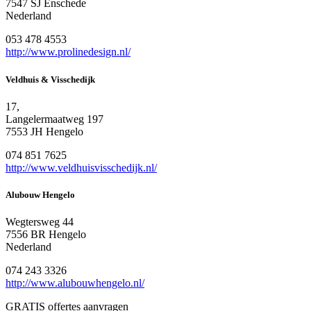
7547 SJ Enschede
Nederland
053 478 4553
http://www.prolinedesign.nl/
Veldhuis & Visschedijk
17,
Langelermaatweg 197
7553 JH Hengelo
074 851 7625
http://www.veldhuisvisschedijk.nl/
Alubouw Hengelo
Wegtersweg 44
7556 BR Hengelo
Nederland
074 243 3326
http://www.alubouwhengelo.nl/
GRATIS offertes aanvragen