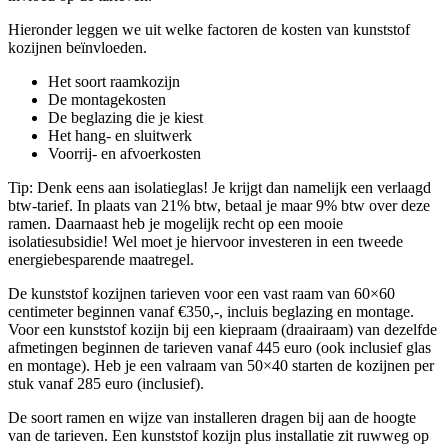
Hieronder leggen we uit welke factoren de kosten van kunststof
kozijnen beïnvloeden.
Het soort raamkozijn
De montagekosten
De beglazing die je kiest
Het hang- en sluitwerk
Voorrij- en afvoerkosten
Tip: Denk eens aan isolatieglas! Je krijgt dan namelijk een verlaagd
btw-tarief. In plaats van 21% btw, betaal je maar 9% btw over deze
ramen. Daarnaast heb je mogelijk recht op een mooie
isolatiesubsidie! Wel moet je hiervoor investeren in een tweede
energiebesparende maatregel.
De kunststof kozijnen tarieven voor een vast raam van 60×60
centimeter beginnen vanaf €350,-, incluis beglazing en montage.
Voor een kunststof kozijn bij een kiepraam (draairaam) van dezelfde
afmetingen beginnen de tarieven vanaf 445 euro (ook inclusief glas
en montage). Heb je een valraam van 50×40 starten de kozijnen per
stuk vanaf 285 euro (inclusief).
De soort ramen en wijze van installeren dragen bij aan de hoogte
van de tarieven. Een kunststof kozijn plus installatie zit ruwweg op