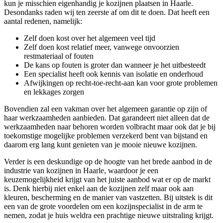
kun je misschien eigenhandig je kozijnen plaatsen in Haarle.
Desondanks raden wij ten zeerste af om dit te doen. Dat heeft een
aantal redenen, namelijk:
Zelf doen kost over het algemeen veel tijd
Zelf doen kost relatief meer, vanwege onvoorzien
restmateriaal of fouten
De kans op fouten is groter dan wanneer je het uitbesteedt
Een specialist heeft ook kennis van isolatie en onderhoud
Afwijkingen op recht-toe-recht-aan kan voor grote problemen
en lekkages zorgen
Bovendien zal een vakman over het algemeen garantie op zijn of
haar werkzaamheden aanbieden. Dat garandeert niet alleen dat de
werkzaamheden naar behoren worden volbracht maar ook dat je bij
toekomstige mogelijke problemen verzekerd bent van bijstand en
daarom erg lang kunt genieten van je mooie nieuwe kozijnen.
Verder is een deskundige op de hoogte van het brede aanbod in de
industrie van kozijnen in Haarle, waardoor je een
keuzemogelijkheid krijgt van het juiste aanbod wat er op de markt
is. Denk hierbij niet enkel aan de kozijnen zelf maar ook aan
kleuren, bescherming en de manier van vastzetten. Bij uitstek is dit
een van de grote voordelen om een kozijnspecialist in de arm te
nemen, zodat je huis weldra een prachtige nieuwe uitstraling krijgt.