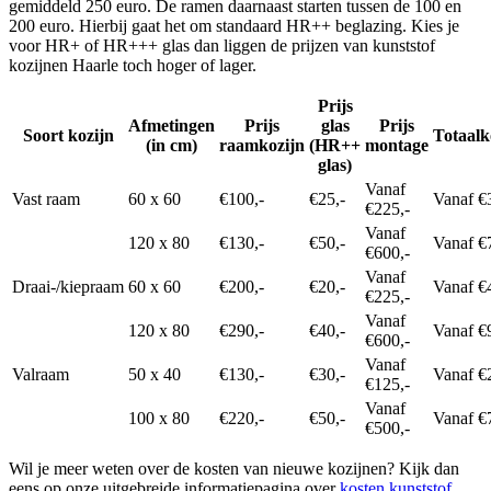
gemiddeld 250 euro. De ramen daarnaast starten tussen de 100 en
200 euro. Hierbij gaat het om standaard HR++ beglazing. Kies je
voor HR+ of HR+++ glas dan liggen de prijzen van kunststof
kozijnen Haarle toch hoger of lager.
Prijs
Afmetingen
Prijs
glas
Prijs
Soort kozijn
Totaalk
(in cm)
raamkozijn
(HR++
montage
glas)
Vanaf
Vast raam
60 x 60
€100,-
€25,-
Vanaf €
€225,-
Vanaf
120 x 80
€130,-
€50,-
Vanaf €
€600,-
Vanaf
Draai-/kiepraam
60 x 60
€200,-
€20,-
Vanaf €
€225,-
Vanaf
120 x 80
€290,-
€40,-
Vanaf €
€600,-
Vanaf
Valraam
50 x 40
€130,-
€30,-
Vanaf €
€125,-
Vanaf
100 x 80
€220,-
€50,-
Vanaf €
€500,-
Wil je meer weten over de kosten van nieuwe kozijnen? Kijk dan
eens op onze uitgebreide informatiepagina over
kosten kunststof