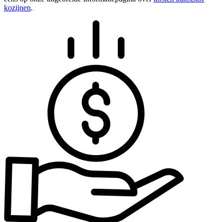
kozijnen
.