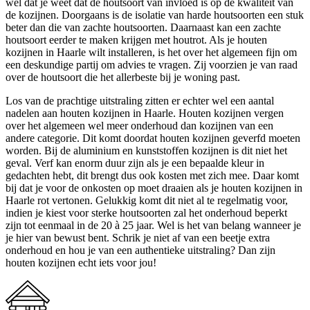
wel dat je weet dat de houtsoort van invloed is op de kwaliteit van
de kozijnen. Doorgaans is de isolatie van harde houtsoorten een stuk
beter dan die van zachte houtsoorten. Daarnaast kan een zachte
houtsoort eerder te maken krijgen met houtrot. Als je houten
kozijnen in Haarle wilt installeren, is het over het algemeen fijn om
een deskundige partij om advies te vragen. Zij voorzien je van raad
over de houtsoort die het allerbeste bij je woning past.
Los van de prachtige uitstraling zitten er echter wel een aantal
nadelen aan houten kozijnen in Haarle. Houten kozijnen vergen
over het algemeen wel meer onderhoud dan kozijnen van een
andere categorie. Dit komt doordat houten kozijnen geverfd moeten
worden. Bij de aluminium en kunststoffen kozijnen is dit niet het
geval. Verf kan enorm duur zijn als je een bepaalde kleur in
gedachten hebt, dit brengt dus ook kosten met zich mee. Daar komt
bij dat je voor de onkosten op moet draaien als je houten kozijnen in
Haarle rot vertonen. Gelukkig komt dit niet al te regelmatig voor,
indien je kiest voor sterke houtsoorten zal het onderhoud beperkt
zijn tot eenmaal in de 20 à 25 jaar. Wel is het van belang wanneer je
je hier van bewust bent. Schrik je niet af van een beetje extra
onderhoud en hou je van een authentieke uitstraling? Dan zijn
houten kozijnen echt iets voor jou!