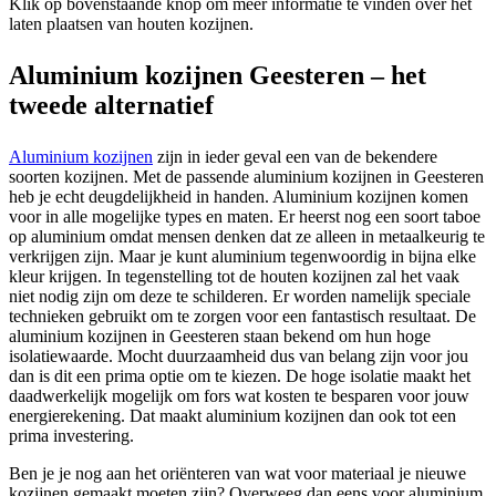
Klik op bovenstaande knop om meer informatie te vinden over het
laten plaatsen van houten kozijnen.
Aluminium kozijnen Geesteren – het
tweede alternatief
Aluminium kozijnen
zijn in ieder geval een van de bekendere
soorten kozijnen. Met de passende aluminium kozijnen in Geesteren
heb je echt deugdelijkheid in handen. Aluminium kozijnen komen
voor in alle mogelijke types en maten. Er heerst nog een soort taboe
op aluminium omdat mensen denken dat ze alleen in metaalkeurig te
verkrijgen zijn. Maar je kunt aluminium tegenwoordig in bijna elke
kleur krijgen. In tegenstelling tot de houten kozijnen zal het vaak
niet nodig zijn om deze te schilderen. Er worden namelijk speciale
technieken gebruikt om te zorgen voor een fantastisch resultaat. De
aluminium kozijnen in Geesteren staan bekend om hun hoge
isolatiewaarde. Mocht duurzaamheid dus van belang zijn voor jou
dan is dit een prima optie om te kiezen. De hoge isolatie maakt het
daadwerkelijk mogelijk om fors wat kosten te besparen voor jouw
energierekening. Dat maakt aluminium kozijnen dan ook tot een
prima investering.
Ben je je nog aan het oriënteren van wat voor materiaal je nieuwe
kozijnen gemaakt moeten zijn? Overweeg dan eens voor aluminium