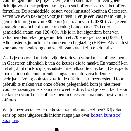
voor de gemiddelde prijzen. Wil je toch snel inzicht in een goede
richtlijn voor deze prijzen, vraag dan snel offertes aan via het offerte
formulier. De gemiddelde kosten voor kunststof kozijnen Geesteren
zetten we even beknopt voor je uiteen. Heb je een vast raam kun je
gemiddeld uitgaan van 780 euro (een raam van 120×80). Als je een
draai-/kiepraam hebt kun je rekening houden met 930 euro
gemiddeld (raam van 120×80). Als je in het eigendom bent van
valramen dan reken je gemiddeld met770 euro per raam (100×80).
Alle kosten zijn inclusief monteren en beglazing (HR++. Als je kiest
voor andere beglazing dan zal dit van kracht zijn op de prijs.
Zoals je dus wel kunt zien zijn de tarieven voor kunststof kozijnen
in Geesteren afhankelijk van de keuzes die je maakt. En vanzelf kan
het altijd uit om kozijnspecialisten met elkaar te checken. De experts
moeten toch de concurrentie aangaan met de verschillende
bedrijven. Vraag ook steevast in de offerte naar meerkosten. Door
gebruik te maken van onze offerte gelegenheid kom je niet meer
voor verrassingen te staan maar weet je direct wat je kwijt bent voor
de kosten voor kunststof kozijnen in Geesteren na ontvangst van de
offertes.
Wil je meer weten over de kosten van nieuwe kozijnen? Kijk dan
eens op onze uitgebreide informatiepagina over
kosten kunststof
kozijnen
.