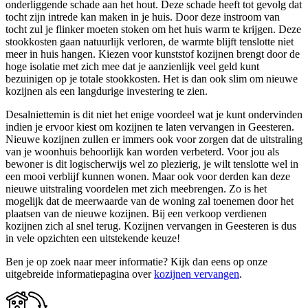
onderliggende schade aan het hout. Deze schade heeft tot gevolg dat
tocht zijn intrede kan maken in je huis. Door deze instroom van
tocht zul je flinker moeten stoken om het huis warm te krijgen. Deze
stookkosten gaan natuurlijk verloren, de warmte blijft tenslotte niet
meer in huis hangen. Kiezen voor kunststof kozijnen brengt door de
hoge isolatie met zich mee dat je aanzienlijk veel geld kunt
bezuinigen op je totale stookkosten. Het is dan ook slim om nieuwe
kozijnen als een langdurige investering te zien.
Desalniettemin is dit niet het enige voordeel wat je kunt ondervinden
indien je ervoor kiest om kozijnen te laten vervangen in Geesteren.
Nieuwe kozijnen zullen er immers ook voor zorgen dat de uitstraling
van je woonhuis behoorlijk kan worden verbeterd. Voor jou als
bewoner is dit logischerwijs wel zo plezierig, je wilt tenslotte wel in
een mooi verblijf kunnen wonen. Maar ook voor derden kan deze
nieuwe uitstraling voordelen met zich meebrengen. Zo is het
mogelijk dat de meerwaarde van de woning zal toenemen door het
plaatsen van de nieuwe kozijnen. Bij een verkoop verdienen
kozijnen zich al snel terug. Kozijnen vervangen in Geesteren is dus
in vele opzichten een uitstekende keuze!
Ben je op zoek naar meer informatie? Kijk dan eens op onze
uitgebreide informatiepagina over
kozijnen vervangen
.