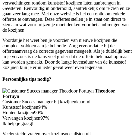
verwachtingen rondom kunststof kozijnen laten aanbrengen in
Geesteren. Eenvoudig in onderhoud, aantrekkelijk om te zien en ze
gaan zeer lang mee. Met onze website is het een optie om enkele
offertes te ontvangen. Deze offertes stellen je in staat om direct te
zien aan wat voor prijzen je moet denken voor het aanbrengen van
de kozijnen.
Voordat je het weet ben je voorzien van nieuwe kozijnen die
compleet voldoen aan je behoefte. Zorg ervoor dat je bij de
offerteaanvraag de correcte gegevens meegeeft. Als je duidelijk bent
in je verzoek is de kans veel groter dat de offerte helemaal op maat
kan worden gemaakt. Door de lange levensduur van de kunststof
kozijnen kun je er in ieder geval weer even tegenaan!
Persoonlijke tips nodig?
Theodoor
Fortuyn
Customer Succes manager bij kozijnenkaart.nl
Kunststof kozijnen
94%
Houten kozijnen
90%
Vervangen kozijnen
97%
Ik help je graag!
Veelgestelde vragen over kozijnspecialisten uit