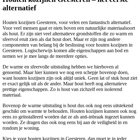
alternatief
Houten kozijnen Geesteren, voor velen een fantastisch alternatief.
Voor veel mensen gaat er niets boven een natuurlijke materiaalsoort
als hout. Er zijn niet veel alternatieve grondstoffen die zo warm en
sfeervol eruit zien als dat hout doet. Maar er zijn nog andere
componenten van belang bij de beslissing voor houten kozijnen in
Geesteren. Logischerwijs komen alle eigenschappen aan bod en
nemen we je mee langs de meerdere opties.
De warme en sfeervolle uitstraling hebben we hierboven al
genoemd. Maar hier kunnen we nog een schepje bovenop doen,
want houten kozijnen zijn ook altijd uniek. Geen lat of stuk hout ziet
er exact gelijk uit als de ander. Maar hout heeft nog alternatieve
prettige eigenschappen. Zo is hout van zichzelf een isolerend
materiaal.
Bovenop de warme uitstraling is hout dus ook nog eens uitstekend
geschikt om warmte te behouden. Houten kozijnen kunnen ook nog
eens zo geïnstalleerd worden dat ze als anti-inbraak ingezet kunnen
worden. Ze dragen dus ook nog eens bij aan de veiligheid in en
rondom je woning.
Kies je voor houten kozijnen in Geesteren, dan moet je in ieder