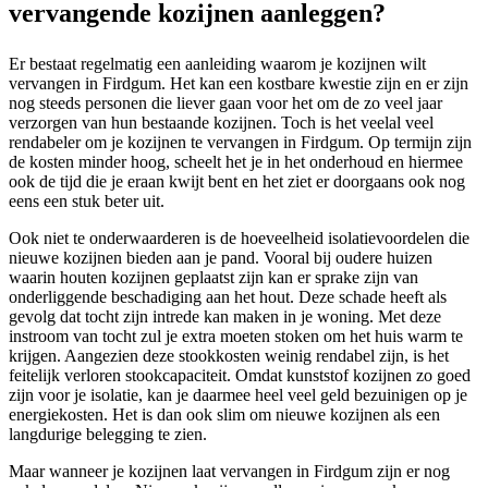
vervangende kozijnen aanleggen?
Er bestaat regelmatig een aanleiding waarom je kozijnen wilt
vervangen in Firdgum. Het kan een kostbare kwestie zijn en er zijn
nog steeds personen die liever gaan voor het om de zo veel jaar
verzorgen van hun bestaande kozijnen. Toch is het veelal veel
rendabeler om je kozijnen te vervangen in Firdgum. Op termijn zijn
de kosten minder hoog, scheelt het je in het onderhoud en hiermee
ook de tijd die je eraan kwijt bent en het ziet er doorgaans ook nog
eens een stuk beter uit.
Ook niet te onderwaarderen is de hoeveelheid isolatievoordelen die
nieuwe kozijnen bieden aan je pand. Vooral bij oudere huizen
waarin houten kozijnen geplaatst zijn kan er sprake zijn van
onderliggende beschadiging aan het hout. Deze schade heeft als
gevolg dat tocht zijn intrede kan maken in je woning. Met deze
instroom van tocht zul je extra moeten stoken om het huis warm te
krijgen. Aangezien deze stookkosten weinig rendabel zijn, is het
feitelijk verloren stookcapaciteit. Omdat kunststof kozijnen zo goed
zijn voor je isolatie, kan je daarmee heel veel geld bezuinigen op je
energiekosten. Het is dan ook slim om nieuwe kozijnen als een
langdurige belegging te zien.
Maar wanneer je kozijnen laat vervangen in Firdgum zijn er nog