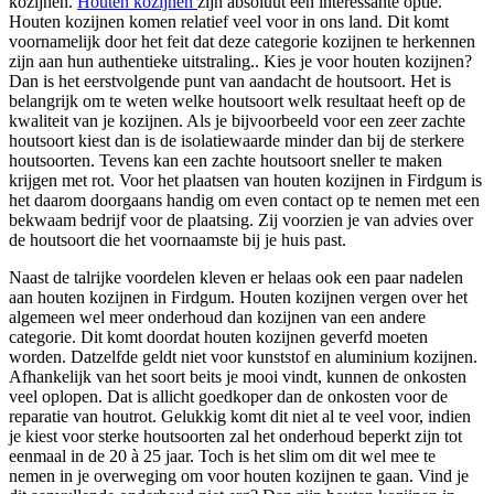
kozijnen.
Houten kozijnen
zijn absoluut een interessante optie.
Houten kozijnen komen relatief veel voor in ons land. Dit komt
voornamelijk door het feit dat deze categorie kozijnen te herkennen
zijn aan hun authentieke uitstraling.. Kies je voor houten kozijnen?
Dan is het eerstvolgende punt van aandacht de houtsoort. Het is
belangrijk om te weten welke houtsoort welk resultaat heeft op de
kwaliteit van je kozijnen. Als je bijvoorbeeld voor een zeer zachte
houtsoort kiest dan is de isolatiewaarde minder dan bij de sterkere
houtsoorten. Tevens kan een zachte houtsoort sneller te maken
krijgen met rot. Voor het plaatsen van houten kozijnen in Firdgum is
het daarom doorgaans handig om even contact op te nemen met een
bekwaam bedrijf voor de plaatsing. Zij voorzien je van advies over
de houtsoort die het voornaamste bij je huis past.
Naast de talrijke voordelen kleven er helaas ook een paar nadelen
aan houten kozijnen in Firdgum. Houten kozijnen vergen over het
algemeen wel meer onderhoud dan kozijnen van een andere
categorie. Dit komt doordat houten kozijnen geverfd moeten
worden. Datzelfde geldt niet voor kunststof en aluminium kozijnen.
Afhankelijk van het soort beits je mooi vindt, kunnen de onkosten
veel oplopen. Dat is allicht goedkoper dan de onkosten voor de
reparatie van houtrot. Gelukkig komt dit niet al te veel voor, indien
je kiest voor sterke houtsoorten zal het onderhoud beperkt zijn tot
eenmaal in de 20 à 25 jaar. Toch is het slim om dit wel mee te
nemen in je overweging om voor houten kozijnen te gaan. Vind je