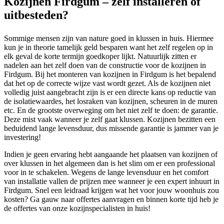
Kozijnen Firdgum – zelf installeren of
uitbesteden?
Sommige mensen zijn van nature goed in klussen in huis. Hiermee
kun je in theorie tamelijk geld besparen want het zelf regelen op in
elk geval de korte termijn goedkoper lijkt. Natuurlijk zitten er
nadelen aan het zelf doen van de constructie voor de kozijnen in
Firdgum. Bij het monteren van kozijnen in Firdgum is het bepalend
dat het op de correcte wijze vast wordt gezet. Als de kozijnen niet
volledig juist aangebracht zijn is er een directe kans op reductie van
de isolatiewaardes, het losraken van kozijnen, scheuren in de muren
etc. En de grootste overweging om het niet zelf te doen: de garantie.
Deze mist vaak wanneer je zelf gaat klussen. Kozijnen bezitten een
beduidend lange levensduur, dus missende garantie is jammer van je
investering!
Indien je geen ervaring hebt aangaande het plaatsen van kozijnen of
over klussen in het algemeen dan is het slim om er een professional
voor in te schakelen. Wegens de lange levensduur en het comfort
van installatie vallen de prijzen mee wanneer je een expert inhuurt in
Firdgum. Snel een leidraad krijgen wat het voor jouw woonhuis zou
kosten? Ga gauw naar offertes aanvragen en binnen korte tijd heb je
de offertes van onze kozijnspecialisten in huis!