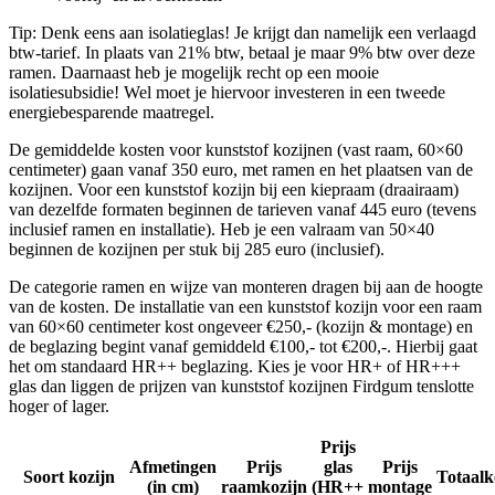
Tip: Denk eens aan isolatieglas! Je krijgt dan namelijk een verlaagd
btw-tarief. In plaats van 21% btw, betaal je maar 9% btw over deze
ramen. Daarnaast heb je mogelijk recht op een mooie
isolatiesubsidie! Wel moet je hiervoor investeren in een tweede
energiebesparende maatregel.
De gemiddelde kosten voor kunststof kozijnen (vast raam, 60×60
centimeter) gaan vanaf 350 euro, met ramen en het plaatsen van de
kozijnen. Voor een kunststof kozijn bij een kiepraam (draairaam)
van dezelfde formaten beginnen de tarieven vanaf 445 euro (tevens
inclusief ramen en installatie). Heb je een valraam van 50×40
beginnen de kozijnen per stuk bij 285 euro (inclusief).
De categorie ramen en wijze van monteren dragen bij aan de hoogte
van de kosten. De installatie van een kunststof kozijn voor een raam
van 60×60 centimeter kost ongeveer €250,- (kozijn & montage) en
de beglazing begint vanaf gemiddeld €100,- tot €200,-. Hierbij gaat
het om standaard HR++ beglazing. Kies je voor HR+ of HR+++
glas dan liggen de prijzen van kunststof kozijnen Firdgum tenslotte
hoger of lager.
Prijs
Afmetingen
Prijs
glas
Prijs
Soort kozijn
Totaalk
(in cm)
raamkozijn
(HR++
montage