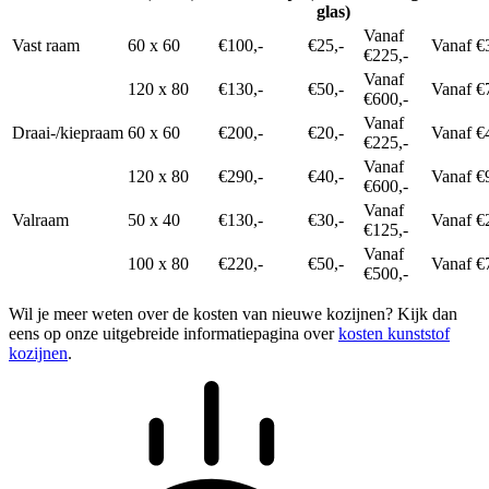
glas)
Vanaf
Vast raam
60 x 60
€100,-
€25,-
Vanaf €
€225,-
Vanaf
120 x 80
€130,-
€50,-
Vanaf €
€600,-
Vanaf
Draai-/kiepraam
60 x 60
€200,-
€20,-
Vanaf €
€225,-
Vanaf
120 x 80
€290,-
€40,-
Vanaf €
€600,-
Vanaf
Valraam
50 x 40
€130,-
€30,-
Vanaf €
€125,-
Vanaf
100 x 80
€220,-
€50,-
Vanaf €
€500,-
Wil je meer weten over de kosten van nieuwe kozijnen? Kijk dan
eens op onze uitgebreide informatiepagina over
kosten kunststof
kozijnen
.