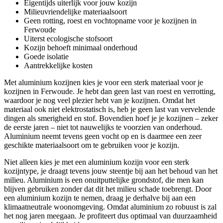
Eigentijds uiterlijk voor jouw kozijn
Milieuvriendelijke materiaalsoort
Geen rotting, roest en vochtopname voor je kozijnen in
Ferwoude
Uiterst ecologische stofsoort
Kozijn behoeft minimaal onderhoud
Goede isolatie
Aantrekkelijke kosten
Met aluminium kozijnen kies je voor een sterk materiaal voor je
kozijnen in Ferwoude. Je hebt dan geen last van roest en verrotting,
waardoor je nog veel plezier hebt van je kozijnen. Omdat het
materiaal ook niet elektrostatisch is, heb je geen last van vervelende
dingen als smerigheid en stof. Bovendien hoef je je kozijnen – zeker
de eerste jaren – niet tot nauwelijks te voorzien van onderhoud.
Aluminium neemt tevens geen vocht op en is daarmee een zeer
geschikte materiaalsoort om te gebruiken voor je kozijn.
Niet alleen kies je met een aluminium kozijn voor een sterk
kozijntype, je draagt tevens jouw steentje bij aan het behoud van het
milieu. Aluminium is een onuitputtelijke grondstof, die men kan
blijven gebruiken zonder dat dit het milieu schade toebrengt. Door
een aluminium kozijn te nemen, draag je derhalve bij aan een
klimaatneutrale woonomgeving. Omdat aluminium zo robuust is zal
het nog jaren meegaan. Je profiteert dus optimaal van duurzaamheid