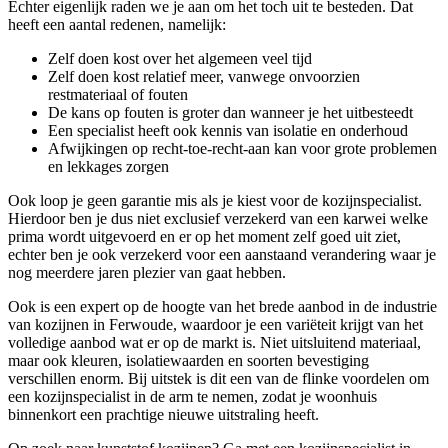
Echter eigenlijk raden we je aan om het toch uit te besteden. Dat
heeft een aantal redenen, namelijk:
Zelf doen kost over het algemeen veel tijd
Zelf doen kost relatief meer, vanwege onvoorzien
restmateriaal of fouten
De kans op fouten is groter dan wanneer je het uitbesteedt
Een specialist heeft ook kennis van isolatie en onderhoud
Afwijkingen op recht-toe-recht-aan kan voor grote problemen
en lekkages zorgen
Ook loop je geen garantie mis als je kiest voor de kozijnspecialist.
Hierdoor ben je dus niet exclusief verzekerd van een karwei welke
prima wordt uitgevoerd en er op het moment zelf goed uit ziet,
echter ben je ook verzekerd voor een aanstaand verandering waar je
nog meerdere jaren plezier van gaat hebben.
Ook is een expert op de hoogte van het brede aanbod in de industrie
van kozijnen in Ferwoude, waardoor je een variëteit krijgt van het
volledige aanbod wat er op de markt is. Niet uitsluitend materiaal,
maar ook kleuren, isolatiewaarden en soorten bevestiging
verschillen enorm. Bij uitstek is dit een van de flinke voordelen om
een kozijnspecialist in de arm te nemen, zodat je woonhuis
binnenkort een prachtige nieuwe uitstraling heeft.