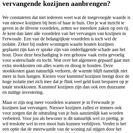
vervangende kozijnen aanbrengen?
We constateren dat niet iedereen weet wat de toegevoegde waarde is
van nieuwe kozijnen bij hem of haar in huis. Om je wat inzicht te
geven in de diverse voordelen, zetten we meerdere zaken op een rij.
Je kent dan later alle voordelen van het vervangen van kozijnen in
Ferwoude. Een van de belangrijkste voordelen is toch wel de
isolatie. Zeker bij oudere woningen waarin houten kozijnen
geplaatst zijn kan er sprake zijn van onderliggende schade aan het
hout. Door deze beschadiging is een gebouw vaak extra gevoelig
voor waterschade en tocht. Wat over het algemeen gepaard gaat met
extra stookkosten om alles warm en droog te houden. Deze
stookkosten gaan natuurlijk verloren, de warmte blijft namelijk niet
meer in huis hangen. Kiezen voor kunststof kozijnen brengt door de
hoge isolatie met zich mee dat je flink veel geld kunt besparen op je
totale stookkosten. Kunststof kozijnen zijn dan ook een duurzame
en nuttige investering.
Maar er zijn nog meer voordelen wanneer je in Ferwoude je
kozijnen laat vervangen. Nieuwe kozijnen zullen er immers ook
voor zorgen dat de uitstraling van je huis aanzienlijk kan worden
verbeterd. Voor jou als bewoner is dit natuurlijk wel zo prettig, je
wil tenslotte wel in een mooi huis kunnen verblijven. Verder is het
een optie dat de meerwaarde van de woning zal stijgen door het