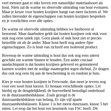
veel mensen gaat er niks boven een natuurlijke materiaalsoort als
hout. Niets zal de warme en sfeervolle uitstraling van hout evenaren.
Maar je keuze voor houten kozijnen hangt van meer factoren af. We
zullen hieronder de eigenschappen van houten kozijnen bespreken
en je voorlichten over alle opties.
De warme en sfeervolle uitstraling hebben we hierboven al
benoemd. Maar daarbuiten geldt dat houten kozijnen ook stuk voor
stuk nog eens uniek zijn. Geen plank of stuk hout ziet er precies
hetzelfde uit als de ander. Maar hout heeft nog andere fijne
eigenschappen. Zo is hout van zichzelf een isolerend product.
Bovenop de warme uitstraling is hout dus ook nog eens uiterst
geschikt om warmte binnen te houden. Een ander cruciaal
aandachtspunt is dat houten kozijnen geleverd en gemonteerd
kunnen worden met de nodige maatregelen tegen diefstal. Ze dragen
dus ook nog eens bij aan de bescherming in en rondom je huis.
Kies je voor houten kozijnen in Ferwoude, dan moet je tevens nog
voor een soort hout kiezen. Er bestaan verschillende opties. Let
hierbij op de deugdelijkheid, de hoeveelheid benodigd onderhoud
en de duurzaamheidsklasse. Zoals gezegd is de
duurzaamheidsklasse van belang. Er zijn vijf aparte
duurzaamheidsklassen. Klasse 1 is het meest duurzaam, klasse 5 het
minst. Let erop dat het hout een keurmerk van FSC heeft. Dit