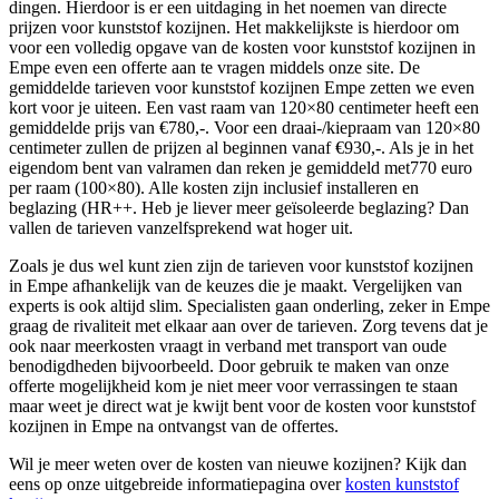
dingen. Hierdoor is er een uitdaging in het noemen van directe
prijzen voor kunststof kozijnen. Het makkelijkste is hierdoor om
voor een volledig opgave van de kosten voor kunststof kozijnen in
Empe even een offerte aan te vragen middels onze site. De
gemiddelde tarieven voor kunststof kozijnen Empe zetten we even
kort voor je uiteen. Een vast raam van 120×80 centimeter heeft een
gemiddelde prijs van €780,-. Voor een draai-/kiepraam van 120×80
centimeter zullen de prijzen al beginnen vanaf €930,-. Als je in het
eigendom bent van valramen dan reken je gemiddeld met770 euro
per raam (100×80). Alle kosten zijn inclusief installeren en
beglazing (HR++. Heb je liever meer geïsoleerde beglazing? Dan
vallen de tarieven vanzelfsprekend wat hoger uit.
Zoals je dus wel kunt zien zijn de tarieven voor kunststof kozijnen
in Empe afhankelijk van de keuzes die je maakt. Vergelijken van
experts is ook altijd slim. Specialisten gaan onderling, zeker in Empe
graag de rivaliteit met elkaar aan over de tarieven. Zorg tevens dat je
ook naar meerkosten vraagt in verband met transport van oude
benodigdheden bijvoorbeeld. Door gebruik te maken van onze
offerte mogelijkheid kom je niet meer voor verrassingen te staan
maar weet je direct wat je kwijt bent voor de kosten voor kunststof
kozijnen in Empe na ontvangst van de offertes.
Wil je meer weten over de kosten van nieuwe kozijnen? Kijk dan
eens op onze uitgebreide informatiepagina over
kosten kunststof