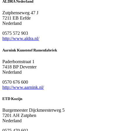
ALDRA Nederland
Zutphenseweg 47 J
7211 EB Eefde
Nederland
0575 572 903
http://www.aldra.nl/
Aarnink Kunststof Ramenfabriek
Paderbornstraat 1
7418 BP Deventer
Nederland
0570 676 600
http://www.aarnink.nl/
ETD Kozijn
Burgemeester Dijckmeesterweg 5
7201 AH Zutphen
Nederland
0575 470 602