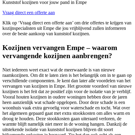
Kunststof kozijnen voor jouw pand in Empe
Vraag direct een offerte aan
Klik op ‘Vraag direct een offerte aan’ om drie offertes te krijgen van
kozijnspecialisten uit Empe die jou vrijblijvend zullen informeren
over de beste aankoop van kunststof kozijnen.
Kozijnen vervangen Empe – waarom
vervangende kozijnen aanbrengen?
Niet iedereen weet exact wat de meerwaarde is van nieuwe
raamkozijnen. Om dit te laten zien is het belangrijk om in te gaan op
verschillende componenten. Je kent dan later alle voordelen van het
vervangen van kozijnen in Empe. Het grootste voordeel van nieuwe
kozijnen is het feit dat ze positief zijn voor de isolatie van je verblijf.
Vooral houten kozijnen in oudere woningen hebben door de jaren
heen aanzienlijk wat schade opgelopen. Door deze schade is een
woonhuis vaak extra gevoelig voor waterschade en tocht. Wat over
het algemeen gepaard gaat met extra stookkosten om alles warm en
droog te houden. Deze stookkosten gaan uiteraard verloren, de
warmte blijft namelijk niet meer in de woning hangen. Dankzij de
uitstekende isolatie van kunststof kozijnen blijven dit soort
bijkomende onkosten je bespaard. Zie het dan ook echt als een