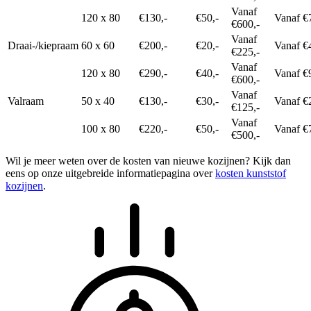
Vanaf
120 x 80
€130,-
€50,-
Vanaf €
€600,-
Vanaf
Draai-/kiepraam
60 x 60
€200,-
€20,-
Vanaf €
€225,-
Vanaf
120 x 80
€290,-
€40,-
Vanaf €
€600,-
Vanaf
Valraam
50 x 40
€130,-
€30,-
Vanaf €
€125,-
Vanaf
100 x 80
€220,-
€50,-
Vanaf €
€500,-
Wil je meer weten over de kosten van nieuwe kozijnen? Kijk dan
eens op onze uitgebreide informatiepagina over
kosten kunststof
kozijnen
.