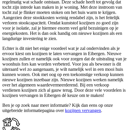
regelmatig wat schade ontstaan. Deze schade heeft tot gevolg dat
tocht zijn intrede kan maken in je woning. Met deze instroom van
tocht zul je flinker moeten stoken om het huis warm te krijgen.
Aangezien deze stookkosten weinig rendabel zijn, is het feitelijk
verloren stookcapaciteit. Omdat kunststof kozijnen zo goed zijn
voor je isolatie, zal je hiermee enorm veel geld bezuinigen op je
energiekosten. Het is dan ook handig om nieuwe kozijnen als een
langdurige investering te zien.
Echter is dit niet het enige voordeel wat je zal ondervinden als je
ervoor kiest om kozijnen te laten vervangen in Eibergen. Nieuwe
kozijnen zullen er namelijk ook voor zorgen dat de uitstraling van je
woonhuis fors kan worden verbeterd. Voor jou als bewoner is dit
uiteraard wel zo aangenaam, je wilt namelijk wel in een mooi huis
kunnen wonen. Ook met oog op een toekomstige verkoop kunnen
nieuwe kozijnen inzetbaar zijn. Nieuwe kozijnen werken namelijk
over het algemeen waardevermeerderend. Bij een verkoop
verdienen kozijnen zich al gauw terug. Door deze vele voordelen is
kozijnen vervangen in Eibergen dé keuze om te maken!
Ben je op zoek naar meer informatie? Kijk dan eens op onze
uitgebreide informatiepagina over
kozijnen vervangen
.