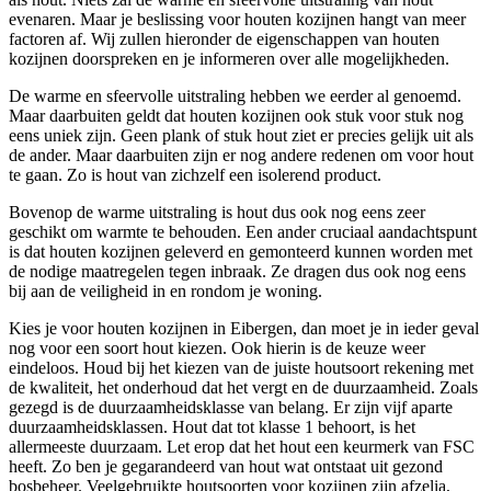
evenaren. Maar je beslissing voor houten kozijnen hangt van meer
factoren af. Wij zullen hieronder de eigenschappen van houten
kozijnen doorspreken en je informeren over alle mogelijkheden.
De warme en sfeervolle uitstraling hebben we eerder al genoemd.
Maar daarbuiten geldt dat houten kozijnen ook stuk voor stuk nog
eens uniek zijn. Geen plank of stuk hout ziet er precies gelijk uit als
de ander. Maar daarbuiten zijn er nog andere redenen om voor hout
te gaan. Zo is hout van zichzelf een isolerend product.
Bovenop de warme uitstraling is hout dus ook nog eens zeer
geschikt om warmte te behouden. Een ander cruciaal aandachtspunt
is dat houten kozijnen geleverd en gemonteerd kunnen worden met
de nodige maatregelen tegen inbraak. Ze dragen dus ook nog eens
bij aan de veiligheid in en rondom je woning.
Kies je voor houten kozijnen in Eibergen, dan moet je in ieder geval
nog voor een soort hout kiezen. Ook hierin is de keuze weer
eindeloos. Houd bij het kiezen van de juiste houtsoort rekening met
de kwaliteit, het onderhoud dat het vergt en de duurzaamheid. Zoals
gezegd is de duurzaamheidsklasse van belang. Er zijn vijf aparte
duurzaamheidsklassen. Hout dat tot klasse 1 behoort, is het
allermeeste duurzaam. Let erop dat het hout een keurmerk van FSC
heeft. Zo ben je gegarandeerd van hout wat ontstaat uit gezond
bosbeheer. Veelgebruikte houtsoorten voor kozijnen zijn afzelia,