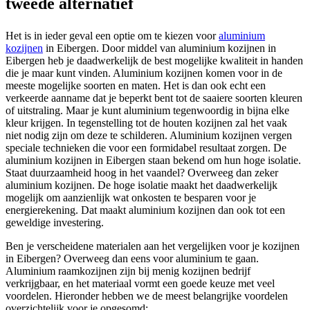
tweede alternatief
Het is in ieder geval een optie om te kiezen voor
aluminium
kozijnen
in Eibergen. Door middel van aluminium kozijnen in
Eibergen heb je daadwerkelijk de best mogelijke kwaliteit in handen
die je maar kunt vinden. Aluminium kozijnen komen voor in de
meeste mogelijke soorten en maten. Het is dan ook echt een
verkeerde aanname dat je beperkt bent tot de saaiere soorten kleuren
of uitstraling. Maar je kunt aluminium tegenwoordig in bijna elke
kleur krijgen. In tegenstelling tot de houten kozijnen zal het vaak
niet nodig zijn om deze te schilderen. Aluminium kozijnen vergen
speciale technieken die voor een formidabel resultaat zorgen. De
aluminium kozijnen in Eibergen staan bekend om hun hoge isolatie.
Staat duurzaamheid hoog in het vaandel? Overweeg dan zeker
aluminium kozijnen. De hoge isolatie maakt het daadwerkelijk
mogelijk om aanzienlijk wat onkosten te besparen voor je
energierekening. Dat maakt aluminium kozijnen dan ook tot een
geweldige investering.
Ben je verscheidene materialen aan het vergelijken voor je kozijnen
in Eibergen? Overweeg dan eens voor aluminium te gaan.
Aluminium raamkozijnen zijn bij menig kozijnen bedrijf
verkrijgbaar, en het materiaal vormt een goede keuze met veel
voordelen. Hieronder hebben we de meest belangrijke voordelen
overzichtelijk voor je opgesomd: