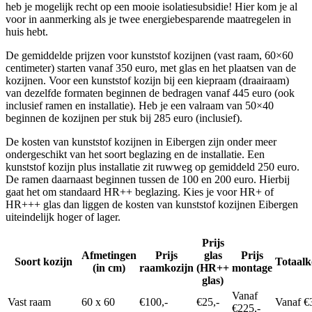
heb je mogelijk recht op een mooie isolatiesubsidie! Hier kom je al
voor in aanmerking als je twee energiebesparende maatregelen in
huis hebt.
De gemiddelde prijzen voor kunststof kozijnen (vast raam, 60×60
centimeter) starten vanaf 350 euro, met glas en het plaatsen van de
kozijnen. Voor een kunststof kozijn bij een kiepraam (draairaam)
van dezelfde formaten beginnen de bedragen vanaf 445 euro (ook
inclusief ramen en installatie). Heb je een valraam van 50×40
beginnen de kozijnen per stuk bij 285 euro (inclusief).
De kosten van kunststof kozijnen in Eibergen zijn onder meer
ondergeschikt van het soort beglazing en de installatie. Een
kunststof kozijn plus installatie zit ruwweg op gemiddeld 250 euro.
De ramen daarnaast beginnen tussen de 100 en 200 euro. Hierbij
gaat het om standaard HR++ beglazing. Kies je voor HR+ of
HR+++ glas dan liggen de kosten van kunststof kozijnen Eibergen
uiteindelijk hoger of lager.
Prijs
Afmetingen
Prijs
glas
Prijs
Soort kozijn
Totaalk
(in cm)
raamkozijn
(HR++
montage
glas)
Vanaf
Vast raam
60 x 60
€100,-
€25,-
Vanaf €
€225,-