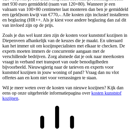
met 930 euro gemiddeld (raam van 120×80). Wanneer je een
valraam van 100×80 centimeter laat monteren dan ben je gemiddeld
een (geld)som kwijt van €770,-. Alle kosten zijn inclusief installeren
en beglazing (HR++. Als je kiest voor andere beglazing dan zal dit
van invloed zijn op de prijs.
Zoals je dus wel kunt zien zijn de kosten voor kunststof kozijnen in
Diepenveen afhankelijk van de keuzes die je maakt. En uiteraard
kan het immer uit om kozijnspecialisten met elkaar te checken. De
experts moeten immers de concurrentie aangaan met de
verschillende bedrijven. Zorg alsmede dat je ook naar meerkosten
vraagt in verband met transport van oude benodigdheden
bijvoorbeeld. Nieuwsgierig naar de tarieven en experts voor
kunststof kozijnen in jouw woning of pand? Vraag dan nu vlot
offertes aan en kom niet voor verrassingen te staan.
Wil je meer weten over de kosten van nieuwe kozijnen? Kijk dan
eens op onze uitgebreide informatiepagina over
kosten kunststof
kozijnen
.