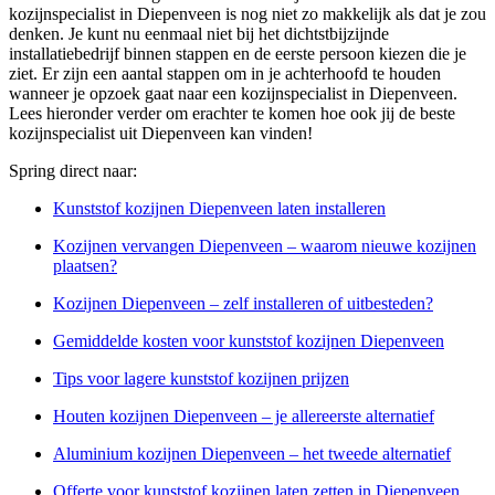
kozijnspecialist in Diepenveen is nog niet zo makkelijk als dat je zou
denken. Je kunt nu eenmaal niet bij het dichtstbijzijnde
installatiebedrijf binnen stappen en de eerste persoon kiezen die je
ziet. Er zijn een aantal stappen om in je achterhoofd te houden
wanneer je opzoek gaat naar een kozijnspecialist in Diepenveen.
Lees hieronder verder om erachter te komen hoe ook jij de beste
kozijnspecialist uit Diepenveen kan vinden!
Spring direct naar:
Kunststof kozijnen Diepenveen laten installeren
Kozijnen vervangen Diepenveen – waarom nieuwe kozijnen
plaatsen?
Kozijnen Diepenveen – zelf installeren of uitbesteden?
Gemiddelde kosten voor kunststof kozijnen Diepenveen
Tips voor lagere kunststof kozijnen prijzen
Houten kozijnen Diepenveen – je allereerste alternatief
Aluminium kozijnen Diepenveen – het tweede alternatief
Offerte voor kunststof kozijnen laten zetten in Diepenveen