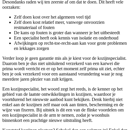
Desondanks raden wij ten zeerste af om dat te doen. Dit heeft vele
oorzaken:
Zelf doen kost over het algemeen veel tijd
Zelf doen kost relatief meer, vanwege onvoorzien
restmateriaal of fouten
De kans op fouten is groter dan wanneer je het uitbesteedt
Een specialist heeft ook kennis van isolatie en onderhoud
Afwijkingen op recht-toe-recht-aan kan voor grote problemen
en lekkages zorgen
Verder loop je geen garantie mis als je kiest voor de kozijnspecialist.
Daarom ben je dus niet uitsluitend verzekerd van een karwei die
prima wordt verricht en er op het moment zelf prima uit ziet, echter
ben je ook verzekerd voor een aanstaand verandering waar je nog
meerdere jaren plezier van zult krijgen.
Een kozijnspecialist, het woord zegt het reeds, is de kenner op het
gebied van de laatste ontwikkelingen in kozijnen, waardoor je
voortdurend het nieuwste aanbod kunt bekijken. Denk hierbij niet
enkel aan de kozijnen zelf maar ook aan tinten, bescherming en de
wijze van fixeren. Bij uitstek is dit een van de flinke voordelen om
een kozijnspecialist in de arm te nemen, zodat je woonhuis
binnenkort een prachtige nieuwe uitstraling heeft.