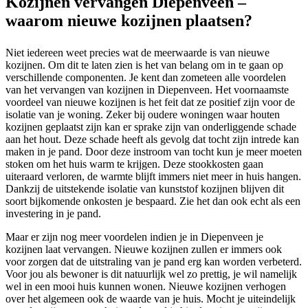
Kozijnen vervangen Diepenveen –
waarom nieuwe kozijnen plaatsen?
Niet iedereen weet precies wat de meerwaarde is van nieuwe
kozijnen. Om dit te laten zien is het van belang om in te gaan op
verschillende componenten. Je kent dan zometeen alle voordelen
van het vervangen van kozijnen in Diepenveen. Het voornaamste
voordeel van nieuwe kozijnen is het feit dat ze positief zijn voor de
isolatie van je woning. Zeker bij oudere woningen waar houten
kozijnen geplaatst zijn kan er sprake zijn van onderliggende schade
aan het hout. Deze schade heeft als gevolg dat tocht zijn intrede kan
maken in je pand. Door deze instroom van tocht kun je meer moeten
stoken om het huis warm te krijgen. Deze stookkosten gaan
uiteraard verloren, de warmte blijft immers niet meer in huis hangen.
Dankzij de uitstekende isolatie van kunststof kozijnen blijven dit
soort bijkomende onkosten je bespaard. Zie het dan ook echt als een
investering in je pand.
Maar er zijn nog meer voordelen indien je in Diepenveen je
kozijnen laat vervangen. Nieuwe kozijnen zullen er immers ook
voor zorgen dat de uitstraling van je pand erg kan worden verbeterd.
Voor jou als bewoner is dit natuurlijk wel zo prettig, je wil namelijk
wel in een mooi huis kunnen wonen. Nieuwe kozijnen verhogen
over het algemeen ook de waarde van je huis. Mocht je uiteindelijk