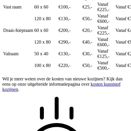
Vanaf
Vast raam
60 x 60
€100,-
€25,-
Vanaf €
€225,-
Vanaf
120 x 80
€130,-
€50,-
Vanaf €
€600,-
Vanaf
Draai-/kiepraam
60 x 60
€200,-
€20,-
Vanaf €
€225,-
Vanaf
120 x 80
€290,-
€40,-
Vanaf €
€600,-
Vanaf
Valraam
50 x 40
€130,-
€30,-
Vanaf €
€125,-
Vanaf
100 x 80
€220,-
€50,-
Vanaf €
€500,-
Wil je meer weten over de kosten van nieuwe kozijnen? Kijk dan
eens op onze uitgebreide informatiepagina over
kosten kunststof
kozijnen
.