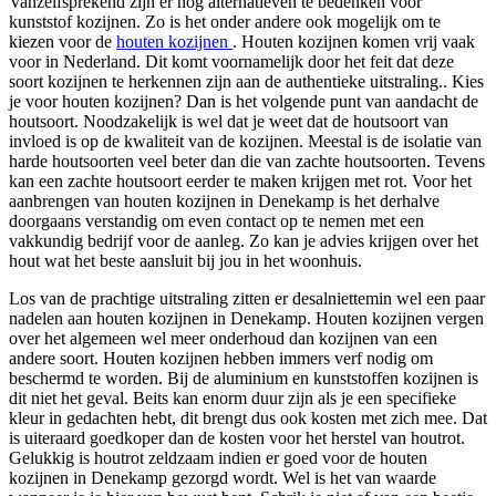
Vanzelfsprekend zijn er nog alternatieven te bedenken voor
kunststof kozijnen. Zo is het onder andere ook mogelijk om te
kiezen voor de
houten kozijnen
. Houten kozijnen komen vrij vaak
voor in Nederland. Dit komt voornamelijk door het feit dat deze
soort kozijnen te herkennen zijn aan de authentieke uitstraling.. Kies
je voor houten kozijnen? Dan is het volgende punt van aandacht de
houtsoort. Noodzakelijk is wel dat je weet dat de houtsoort van
invloed is op de kwaliteit van de kozijnen. Meestal is de isolatie van
harde houtsoorten veel beter dan die van zachte houtsoorten. Tevens
kan een zachte houtsoort eerder te maken krijgen met rot. Voor het
aanbrengen van houten kozijnen in Denekamp is het derhalve
doorgaans verstandig om even contact op te nemen met een
vakkundig bedrijf voor de aanleg. Zo kan je advies krijgen over het
hout wat het beste aansluit bij jou in het woonhuis.
Los van de prachtige uitstraling zitten er desalniettemin wel een paar
nadelen aan houten kozijnen in Denekamp. Houten kozijnen vergen
over het algemeen wel meer onderhoud dan kozijnen van een
andere soort. Houten kozijnen hebben immers verf nodig om
beschermd te worden. Bij de aluminium en kunststoffen kozijnen is
dit niet het geval. Beits kan enorm duur zijn als je een specifieke
kleur in gedachten hebt, dit brengt dus ook kosten met zich mee. Dat
is uiteraard goedkoper dan de kosten voor het herstel van houtrot.
Gelukkig is houtrot zeldzaam indien er goed voor de houten
kozijnen in Denekamp gezorgd wordt. Wel is het van waarde