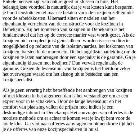
Enkele mensen zijn van nature goed in klussen in huis. Het
belangrijkste voordeel is natuurlijk dat je wat kosten kunt besparen,
je hoeft tenslotte enkel maar te betalen voor de kozijnen zelf en niet
voor de arbeidskosten. Uiteraard zitten er nadelen aan het
eigenhandig verrichten van de constructie voor de kozijnen in
Denekamp. Bij het monteren van kozijnen in Denekamp is het
fundamenteel dat het op de correcte manier vast wordt gezet. Als de
kozijnen niet compleet juist geïnstalleerd worden is er een directe
mogelijkheid op reductie van de isolatiewaardes, het loskomen van
kozijnen, barsten in de muren etc. De belangrijkste aanleiding om de
kozijnen te laten aanbrengen door een specialist is de garantie. Ga je
eigenhandig klussen met kozijnen? Dan vervalt regelmatig de
garantie. Gezien de levensduur van kozijnen is het hierdoor zeker
het overwegen waard om het alsnog uit te besteden aan een
kozijnspecialist.
Als je geen ervaring hebt betreffende het aanbrengen van kozijnen
of met klussen in het algemeen dan is het verstandiger om er een
expert voor in te schakelen. Door de lange levensduur en het
comfort van plaatsing vallen de prijzen mee indien je een
deskundige inhuurt in Denekamp. Het aanvragen van offertes is de
mooiste methode om er achter te komen wat je kwijt bent voor de
totale klus. Ga vlot naar offertes aanvragen en binnen korte tijd heb
je de offertes van onze kozijnspecialisten in huis!