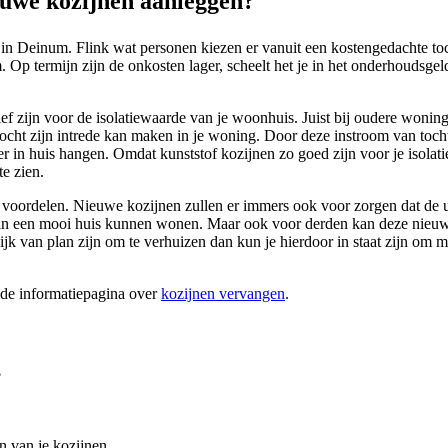
uwe kozijnen aanleggen?
 in Deinum. Flink wat personen kiezen er vanuit een kostengedachte toc
Op termijn zijn de onkosten lager, scheelt het je in het onderhoudsgeld 
tief zijn voor de isolatiewaarde van je woonhuis. Juist bij oudere wonin
tocht zijn intrede kan maken in je woning. Door deze instroom van toch
eer in huis hangen. Omdat kunststof kozijnen zo goed zijn voor je isolat
e zien.
 voordelen. Nieuwe kozijnen zullen er immers ook voor zorgen dat de u
 wel in een mooi huis kunnen wonen. Maar ook voor derden kan deze nie
 van plan zijn om te verhuizen dan kun je hierdoor in staat zijn om me
ide informatiepagina over
kozijnen vervangen
.
?
n van je kozijnen.