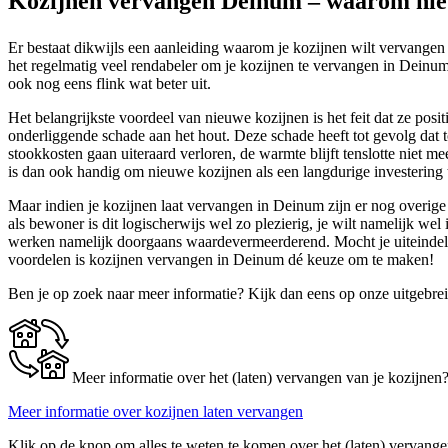
Kozijnen vervangen Deinum – waarom nie
Er bestaat dikwijls een aanleiding waarom je kozijnen wilt vervangen
het regelmatig veel rendabeler om je kozijnen te vervangen in Deinum. 
ook nog eens flink wat beter uit.
Het belangrijkste voordeel van nieuwe kozijnen is het feit dat ze posi
onderliggende schade aan het hout. Deze schade heeft tot gevolg dat 
stookkosten gaan uiteraard verloren, de warmte blijft tenslotte niet m
is dan ook handig om nieuwe kozijnen als een langdurige investering t
Maar indien je kozijnen laat vervangen in Deinum zijn er nog overige
als bewoner is dit logischerwijs wel zo plezierig, je wilt namelijk
werken namelijk doorgaans waardevermeerderend. Mocht je uiteindelijk
voordelen is kozijnen vervangen in Deinum dé keuze om te maken!
Ben je op zoek naar meer informatie? Kijk dan eens op onze uitgebre
Meer informatie over het (laten) vervangen van je kozijnen
Meer informatie over kozijnen laten vervangen
Klik op de knop om alles te weten te komen over het (laten) vervange