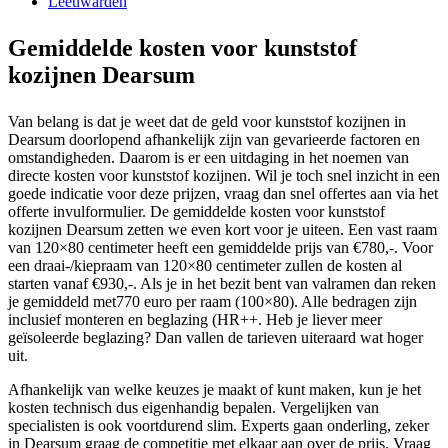
Leeuwarden
Gemiddelde kosten voor kunststof
kozijnen Dearsum
Van belang is dat je weet dat de geld voor kunststof kozijnen in
Dearsum doorlopend afhankelijk zijn van gevarieerde factoren en
omstandigheden. Daarom is er een uitdaging in het noemen van
directe kosten voor kunststof kozijnen. Wil je toch snel inzicht in een
goede indicatie voor deze prijzen, vraag dan snel offertes aan via het
offerte invulformulier. De gemiddelde kosten voor kunststof
kozijnen Dearsum zetten we even kort voor je uiteen. Een vast raam
van 120×80 centimeter heeft een gemiddelde prijs van €780,-. Voor
een draai-/kiepraam van 120×80 centimeter zullen de kosten al
starten vanaf €930,-. Als je in het bezit bent van valramen dan reken
je gemiddeld met770 euro per raam (100×80). Alle bedragen zijn
inclusief monteren en beglazing (HR++. Heb je liever meer
geïsoleerde beglazing? Dan vallen de tarieven uiteraard wat hoger
uit.
Afhankelijk van welke keuzes je maakt of kunt maken, kun je het
kosten technisch dus eigenhandig bepalen. Vergelijken van
specialisten is ook voortdurend slim. Experts gaan onderling, zeker
in Dearsum graag de competitie met elkaar aan over de prijs. Vraag