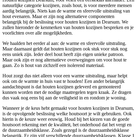
natuurlijke categorie kozijnen, zoals hout, is voor meerdere mensen
aardig belangrijk. Niets kan de warme en sfeervolle uitstraling van
hout evenaren. Maar er zijn nog alternatieve componenten
belangrijk bij de beslissing voor houten kozijnen in Dearsum. We
zullen hieronder de kenmerken van houten kozijnen bespreken en je
voorlichten over alle mogelijkheden.
We haalden het eerder al aan: de warme en sfeervolle uitstraling.
Maar daarnaast geldt dat houten kozijnen ook stuk voor stuk nog
eens uniek zijn. Ieder deel hout heeft zijn eigen unieke patroon.
Maar ook zijn er nog alternatieve overwegingen om voor hout te
gaan. Zo is hout van zichzelf een isolerend materiaal.
Hout zorgt dus niet alleen voor een warme uitstraling, maar helpt
ook om de warmte in huis vast te houden! Een ander belangrijk
aandachtspunt is dat houten kozijnen geleverd en gemonteerd
kunnen worden met de nodige maatregelen tegen kraak. Ze dragen
dus vaak nog eens bij aan de veiligheid in en rondom je woning.
Wanneer je de keus hebt gemaakt voor houten kozijnen in Dearsum,
is de opvolgende beslissing welke houtsoort je wilt gebruiken. Ook
hierin is de keuze weer eeuwig. Houd bij het kiezen van de goede
houtsoort rekening met de kwaliteit, het onderhoud dat het vergt en
de duurzaamheidsklasse. Zoals gezegd is de duurzaamheidsklasse
belangrijk. Er zijn vijf verschillende duurzaamheidsklassen. Klasse 1