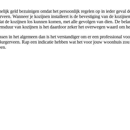
elijk geld bezuinigen omdat het persoonlijk regelen op in ieder geval d
n. Wanneer je kozijnen installeert is de bevestiging van de kozijnen beg
 dat de kozijnen los kunnen komen, met alle gevolgen van dien. De bela
ensduur van kozijnen is het daardoor zeker het overwegen waard om het a
ussen in het algemeen dan is het verstandiger om er een professional vo
n Burgerveen. Rap een indicatie hebben wat het voor jouw woonhuis zou 
een.