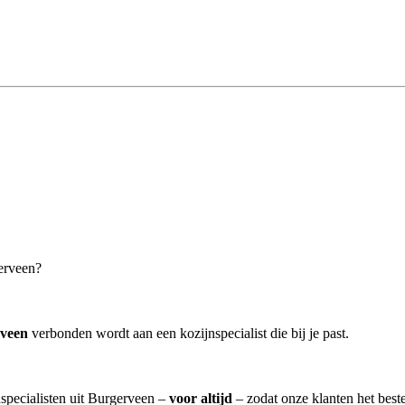
gerveen?
rveen
verbonden wordt aan een kozijnspecialist die bij je past.
nspecialisten uit Burgerveen –
voor altijd
– zodat onze klanten het best