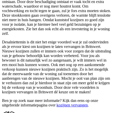
ontstaan. Door deze beschadiging ontstaat er vaak tocht en extra
waterschade, waardoor er nog meer houtrot komt. Om
vochtwerking en tocht tegen te gaan, zul je fors extra moeten stoken.
Deze stookkosten gaan overigens verloren, de warmte blijft tenslotte
niet meer in huis hangen. Omdat kunststof kozijnen zo goed zijn
voor je isolatie, kan je hiermee heel veel geld bezuinigen op je
energiekosten. Zie het dan ook echt als een investering in je woning
zelf.
Desalniettemin is dit niet het enige voordeel wat je zal ondervinden
als je ervoor kiest om kozijnen te laten vervangen in Britswert.
Nieuwe kozijnen zullen er immers ook voor zorgen dat de uitstraling
van je gebouw behoorlijk kan worden verbeterd. Voor jou als
bewoner is dit natuurlijk wel zo aangenaam, je wilt immers wel in
een mooi huis kunnen wonen. Ook met oog op een aankomende
verkoop kunnen nieuwe kozijnen praktisch zijn. Zo is het mogelijk
dat de meerwaarde van de woning zal toenemen door het
aanbrengen van de nieuwe kozijnen. Mocht je ooit van plan zijn om
te verhuizen dan zul je hierdoor in staat zijn om meer geld te krijgen
bij de verkoop van je woonhuis. Door deze vele voordelen is
kozijnen vervangen in Britswert dé keuze om te maken!
Ben je op zoek naar meer informatie? Kijk dan eens op onze
uitgebreide informatiepagina over
kozijnen vervangen
.