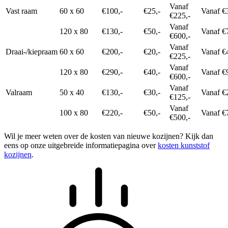
Vanaf
Vast raam
60 x 60
€100,-
€25,-
Vanaf €
€225,-
Vanaf
120 x 80
€130,-
€50,-
Vanaf €
€600,-
Vanaf
Draai-/kiepraam
60 x 60
€200,-
€20,-
Vanaf €
€225,-
Vanaf
120 x 80
€290,-
€40,-
Vanaf €
€600,-
Vanaf
Valraam
50 x 40
€130,-
€30,-
Vanaf €
€125,-
Vanaf
100 x 80
€220,-
€50,-
Vanaf €
€500,-
Wil je meer weten over de kosten van nieuwe kozijnen? Kijk dan
eens op onze uitgebreide informatiepagina over
kosten kunststof
kozijnen
.