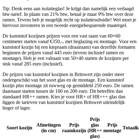
Tip: Denk eens aan isolatieglas! Je krijgt dan namelijk een verlaagd
btw-tarief. In plaats van 21% btw, betaal je maar 9% btw over deze
ramen. Tevens heb je mogelijk recht op isolatiesubsidie! Wel moet je
hiervoor investeren in een tweede energiebesparende maatregel.
De kunststof kozijnen prijzen voor een vast raam van 60×60
centimeter starten vanaf €350,-, met beglazing en montage. Voor een
kunststof kozijn bij een kiepraam (draairaam) van dezelfde formaten
beginnen de prijzen vanaf 445 euro (tevens inclusief ramen en
montage). Heb je een valraam van 50×40 starten de kozijnen per
stuk vanaf 285 euro (inclusief).
De prijzen van kunststof kozijnen in Britswert zijn onder meer
ondergeschikt van het soort glas en de montage. Een kunststof
kozijn plus montage zit ruwweg op gemiddeld 250 euro. De ramen
daarnaast starten tussen de 100 en 200 euro. Dit betreffen dan
standaard HR++ ramen. Kies je voor HR+ of HR+++ glas dan
liggen de tarieven van kunststof kozijnen Britswert uiteindelijk
hoger of lager.
Prijs
Afmetingen
Prijs
glas
Prijs
Soort kozijn
Totaalk
(in cm)
raamkozijn
(HR++
montage
glas)