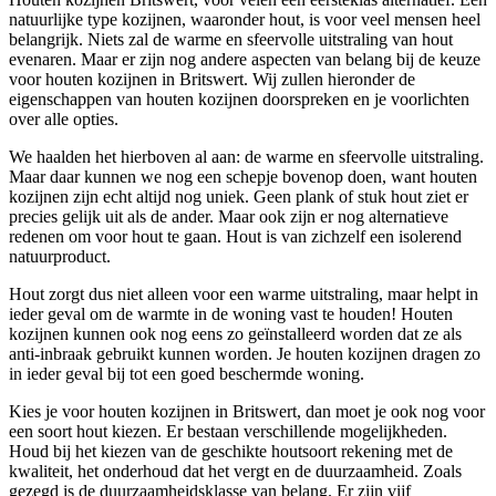
natuurlijke type kozijnen, waaronder hout, is voor veel mensen heel
belangrijk. Niets zal de warme en sfeervolle uitstraling van hout
evenaren. Maar er zijn nog andere aspecten van belang bij de keuze
voor houten kozijnen in Britswert. Wij zullen hieronder de
eigenschappen van houten kozijnen doorspreken en je voorlichten
over alle opties.
We haalden het hierboven al aan: de warme en sfeervolle uitstraling.
Maar daar kunnen we nog een schepje bovenop doen, want houten
kozijnen zijn echt altijd nog uniek. Geen plank of stuk hout ziet er
precies gelijk uit als de ander. Maar ook zijn er nog alternatieve
redenen om voor hout te gaan. Hout is van zichzelf een isolerend
natuurproduct.
Hout zorgt dus niet alleen voor een warme uitstraling, maar helpt in
ieder geval om de warmte in de woning vast te houden! Houten
kozijnen kunnen ook nog eens zo geïnstalleerd worden dat ze als
anti-inbraak gebruikt kunnen worden. Je houten kozijnen dragen zo
in ieder geval bij tot een goed beschermde woning.
Kies je voor houten kozijnen in Britswert, dan moet je ook nog voor
een soort hout kiezen. Er bestaan verschillende mogelijkheden.
Houd bij het kiezen van de geschikte houtsoort rekening met de
kwaliteit, het onderhoud dat het vergt en de duurzaamheid. Zoals
gezegd is de duurzaamheidsklasse van belang. Er zijn vijf