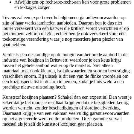
Afwijkingen op recht-toe-recht-aan kan voor grote problemen
en lekkages zorgen
Tevens zal een expert over het algemeen garantievoorwaarden op
zijn of haar werkzaamheden aanbieden. Daarom ben je dus niet
louter verzekerd van een karwei die kritisch wordt verricht en er op
het moment zelf top uit ziet, echter ben je ook verzekerd voor een
toekomstige verandering waar je nog meerdere jaren plezier van
gaat hebben.
Verder is een deskundige op de hoogte van het brede aanbod in de
industrie van kozijnen in Britswert, waardoor je een keus krijgt
tussen het gehele aanbod wat er op de markt is. Niet alleen
materiaal, maar ook kleuren, isolatiewaarden en soorten bevestiging
verschillen enorm. Bij uitstek is dit een van de flinke voordelen om
een kozijnspecialist in de arm te nemen, zodat je huis weldra een
prachtige nieuwe uitstraling heeft.
Kunststof kozijnen plaatsen? Schakel dan een expert in! Dan weet je
zeker dat je het mooiste resultaat krijgt en dat de bezigheden keurig
worden verricht, zonder beschadigingen of slordige afwerking.
Daarnaast krijg je van een vakman veelvuldig garantievoorwaarden
op het afgeleverde werk en de producten. Deze garantie vervalt
meestal als je zelf de kunststof kozijnen gaat plaatsen.