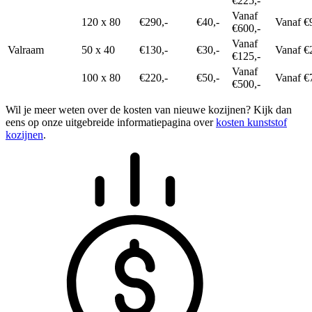
€225,-
Vanaf
120 x 80
€290,-
€40,-
Vanaf €
€600,-
Vanaf
Valraam
50 x 40
€130,-
€30,-
Vanaf €
€125,-
Vanaf
100 x 80
€220,-
€50,-
Vanaf €
€500,-
Wil je meer weten over de kosten van nieuwe kozijnen? Kijk dan
eens op onze uitgebreide informatiepagina over
kosten kunststof
kozijnen
.