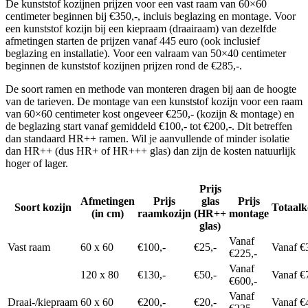
De kunststof kozijnen prijzen voor een vast raam van 60×60
centimeter beginnen bij €350,-, incluis beglazing en montage. Voor
een kunststof kozijn bij een kiepraam (draairaam) van dezelfde
afmetingen starten de prijzen vanaf 445 euro (ook inclusief
beglazing en installatie). Voor een valraam van 50×40 centimeter
beginnen de kunststof kozijnen prijzen rond de €285,-.
De soort ramen en methode van monteren dragen bij aan de hoogte
van de tarieven. De montage van een kunststof kozijn voor een raam
van 60×60 centimeter kost ongeveer €250,- (kozijn & montage) en
de beglazing start vanaf gemiddeld €100,- tot €200,-. Dit betreffen
dan standaard HR++ ramen. Wil je aanvullende of minder isolatie
dan HR++ (dus HR+ of HR+++ glas) dan zijn de kosten natuurlijk
hoger of lager.
Prijs
Afmetingen
Prijs
glas
Prijs
Soort kozijn
Totaalk
(in cm)
raamkozijn
(HR++
montage
glas)
Vanaf
Vast raam
60 x 60
€100,-
€25,-
Vanaf €
€225,-
Vanaf
120 x 80
€130,-
€50,-
Vanaf €
€600,-
Vanaf
Draai-/kiepraam
60 x 60
€200,-
€20,-
Vanaf €